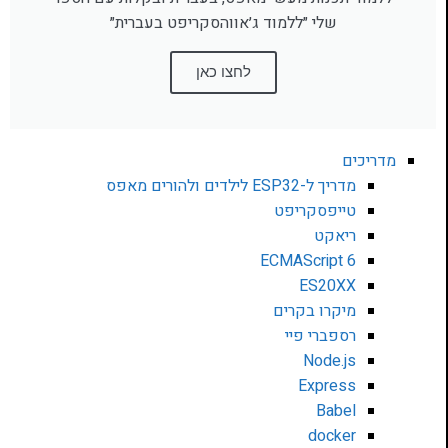
שלי ״ללמוד ג׳אווהסקריפט בעברית״
לחצו כאן
מדריכים
מדריך ל-ESP32 לילדים ולהורים מאפס
טייפסקריפט
ריאקט
ECMAScript 6
ES20XX
מיקרו בקרים
רספברי פיי
Node.js
Express
Babel
docker