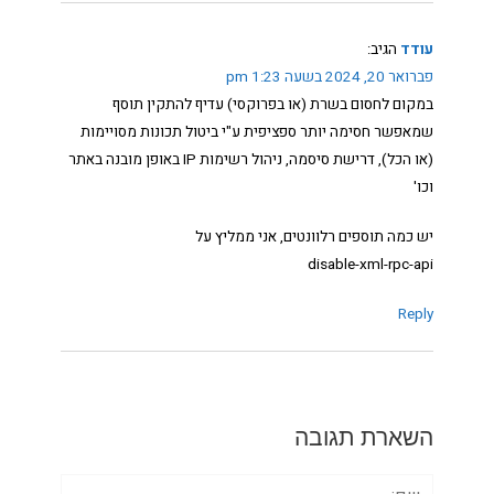
עודד
הגיב:
פברואר 20, 2024 בשעה 1:23 pm
במקום לחסום בשרת (או בפרוקסי) עדיף להתקין תוסף
שמאפשר חסימה יותר ספציפית ע"י ביטול תכונות מסויימות
(או הכל), דרישת סיסמה, ניהול רשימות IP באופן מובנה באתר
וכו'
יש כמה תוספים רלוונטים, אני ממליץ על
disable-xml-rpc-api
Reply
השארת תגובה
שם: