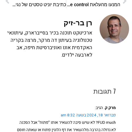
המנעו מהעלאת source control לשרת פומבי
כתיבת יוניט טסטים של נגישות עם vitest
רן בר-זיק
ארכיטקט תוכנה בכיר בסייברארק, עיתונאי
טכנולוגיה בעיתון דה מרקר, מרצה בקריה
האקדמית אונו ואוניברסיטת חיפה, אב
לארבעה ילדים.
7 תגובות
מרק ק.
הגיב:
פברואר 18, 2024 בשעה 8:32 am
FUD much? לא שיש סיבה להשאיר אותו "פתוח" אבל הסכנה
לא גדולה בהרבה מלהשאיר את דף הלוגין פתוח או שאתה חוסם