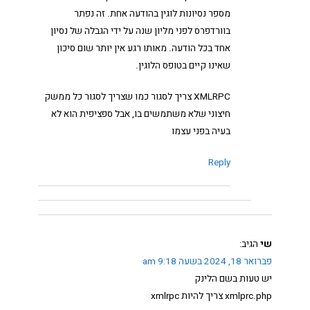
מספר נסיונות לוגין בהודעה אחת. זה נפתר
בוורדפרס לפני מליון שנה על ידי הגבלה של נסיון
אחד בכל הודעה. מאותו רגע אין יותר שום סיכון
שאינו קיים בטופס הלוגין.
XMLRPC צריך לסגור כמו שצריך לסגור כל ממשק
חיצוני שלא משתמשים בו, אבל ספציפית הוא לא
בעיה בפני עצמו
Reply
שי
הגיב:
פברואר 18, 2024 בשעה 9:18 am
יש טעות בשם הלינק
xmlprc.php צריך להיות xmlrpc