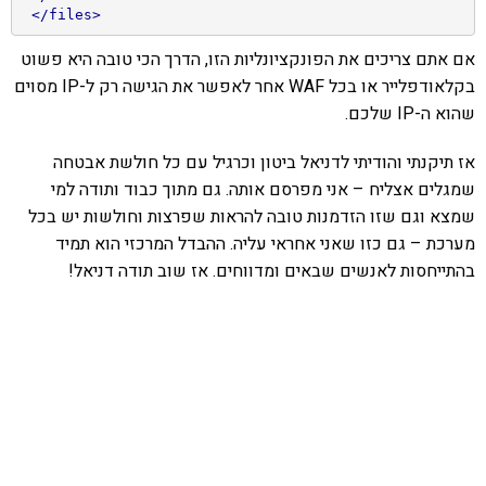
</files>
אם אתם צריכים את הפונקציונליות הזו, הדרך הכי טובה היא פשוט
בקלאודפלייר או בכל WAF אחר לאפשר את הגישה רק ל-IP מסוים
שהוא ה-IP שלכם.
אז תיקנתי והודיתי לדניאל ביטון וכרגיל עם כל חולשת אבטחה
שמגלים אצליח – אני מפרסם אותה. גם מתוך כבוד ותודה למי
שמצא וגם שזו הזדמנות טובה להראות שפרצות וחולשות יש בכל
מערכת – גם כזו שאני אחראי עליה. ההבדל המרכזי הוא תמיד
בהתייחסות לאנשים שבאים ומדווחים. אז שוב תודה דניאל!
אהבתם את התוכן שלי? נסו את
ספרי הלימוד שלי
פרויקט ספרי לימוד התכנות שלי עם אלפי קוראים