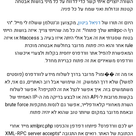
השורה יוצרים איתי קשר כדי לדווח על כל מיני בושות אבטחה
קטנות וגדולות ואני שמח על כל פניה.
היום זה תורו של
דניאל ביטון
, מקצוען וג׳נטלמן ששלח לי מייל: ״הי
רן! ה-xmlrpc שלך פתוח!״. זה כל מה שהייתי צריך. איזה בושות. הייתי
בטוח שסגרתי את זה אבל אולי היתה איזו בעיה ב htaccess או איזה
rule אחר והוא היה פתוח. מדובר בחולשת אבטחה מוכרת
המאפשרת להפיל אתר וורדפרס יחסית בקלות ולצערי איכשהו
וורדפרס משאירים את זה פתוח כברירת מחדל.
אז מה זה ��ומר? מדובר בדרך לשלוח מידע לוורדפרס (פוסטים
למשל) שלא דרך הממשק. זה שימושי אבל רוב האתרים, גם אני, לא
משתמשים בזה. איך אפשר לנצל את זה לתקיפה? אפשר לשלוח
בקשות מרובות ל-API הזה או לבצע בדיקה מה ה-IP האמיתי של
השרת מאחורי קלאודפלייר, אפשר גם לנסות מתקפות brute force
ובאמת מדובר במקום שיותר טוב שהוא לא יהיה פתוח.
יש לכם וורדפרס? פיתחו דפדפן והכניסו xmlprc.php מייד אחרי
הכתובת של האתר. רואים את התגובה ״XML-RPC server accepts