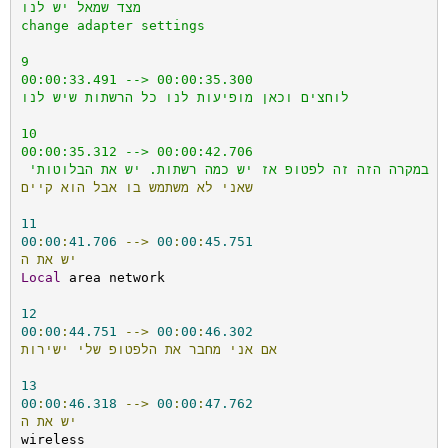
מצד שמאל יש לנו

change adapter settings

9

00:00:33.491 --> 00:00:35.300

לוחצים וכאן מופיעות לנו כל הרשתות שיש לנו

10

00:00:35.312 --> 00:00:42.706

במקרה הזה זה לפטופ אז יש כמה רשתות. יש את הבלוטות'
שאני
לא
משתמש
בו
אבל
הוא
קיים
11
00
:
00
:
41.706
-->
00
:
00
:
45.751
יש
את
ה
Local
 area network

12
00
:
00
:
44.751
-->
00
:
00
:
46.302
אם
אני
מחבר
את
הלפטופ
שלי
ישירות
13
00
:
00
:
46.318
-->
00
:
00
:
47.762
יש
את
ה
wireless
