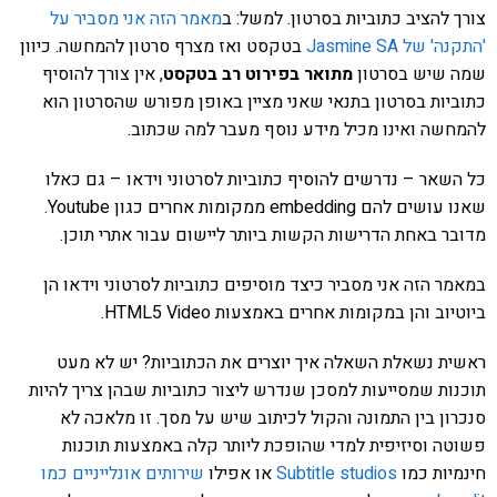
צורך להציב כתוביות בסרטון. למשל: ב
מאמר הזה אני מסביר על
'התקנה' של Jasmine SA
בטקסט ואז מצרף סרטון להמחשה. כיוון
שמה שיש בסרטון
מתואר בפירוט רב בטקסט
, אין צורך להוסיף
כתוביות בסרטון בתנאי שאני מציין באופן מפורש שהסרטון הוא
להמחשה ואינו מכיל מידע נוסף מעבר למה שכתוב.
כל השאר – נדרשים להוסיף כתוביות לסרטוני וידאו – גם כאלו
שאנו עושים להם embedding ממקומות אחרים כגון Youtube.
מדובר באחת הדרישות הקשות ביותר ליישום עבור אתרי תוכן.
במאמר הזה אני מסביר כיצד מוסיפים כתוביות לסרטוני וידאו הן
ביוטיוב והן במקומות אחרים באמצעות HTML5 Video.
ראשית נשאלת השאלה איך יוצרים את הכתוביות? יש לא מעט
תוכנות שמסייעות למסכן שנדרש ליצור כתוביות שבהן צריך להיות
סנכרון בין התמונה והקול לכיתוב שיש על מסך. זו מלאכה לא
פשוטה וסיזיפית למדי שהופכת ליותר קלה באמצעות תוכנות
חינמיות כמו
Subtitle studios
או אפילו
שירותים אונלייניים כמו