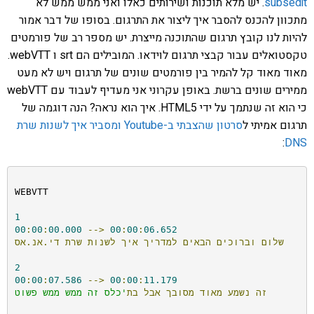
subsedit
. יש מלא תוכנות ושירותים כאלו ואני ממש ממש לא
מתכוון להכנס להסבר איך ליצור את התרגום. בסופו של דבר אמור
להיות לנו קובץ תרגום שהתוכנה מייצרת. יש מספר רב של פורמטים
טקסטואלים עבור קבצי תרגום לוידאו. המובילים הם srt ו webVTT.
מאוד מאוד קל להמיר בין פורמטים שונים של תרגום ויש לא מעט
ממירים שונים ברשת. באופן עקרוני אני מעדיף לעבוד עם webVTT
כי הוא זה שנתמך על ידי HTML5. איך הוא נראה? הנה דוגמה של
תרגום אמיתי ל
סרטון שהצבתי ב-Youtube ומסביר איך לשנות שרת
:
DNS
WEBVTT

1
00
:
00
:
00.000
-->
00
:
00
:
06.652
שלום
וברוכים
הבאים
למדריך
איך
לשנות
שרת
די.אנ.אס
2
00
:
00
:
07.586
-->
00
:
00
:
11.179
זה
נשמע
מאוד
מסובך
אבל
בת
'כלס זה ממש ממש פשוט
