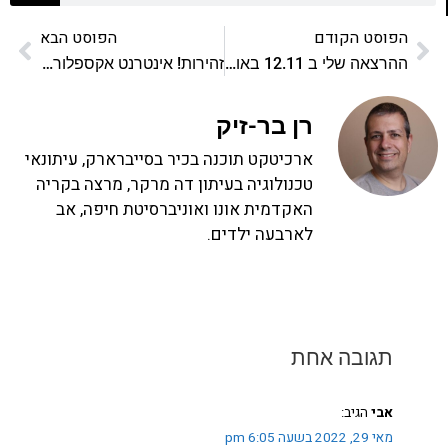
הפוסט הקודם
הפוסט הבא
ההרצאה שלי ב 12.11 באוניברסיטת בן גוריון
זהירות! אינטרנט אקספלורר 11 שינה את ה-User Agent String שלו
רן בר-זיק
ארכיטקט תוכנה בכיר בסייברארק, עיתונאי
טכנולוגיה בעיתון דה מרקר, מרצה בקריה
האקדמית אונו ואוניברסיטת חיפה, אב
לארבעה ילדים.
תגובה אחת
אבי
הגיב:
מאי 29, 2022 בשעה 6:05 pm