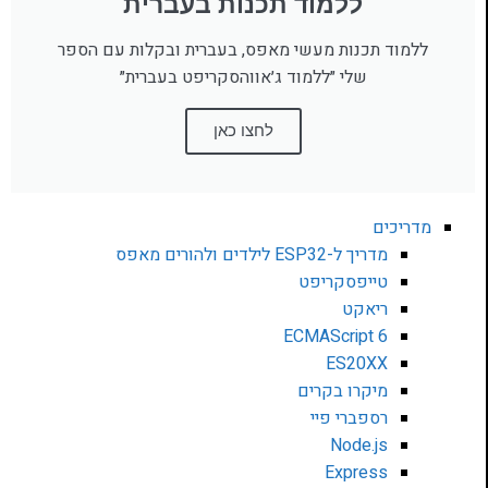
ללמוד תכנות בעברית
ללמוד תכנות מעשי מאפס, בעברית ובקלות עם הספר
שלי ״ללמוד ג׳אווהסקריפט בעברית״
לחצו כאן
מדריכים
מדריך ל-ESP32 לילדים ולהורים מאפס
טייפסקריפט
ריאקט
ECMAScript 6
ES20XX
מיקרו בקרים
רספברי פיי
Node.js
Express