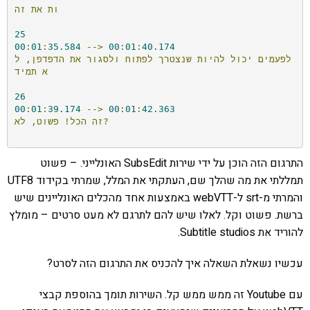
ות
את
זה
25
00
:
01
:
35.584
-->
00
:
01
:
40.174
לפעמים
יכול
להיות
שנצטרך
לפתוח
ולסגור
את
הדפדפן,
ל
א
תמיד
26
00
:
01
:
39.174
-->
00
:
01
:
42.363
לא?
זה
הכל!
פשוט,
התרגום הזה הוכן על ידי שירות SubsEdit האונלייני. – פשוט
תמללתי את מה שהלך שם, העתקתי את המלל, שמרתי בקידוד UTF8
והמרתי מ-srt ל-webVTT באמצעות אחד מהכלים האונליינים שיש
ברשת. פשוט וקל. לאלו שיש להם לתרגם לא מעט סרטים – מומלץ
להוריד את Subtitle studios.
עכשיו נשאלת השאלה איך להכניס את התרגום הזה לסרט?
עם Youtube זה ממש ממש קל. השירות תומך בהוספת קבצי