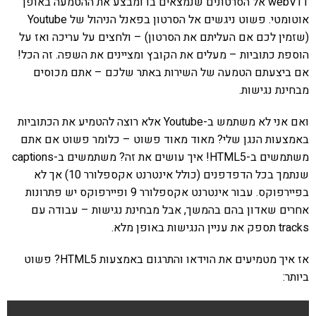
webVTT אל הסרטונים שנמצאים בו ומבצע את ההטמעה באופן
אוטומטי. פשוט ניגשים אל הסרטון בפאנל הניהול של Youtube
(שזמין לכם אם העליתם את הסרטון) – ולחצים על עריכה ואז על
הוספת כתוביות – מעלים את הקובץ ומציינים את השפה. זה הכל!
אם ביצעתם הטמעה של השירות באתר שלכם – אתם מכוסים
מבחינת נגישות.
ואם אני לא משתמש ב-Youtube אלא רוצה להטמיע את הכתוביות
באמצעות הנגן שלי? מאוד מאוד פשוט – כלומר פשוט אם אתם
משתמשים ב-HTML5! איך עושים את זה? משתמשים ב-captions
שנתמך בכל הדפדפנים (כולל אינטרנט אקספלורר 10) אך לא
בפיירפוקס. עבור אינטרנט אקספלורר 9 ופיירפוקס יש פתרונות
אחרים שאדון בהם בהמשך, אבל מבחינת נגישות – עבודה עם
tracks תספק את עניין הנגישות באופן מלא.
אז איך מטמיעים את הוידאו והתרגום באמצעות HTML5? פשוט
ביותר: