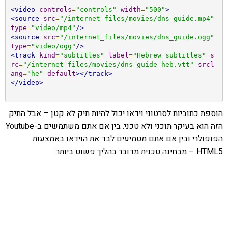
<video
controls
=
"controls"
width
=
"500"
>
<source
src
=
"/internet_files/movies/dns_guide.mp4"
type
=
"video/mp4"
/>
<source
src
=
"/internet_files/movies/dns_guide.ogg"
type
=
"video/ogg"
/>
<track
kind
=
"subtitles"
label
=
"Hebrew subtitles"
s
rc
=
"/internet_files/movies/dns_guide_heb.vtt"
srcl
ang
=
"he"
default
></track>
</video>
הוספת כתוביות לסרטוני וידאו יכול להיות תיק לא קטן – אבל התיק
הזה הוא בעיקר תוכני ולא טכני. בין אם אתם משתמשים ב-Youtube
הפופולרי ובין אם אתם מטמיעים לבד את הוידאו באמצעות
HTML5 – מבחינה טכנית מדובר בהליך פשוט ביותר.
אהבתם את התוכן שלי? נסו את
ספרי הלימוד שלי