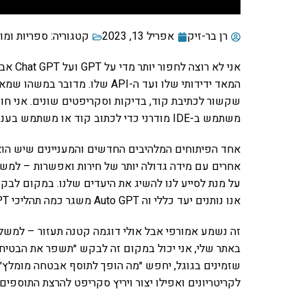
רן בר-זיק
אפריל 13, 2023
קטגוריה:
ספריות ומו
אני לא
המאד ידידותי שלו ועד ה-API שלו
שקשור לכתיבת קוד, בדיקות וסקריפטים שונים. אני חו
משתמש ב-IDE מודרני כדי לכתוב קוד או משתמש בענן כדי לפרוס תשתיות גלובליות.
אחרים עם מידה גדולה יותר של חירות ואפשרות – למשל
על מנת לסייע לנו להשיג את היעדים שלנו. במקום לבק
אנו נותנים יעד כללי וה Auto GPT משגר כמה תהליכי GPT כדי לארגן אותם ליעד.
זה נשמע אמורפי אבל אולי דוגמה קטנה תעזור – למשל
שזמינים בגוגל, יחפש ״מה הופך לתוסף אבטחה מומלץ״ 
לקריטריונים ואפילו יצור ויריץ סקריפט להרצת התוספים.