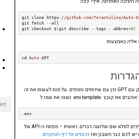
ה היציבה האחרונה. איך? ככה:
git clone https
:
//github.com/Torantulino/Auto-G
git fetch 
--
all

git checkout $
(
git describe 
--
tags 
--
abbrev
=
0
)
cd 
Auto
-
GPT
גדרות
על מנת ש-Auto GPT יוכל לעבוד, אנו צריכים להתממשק עם GPT וכן עם שירותים נוספים. על מנת לעשות את זה
.
env
– אנחנו צריכים למלא שם שלושה דברים. ראשית – מפתח ה-API של
 יש לכם כבר חשבון ואז
נכנסים אל דף הטוקנים
.