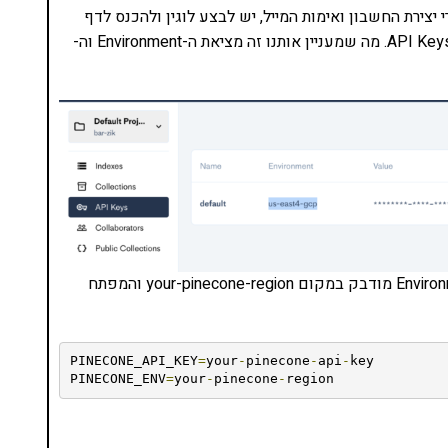
צירת החשבון ואימות המייל, יש לבצע לוגין ולהכנס לדף
הטוקנים של pinecone. איך? בתפריט הצדדי נלחץ על API Keys. מה שמעניין אותנו זה מציאת ה-Environment וה-
את שניהם נדביק גם כן בקובץ ה env. – כאשר ה-Environment מודבק במקום your-pinecone-region והמפתח
PINECONE_API_KEY
=
your
-
pinecone
-
api
-
key

PINECONE_ENV
=
your
-
pinecone
-
region