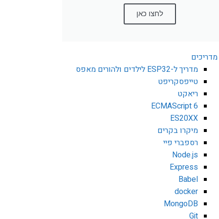
לחצו כאן
מדריכים
מדריך ל-ESP32 לילדים ולהורים מאפס
טייפסקריפט
ריאקט
ECMAScript 6
ES20XX
מיקרו בקרים
רספברי פיי
Node.js
Express
Babel
docker
MongoDB
Git