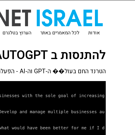
אודות
לכל המאמרים באתר
הערוץ בטלגרם
להתנסות ב AUTOGPT
הטרנד החם בעול�� ה-GPT וה-AI - הפעלת אייג׳נטים בקלות עם Auto GPT.