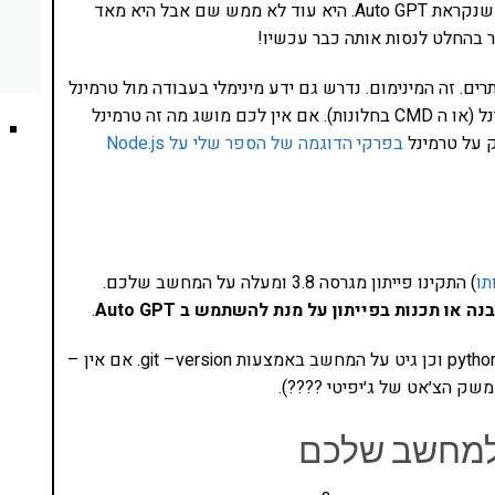
זה נשמע מדע בדיוני אבל זה כבר פה. יש גרסה ניסיונית שנקראת Auto GPT. היא עוד לא ממש שם אבל היא מאד
בהחלט לנסות אותה כבר עכשיו!
 שמריץ ��ייתון וגישה ל API בשני אתרים. זה המינימום. נדרש גם ידע מינימלי בעבודה מול טרמינל
(ממשק ה-CLI). אנו מריצים את כל הפקודות מול הטרמינל (או ה CMD בחלונות). אם אין לכם מושג מה זה טרמינל
ק על טרמינל
בפרקי הדוגמה של הספר שלי על Node.js
תו
) התקינו פייתון מגרסה 3.8 ומעלה על המחשב שלכם.
 או תכנות בפייתון על מנת להשתמש ב Auto GPT
.
נוודא שיש לנו פייתון על המחשב באמצעות python –version וכן גיט על המחשב באמצעות git –version. אם אין –