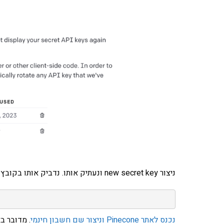
ניצור new secret key ונעתיק אותו. נדביק אותו בקובץ env. שלנו במקום ה-your-openai-api-key:
נכנס לאתר Pinecone וניצור שם חשבון חינמי
. מדובר ב