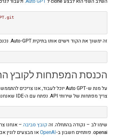
השלב השני הוא לבצע clone ל
Auto GPT
. ולעבור לגרס
PT.git
זה ימשוך את הקוד וישים אותו בתיקית Auto-GPT. נכנס אליה באמצעות
הכנסת המפתחות לקובץ הה
צריך מפתחות של שירותי API. נפתח עם ה-IDE שאנחנו אוהבים את קובץ .env.template. נשנה את שמו ל
שימו לב – נקודה בהתחלה. זה
קובץ סביבה
openai. פותחים חשבון ב-
OpenAI
או מבצעים לוגין אם