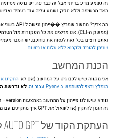
מאד מרשימה וללא ספק נשמע עליה עוד בעתיד ואפשר 
מה צריך? מחשב
ואתם רוצים בכל זאת לנסות את כוחכם, יש הסבר מעמי
שניתן להוריד ולקרוא ללא עלות או רישום
.
הכנת המחשב
אני מקווה שיש לכם גיט על המחשב (אם לא,
התקינו או
מומלץ ורצוי להשתמש ב Pyenv עבור זה
.
לא נדרשת הבנה
זה הזמן להתקין (או לשאול את GPT איך מתקינים עם ממשק הצ׳אט של ג׳יפיטי ????).
העתקת הקוד של AUTO GPT למחשב שלכם