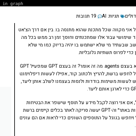
דולים
תגיות:
AI
19 תגובות
 רוצה לחפור יותר מדי על GPT ועל Chat GPT אבל אני מקווה שכל מתכנת שהוא מתנסה בו. בין אם דרך הצ׳אט
. מדובר במשהו שמאד שימושי עבור אלו שמתכנתים וחוסך זמן רב ממש בכל מה
שב שבעתיד מי שלא ישתמש בו יהיה בדיוק כמו מי שלא
אחד הפיתוחים המלהיבים החדשים והמעניינים שיש הוא בעצם agents. מה זה אומר? זה בעצם GPT שמפעיל GPT
 לחפש ברשת, להריץ ולכתוב קוד, אפילו לעשות דיפלוימנט
ש לעשות משימות בודדות ולנסות בעצמנו לשלב אותן ליעד,
, אם אני רוצה לקבל מידע על תוסף שישפר את הבטיחות
באתר שלי, אני יכול במקום זה לבקש ״תשפר את הבטיחות באתר״ וה-GPT יעשה סריקה לאתר בכלים קיימים ברשת
ויחפש בגוגל על התוספים השונים כדי לראות אם הם עונים