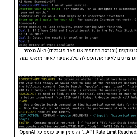
עכשיו אנו נדרשים לאשר כל פעולה. כל פעולה עולה לנו טוקנים (ובגרסה החינמית אנו מאד מוגבלים) ה-AI מצהיר
ag הוא מפעיל ולמה ואנחנו צריכים לאשר את הפעולה שלו. אפשר לאשר מראש כמה
טיפ: אם אתם נתקלים בהודעות "API Rate Limit Reached. Waiting 10 seconds…" זה סימן שיש עומס על OpenAI.