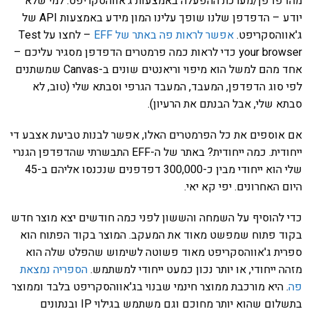
מהדפדפן/מערכת ההפעלה באמצעות ג'אווהסקריפט. למי שלא
יודע – הדפדפן שלנו שופך עלינו המון מידע באמצעות API של
ג'אווהסקריפט.
אפשר לראות פה באתר של EFF
– לחצו על Test
your browser כדי לראות כמה פרמטרים הדפדפן מסגיר עליכם –
אחד מהם למשל הוא מיפוי וריאנטים שונים ב-Canvas שמשתנים
לפי סוג הדפדפן, המעבד, המעבד הגרפי וסבתא שלי (טוב, לא
סבתא שלי, אבל הבנתם את הרעיון).
אם אוספים את כל הפרמטרים האלו, אפשר לבנות טביעת אצבע די
ייחודית. כמה ייחודית? באתר של ה-EFF התבשרתי שהדפדפן הגנרי
שלי הוא ייחודי מבין כ-300,000 דפדפנים שנכנסו אליהם ב-45
היום האחרונים. יפי קא יאי.
כדי להוסיף על השמחה והששון לפני כמה חודשים יצא מוצר חדש
בקוד פתוח שמפשט מאוד את המעקב. המוצר בקוד הפתוח הוא
ספרית ג'אווהסקריפט מאוד פשוטה לשימוש שהפלט שלה הוא
מזהה ייחודי, או יותר נכון כמעט ייחודי למשתמש.
הספריה נמצאת
פה
. היא מורכבת ממוצר חינמי שבנוי בג'אווהסקריפט בלבד וממוצר
בתשלום שהוא יותר מחוכם וגם משתמש בגילוי IP ובנתונים