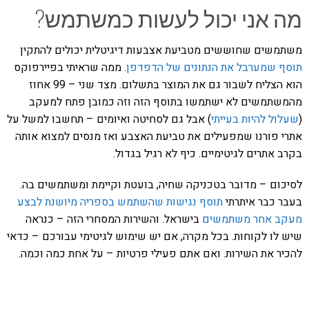
מה אני יכול לעשות כמשתמש?
משתמשים שחוששים מטביעת אצבעות דיגיטלית יכולים להתקין
תוסף שמערבל את הנתונים של הדפדפן
. ממה שראיתי בפיירפוקס
הוא הצליח לשבור גם את המוצר בתשלום. מצד שני – 99 אחוז
מהמשתמשים לא ישתמשו בתוסף הזה וזה כמובן פתח למעקב
(
שעלול להיות בעייתי
) אבל גם לסחיטה ואיומים – תחשבו למשל על
אתרי פורנו שמפעילים את טביעת האצבע ואז מנסים למצוא אותה
בקרב אתרים לגיטימיים. כיף לא רגיל בגדול.
לסיכום – מדובר בטכניקה שחיה, בועטת וקיימת ומשתמשים בה.
בעבר כבר איתרתי
תוסף נגישות שהשתמש בספריה מיושנת לבצע
מעקב אחר משתמשים
בישראל. והשירות המסחרי הזה – כנראה
שיש לו לקוחות. בכל מקרה, אם יש שימוש לגיטימי עבורכם – כדאי
להכיר את השירות. ואם אתם פעילי פרטיות – על אחת כמה וכמה.