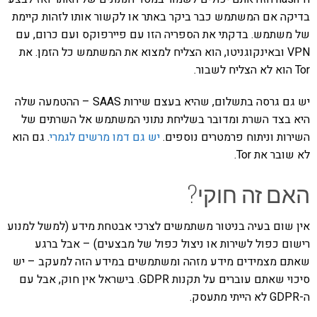
בדיקה אם המשתמש כבר ביקר באתר או לקשור אותו לזהות קיימת
של משתמש. בדקתי את הספריה הזו עם פיירפוקס ועם כרום, עם
VPN ובאינקוגניטו, הוא הצליח למצוא את המשתמש כל הזמן. את
Tor הוא לא הצליח לשבור.
יש גם גרסה בתשלום, שהיא בעצם שירות SAAS – ההטמעה שלה
היא בצד השרת ומדובר בשליחת נתוני המשתמש אל השרתים של
השירות וניתוח פרמטרים נוספים.
יש גם דמו מרשים לגמרי
. גם הוא
לא שובר את Tor.
האם זה חוקי?
אין שום בעיה בניטור משתמשים לצרכי אבטחת מידע (למשל למנוע
רישום כפול לשירות או ניצול כפול של מבצעים) – אבל ברגע
שאתם מצמידים מידע מזהה ומשתמשים במידע הזה למעקב – יש
סיכוי שאתם עוברים על תקנות GDPR. בישראל אין חוק, אבל עם
ה-GDPR לא הייתי מתעסק.