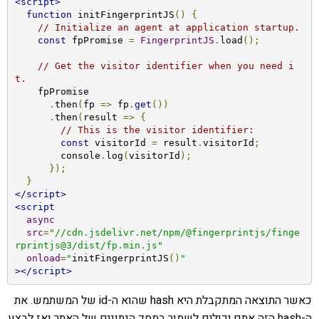
<script>
function
 initFingerprintJS
()
{
// Initialize an agent at application startup.
const
 fpPromise 
=
FingerprintJS
.
load
();
// Get the visitor identifier when you need i
t.
    fpPromise

.
then
(
fp 
=>
 fp
.
get
())
.
then
(
result 
=>
{
// This is the visitor identifier:
const
 visitorId 
=
 result
.
visitorId
;
        console
.
log
(
visitorId
);
});
}
</script>
<script
async
src
=
"//cdn.jsdelivr.net/npm/@fingerprintjs/finge
rprintjs@3/dist/fp.min.js"
onload
=
"
initFingerprintJS
()
"
></script>
כאשר התוצאה המתקבלת היא hash שהוא ה-id של המשתמש. את
ה-hash הזה אתם יכולים לשמור במסד הנתונים של האתר ואז לבצע