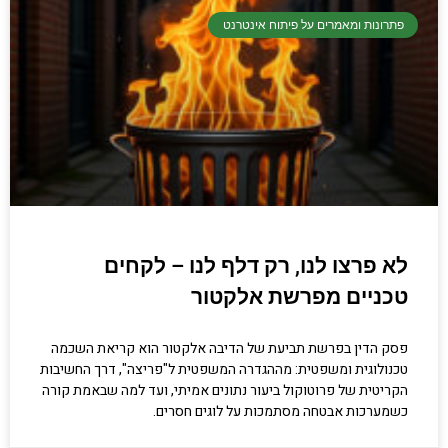
פתרונות ומאמרים על פיתוח אינטרנט
קריפטוגרפיה, ביצועים, אבטחת מידע ומידע
יסודי וחשוב שגם מתכנתים מנוסים לא תמיד
יודעים.
הכנסו עכשיו
לא פרצו לנו, רק דלף לנו – לקחים
טכניים מפרשת אלקטור
פסק הדין בפרשת תביעת של הדיבה אלקטור הוא קריאת השכמה
טכנולוגית ומשפטית: מההגדרה המשפטית ל"פריצה", דרך החשיבות
הקריטית של פרוטוקול ביעור נתונים אמיתי, ועד למה שבאמת קורה
כשמערכות אבטחה מסתמכות על לוגים חסרים.