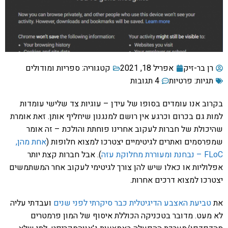
רן בר-זיק
אפריל 18, 2021
קטגוריה:
ספריות ומודולים
תגיות:
פרטיות
4 תגובות
בקרוב אנו עומדים בסופו של עידן – עוגיות צד שלישי עומדות
למות גם בכרום וכרגע אין רושם למנגנון שיחליף אותן. זאת אומרת
שהיכולת של חברות לעקוב אחרינו פוחתת והולכת – זה אומר
שמפרסמים ואתרים לגיטימיים יצטרכו למצוא חלופות (
אחת מהן,
FLoC – נבחנת ומעוררת מחלוקת עזה
). אבל חברות קצת יותר
אפלוליות או כאלו שיש להן צורך לגיטימי לעקוב אחר המשתמשים
יצטרכו למצוא דרכים אחרות.
את
טביעת האצבע הדיגיטלית כבר סיקרתי לפני שנים
ועבדתי עליה
לא מעט. מדובר בטכניקה הכוללת איסוף של המון פרמטרים