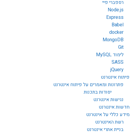
רספברי פיי
Node.js
Express
Babel
docker
MongoDB
Git
לימוד MySQL
SASS
jQuery
פיתוח אינטרנט
פתרונות ומאמרים על פיתוח אינטרנט
יסודות בתכנות
נגישות אינטרנט
חדשות אינטרנט
מידע כללי על אינטרנט
רשת האינטרנט
בניית אתרי אינטרנט