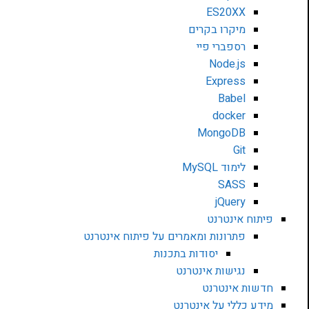
ES20XX
מיקרו בקרים
רספברי פיי
Node.js
Express
Babel
docker
MongoDB
Git
לימוד MySQL
SASS
jQuery
פיתוח אינטרנט
פתרונות ומאמרים על פיתוח אינטרנט
יסודות בתכנות
נגישות אינטרנט
חדשות אינטרנט
מידע כללי על אינטרנט