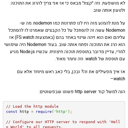
לא מושפעת. וזה ״קצת״ מבאס כי אז אני צריך להרוג את התוכנה
ולטעון אותה שוב.
על מנת להמנע מזה היו לנו פתרונות כמו nodemon. מה ש-
Nodemon עשה זה להסתכל על כל הקבצים שאמרנו לו להסתכל
עליהם ואם הוא זיהה שינוי באחד בהם (באמצעות FS.watch) אז
הוא הרג את התוכנה ופתח אותה שוב. בעוד Nodemon היה שימושי
למדי, עדיין מדובר בתוספת תוכנה חיצונית. עכשיו Node.js מגיע
עם תוספת של watch. וזה נחמד מאוד.
אז איך מפעילים את זה? ובכן, בלי כאב ראש מיוחד אלא עם
watch–
הנה למשל קוד http server פשוט שבפשוטים:
// Load the http module
const
 http 
=
require
(
'http'
);
// Configure our HTTP server to respond with 'Hell
o World' to all requests.