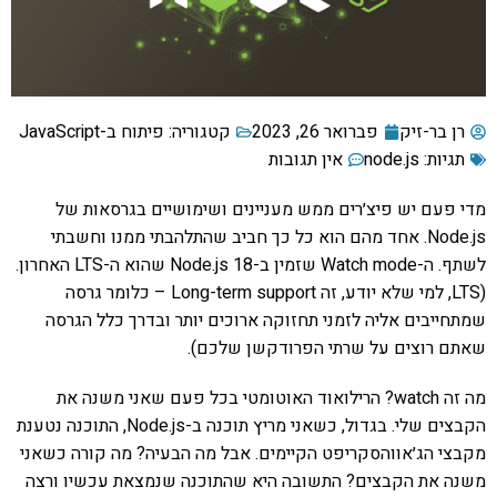
רן בר-זיק
פברואר 26, 2023
קטגוריה:
פיתוח ב-JavaScript
תגיות:
node.js
אין תגובות
מדי פעם יש פיצ׳רים ממש מעניינים ושימושיים בגרסאות של
Node.js. אחד מהם הוא כל כך חביב שהתלהבתי ממנו וחשבתי
לשתף. ה-Watch mode שזמין ב-Node.js 18 שהוא ה-LTS האחרון.
(LTS, למי שלא יודע, זה Long-term support – כלומר גרסה
שמתחייבים אליה לזמני תחזוקה ארוכים יותר ובדרך כלל הגרסה
שאתם רוצים על שרתי הפרודקשן שלכם).
מה זה watch? הרילואוד האוטומטי בכל פעם שאני משנה את
הקבצים שלי. בגדול, כשאני מריץ תוכנה ב-Node.js, התוכנה נטענת
מקבצי הג׳אווהסקריפט הקיימים. אבל מה הבעיה? מה קורה כשאני
משנה את הקבצים? התשובה היא שהתוכנה שנמצאת עכשיו ורצה