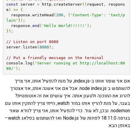
const
 server 
=
 http
.
createServer
((
request
,
 respons
e
)
=>
{
  response
.
writeHead
(
200
,
{
'Content-Type'
:
'text/p
lain'
});
  response
.
end
(
'Hello World!!!!!!'
);
});
// Listen on port 8080
server
.
listen
(
8080
);
// Put a friendly message on the terminal
console
.
log
(
'Server running at http://localhost:80
80/'
);
אם אני שומר אותו ב-index.js, על מנת להפעיל אותו, אני צריך
להשתמש ב node index.js. אבל אם אני אשנה אותו, אני אצטרך
להרוג את התוכנה ולטעון אותה. איך עושים את זה אוטומטית?
בעבר, על מנת להריץ אותו במוד watch, הייתי צריך להתקין אותו עם
nodemon. ובכן, לא עוד. כדי להפעיל אותו, אני צריך לוודא שאני
בגרסה 18.11.0 לפחות של Node.js ואז להשתמש בפלאג watch–
באופן הבא: