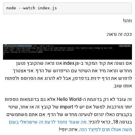
node 
--
watch index
.
js
וזהו!
ככה זה נראה:
אם נשנה את קוד המקור ב-index.js אנו נראה שהקובץ נטען
מחדש ונראה מיד את השינוי עם הריפרוש של הדף. אני אצטרך
לרפרש את הדף ידנית בדפדפן, אבל לא להרוג את הפרוסס ולפתוח
אותו שוב.
זה עובד לא רק בדוגמת ה-Hello World אלא גם בדוגמאות נוספות
יותר מורכבות. למשל אם יש לי import של קובץ זה או אחר, שינוי
בקבצים האלו יגרום לטעינה מחדש של הדף. אם אתם משתמשים
בגרסה 18, כדאי להכיר.
מה שעוד נחמד לדעת זה שישראלי בשם
משה אטלו תרם לפיצ׳ר הזה
. איזה יופי!