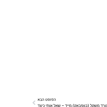
הפוסט הבא
ורד משקל (בוופבאק) מייד – שאל אותי כיצד