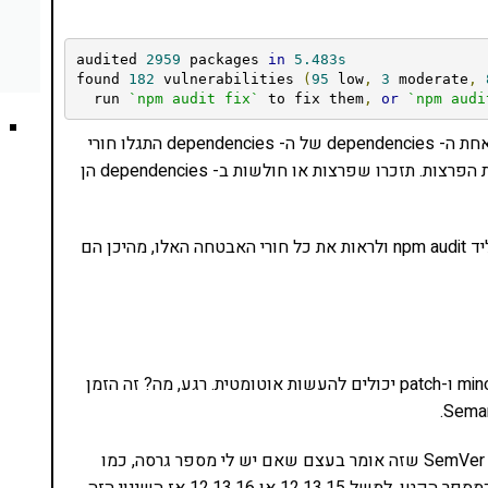
audited 
2959
 packages 
in
5.483s
found 
182
 vulnerabilities 
(
95
 low
,
3
 moderate
,
  run 
`npm audit fix`
 to fix them
,
or
`npm audi
מה זה אומר? זה אומר שב-dependencies שלכם, או באחת ה- dependencies של ה- dependencies התגלו חורי
אבטחה ויש לשדרג את ה- dependencies כדי לסגור את הפרצות. תזכרו שפרצות או חולשות ב- dependencies הן
אם תרצו פירוט יותר גדול על חורי האבטחה, תוכלו להקליד npm audit ולראות את כל חורי האבטחה האלו, מהיכן הם
אני לא צריך לשבור את הראש בוגע לעדכונים. עדכוני minor ו-patch יכולים להעשות אוטומטית. רגע, מה? זה הזמן
למי שלא יודע – מודולים ב-Node.js עובדים באמצעות SemVer שזה אומר בעצם שאם יש לי מספר גרסה, כמו