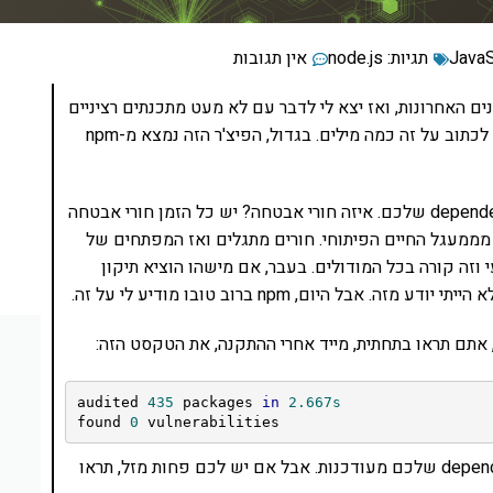
תגיות:
node.js
אין תגובות
np בחודשים ואפילו בשנים האחרונות, ואז יצא לי לדבר עם לא מעט מתכנתים רציניים
וגיליתי שלא כולם מכירים ויודעים. אז יאללה, הגיע הזמן לכתוב על זה כמה מילים. בגדול, הפיצ'ר הזה נמצא מ-npm
מה הוא עושה? הוא בודק אם יש חורי אבטחה ב-dependencies שלכם. איזה חורי אבטחה? יש כל הזמן חורי אבטחה
. זה טבע העולם וחלק מממעגל החיים הפיתוחי. חורים מתגלים ואז המפתחים של
וזה קורה בכל המודולים. בעבר, אם מישהו הוציא תיקון
audited 
435
 packages 
in
2.667s
found 
0
 vulnerabilities
או משהו בסגנון. זה אומר שכל הגרסאות של ה-dependencies שלכם מעודכנות. אבל אם יש לכם פחות מזל, תראו