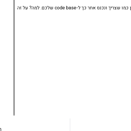
מה שחשוב הוא, לוודא שה-package-lock.json מעודכן כמו שצריך ונכנס אחר כך ל-code base שלכם. למה? על זה
נסו את ספרי הלימוד שלי
ים ותמיכה של חברות מובילות נועד לאפשר לכל אחד
ד תכנות מעשי
צו כאן
ה