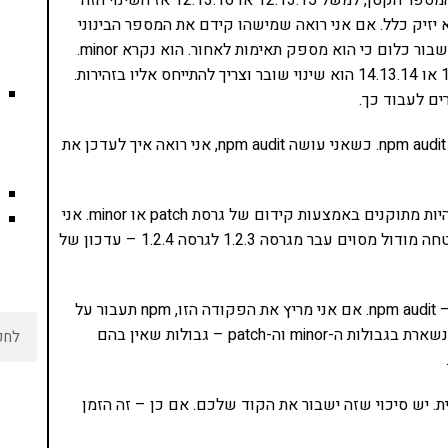
למשל 12.13.14 – אז אם אני רואה שמישהו קידם את המספר הקטן, למשל 12.13.15 או 12.13.16 אז השינוי הזה
ותו לא יזיק כלל. אם אני רואה שמישהו קידם את המספר הבינוני
כמו 12.14.14 או 12.15.14 אז גם זה שינוי שלא אמור לשבור כלום כי הוא מספק תאימות לאחור. הוא נקרא minor.
אבל שינוי מהותי, בספרה הגדולה – כמו למשל 13.13.14 או 14.13.14 הוא שינוי שובר וצריך להתייחס אליו בזהירות.
למה זה חשוב? זה חשוב אם אני מוצא בעיות באמצעות npm audit. כשאני עושה npm audit, אני רואה איך לעדכן את
אם אני עושה npm audit ורואה שכל השינויים יכולים להיות מתוקנים באמצעות קידום של גרסת patch או minor. אני
יכול לעדכן אותם בבטחה. אם למשל כדי לסגור חור אבטחה מודול מסוים עבר מגרסה 1.2.3 לגרסה 1.2.4 – עדכון של
אני יכול לעדכן את כל ה- dependencies באמצעות npm audit –fix. אם אני מריץ את הפקודה הזו, npm תעבור על
ה-package.json שלי ותעדכן את מה שצריך כאשר היא נשארת בגבולות ה-minor וה-patch – גבולות שאין בהם
עשות את זה ידנית. יש סיכוי שזה ישבור את הקוד שלכם. אם כן – זה הזמן