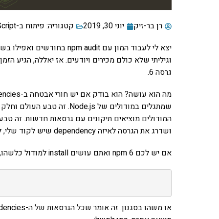
רן בר-זיק
יוני 30, 2019
קטגוריה:
פיתוח ב-JavaScript
יצא לי לעבוד המון עם m audit
גרסה 6.
שמתגלים במודולים של Node.js
המודולים מוציאים תיקונים עם גרסאות חדשות. זה טבעי 
ושדרג את הגרסה לאיזה dependency שיש לקוד שלי, לא הייתי יודע מזה. אבל היום, npm ברוב טובו מודיע לי על זה.
אם יש לכם npm 6 ואתם עושים install למודול כלשהו, אתם תראו בתחתית, מייד אחרי ההתקנה, את הטקסט הזה: