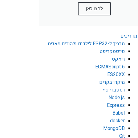
לחצו כאן
מדריכים
מדריך ל-ESP32 לילדים ולהורים מאפס
טייפסקריפט
ריאקט
ECMAScript 6
ES20XX
מיקרו בקרים
רספברי פיי
Node.js
Express
Babel
docker
MongoDB
Git