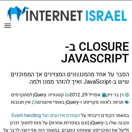
תפר
CLOSURE ב-
JAVASCRIPT
הסבר על אחד מהמנגנונים המצוינים אך המסוכנים
שיש ב-JavaScript ואיך להזהר ממנו ולמה.
רן בר-זיק
אפריל 29, 2012
קטגוריה:
jQuery למתקדמים
תגיות:
ג'אווה סקריפט ו-jQuery באתרי אינטרנט
אין תגובות
במאמר הקודם דיברתי על
הצמדת אירועים ועל Event handling
והבנה שלו ב-jQuery (וגם בספריות אחרות) על מנת לחסוך זכרון
וליעל את הסקריפט שאנחנו כותבים. במאמר הזה אני רוצה לדבר על