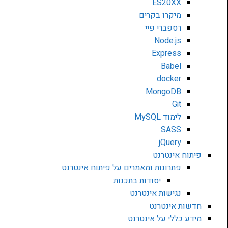
ES20XX
מיקרו בקרים
רספברי פיי
Node.js
Express
Babel
docker
MongoDB
Git
לימוד MySQL
SASS
jQuery
פיתוח אינטרנט
פתרונות ומאמרים על פיתוח אינטרנט
יסודות בתכנות
נגישות אינטרנט
חדשות אינטרנט
מידע כללי על אינטרנט