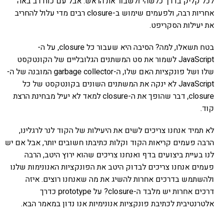
לכל קליק בדרך כלשהי ולשבור את הראש. אבל עם כוח רב באה
אחריות רבה, ולפעמים שימוש ב-closure רבים מדי עלול להחריב
את יעילות הסקריפט.
בטח תשאלו, למה? הסיבה היא שעבור כל closure, על ה-
JavaScript לשמור את סט המשתנים הגלובליים של הקונטקסט
שלו ושל פונקציות האם שלו, ה-garbage collector המובנה של ה-
JavaScript לא ינקה את המשתנים השונים בקונטקסט של כל
closure, דבר שהופך את ה-closure למאד לא יעיל מבחינת הרצת
קוד.
לא תמיד אנחנו צריכים לשים את היעילות של הקוד לנר לרגלינו,
הרבה פעמים קריאות הקוד וקלות כתיבתו חשובים יותר, אבל אם יש
לנו בעיית ביצועים בדף ואנחנו צריכים שהוא ירוץ היטב, הרבה
פעמים אנחנו צריכים לבדוק היטב את הפונקציות האנונימות שלנו
ולהשתמש בדרכים אחרות להשיג את מה שאנחנו רוצים. איזה
דרכים אחרות יש מלבד ה-closure? על prototype כדרך
אלטרנטיבית לכתיבת פונקציות אנונימיות אנו נדון במאמר הבא.