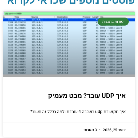
פוסטים נוספים שכדאי לקרוא
יסודות בתכנות
קריפטוגרפיה, ביצועים, אבטחת מידע ומידע
יסודות בתכנות
יסודי וחשוב שגם מתכנתים מנוסים לא תמיד
יודעים.
הכנסו עכשיו
איך UDP עובד? מבט מעמיק
איך תקשורת udp בשכבה 4 עובדת ולמה בכלל זה חשוב?
ינואר 25, 2026
3 תגובות