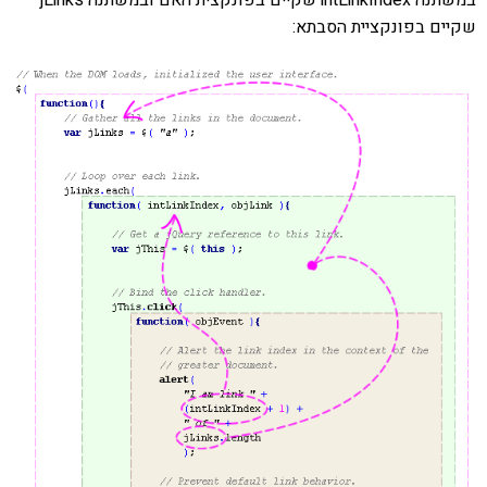
במשתנה intLinkIndex שקיים בפונקצית האם ובמשתנה jLinks
שקיים בפונקציית הסבתא: