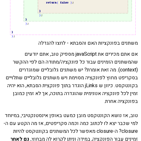
משתנים בפונקציות האם והסבתא - לחצו להגדלה
אם אתם מכירים את javaScript מספיק טוב, אתם יודעים
שהמשתנים הזמינים עבור כל פונקציה/מתודה הם לפי ההקשר
(context). מה זאת אומרת? יש משתנים גלובליים שמוגדרים
בסקריפט מחוץ לפונקציה מסוימת ויש משתנים גלובליים שתלויים
בקונטקסט. כיוון ש jLinks הוגדר בתוך פונקצית הסבתא, הוא יהיה
זמין לכל פונקציה אנונימית שהוגדרה בתוכה, אך לא זמין כמובן
בפונקציה אחרת.
טוב, אז נושא הקונטקסט מובן כמעט באופן אינסטנקטיבי, במיוחד
למי שכבר יצא לו לכתוב כמה וכמה סקריפטים, אז מה הקטע עם ה-
closure? ה-closure מאפשר לכל המשתנים בקונטקסט להיות
זמינים עבור הפונקציה, במידה וניתן לקרוא לה מבחוץ,
גם לאחר