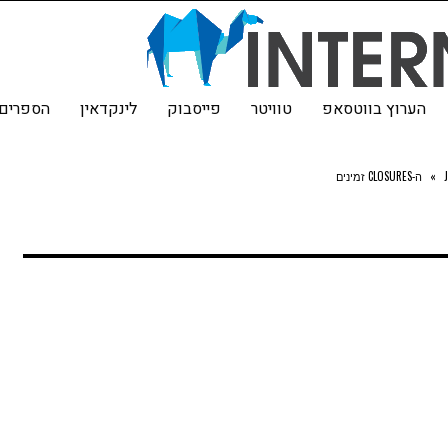
הערוץ בווטסאפ
טוויטר
פייסבוק
לינקדאין
הספרים 
»
ה-CLOSURES זמינים