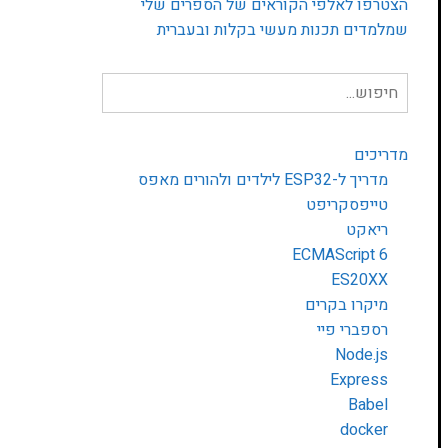
הצטרפו לאלפי הקוראים של הספרים שלי
שמלמדים תכנות מעשי בקלות ובעברית
חיפוש
עבור:
מדריכים
מדריך ל-ESP32 לילדים ולהורים מאפס
טייפסקריפט
ריאקט
ECMAScript 6
ES20XX
מיקרו בקרים
רספברי פיי
Node.js
Express
Babel
docker