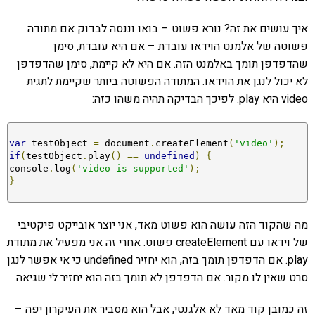
איך עושים את זה? נורא פשוט – בואו וננסה לבדוק אם מתודה
פשוטה של אלמנט הוידאו עובדת – אם היא עובדת, סימן
שהדפדפן תומך באלמנט הזה. אם היא לא קיימת, סימן שהדפדפן
לא יכול לנגן את הוידאו. המתודה הפשוטה ביותר שקיימת לתגית
video היא play. לפיכך הבדיקה תהיה משהו כזה:
var
 testObject 
=
 document
.
createElement
(
'video'
);
if
(
testObject
.
play
()
==
undefined
)
{
console
.
log
(
'video is supported'
);
}
מה שהקוד הזה עושה הוא פשוט מאד, אני יוצר אובייקט פיקטיבי
של וידאו עם createElement פשוט. אחרי זה אני מפעיל את מתודת
play. אם הדפדפן תומך בזה, הוא יחזיר undefined כי אי אפשר לנגן
סרט שאין לו מקור. אם הדפדפן לא תומך בזה הוא יחזיר לי שגיאה.
זה כמובן קוד מאד לא אלגנטי, אבל הוא מסביר את העיקרון יפה –