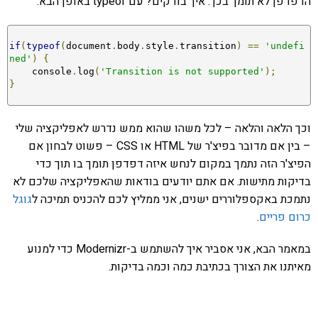
הדפדפן לא תומך בכך. איך בודקים? עם typeof באופן הבא:
if
(
typeof
(
document
.
body
.
style
.
transition
)
==
'undefi
ned'
)
{
    console
.
log
(
'Transition is not supported'
);
}
וכך הלאה והלאה – לכל משהו שהוא ממש נדרש לאפליקציה שלי
– בין אם מדובר בפיצ'ר של HTML או CSS – פשוט לבחון אם
הפיצ'ר הזה נתמך במקום לנחש איזה דפדפן תומך בו תוך כדי
בדיקות מתישות. אם אתם יודעים בודאות שהאפליקציה שלכם לא
נתמכת באקספלוררים ישנים, אני ממליץ לכם להכניס תמיכה ל
גוגל
כרום פריים
.
במאמר הבא, אני אסביר איך להשתמש ב-Modernizr כדי למנוע
מאיתנו את הצורך בכתיבת כמה וכמה בדיקות.