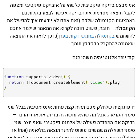
אני מבצע בדיקה פיקטיבית כלשהי על אובייקט פיקטיבי ומצפה
לקבל תוצאה מסוימת. את הבדיקה אפשר לבצע בקלות גם
באמצעות הקונסולה שלכם (ואם אתם לא יודעים איך להפעיל את
הקונסולה – חובה, פשוט חובה לקרוא את המאמר שילמד אתכם
להשתמש
בקונסולה בחמש דקות בערך
). וכך לראות את התוצאה
שאמורה להתקבל בדפדפן תומך.
קוד יותר אלגנטי יהיה משהו כזה:
function
 supports_video
()
{
return
!!
document
.
createElement
(
'video'
).
play
;
}
זו פונקציה שלחלק מכם תהיה קצת פחות אינטואטיבית בגלל שני
סימני הקריאה. אבל מה שהיא עושה זה בדיוק את אותו הדבר –
בדיקה אם המתודה פעילה על אלמנט פיקטיבי שאני יוצר. שני
סימני השאלה משמשים פשוט להחזר תוצאה בוליאנית (true או
false) ודאית. בכל פעם שאני אקרא לפונקציה אני אקבל true או