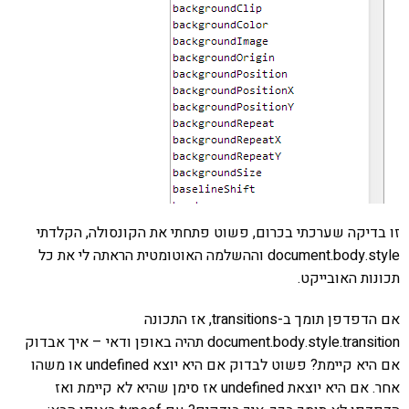
זו בדיקה שערכתי בכרום, פשוט פתחתי את הקונסולה, הקלדתי
document.body.style וההשלמה האוטומטית הראתה לי את כל
תכונות האובייקט.
אם הדפדפן תומך ב-transitions, אז התכונה
document.body.style.transition תהיה באופן ודאי – איך אבדוק
אם היא קיימת? פשוט לבדוק אם היא יוצא undefined או משהו
אחר. אם היא יוצאת undefined אז סימן שהיא לא קיימת ואז