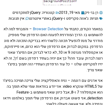
רן בר-זיק
מאי 19, 2013
קטגוריה:
jQuery למתקדמים
תגיות:
ג'אווה סקריפט ו-jQuery באתרי אינטרנט
אין תגובות
במאמר הקודם, כתבתי על
Browser Detection
– והסברתי למה לא
להשתמש בו. הדרך המודרנית לפענח האם הדפדפן שלי מספיק
מודרני על מנת להפעיל תכונה כלשהי היא בבדיקת התכונה ולא סוג
הדפדפן. במקום לבדוק אם הדפדפן שלי הוא כרום, או פיירפוקס,
או אקספלורר מגרסה 9 או 10, לא כדאי לבדוק אם הפיצ'ר שאני
רוצה לבדוק עובד וזהו? כך אם יהיה בעתיד דפדפן בשם 'רן', זה לא
יזיז לסקריפט שלנו – כל עוד הדפדפן העתידי הזה יתמוך בפיצ'ר
שאני צריך.
אני אדגים עם דוגמה – נניח והאפליקציה שלי צריכה תמיכה בפיצ'ר
של HTML5 שנקרא video. אני יודע בוודאות שמי שלא תומך בה
הוא אקספלורר 7 ו-8, אבל כיוון שאני משתמש ב-Feature
detection, אני פשוט אבדוק אם הדפדפן שלי תומך באלמנט וידאו
ובמידה ולא: אני אעשה פעולה כלשהי.