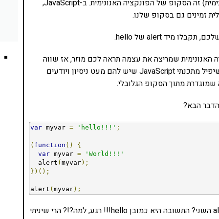
מה שיש בתוך הבלוק של הקוד (כלומר הפונקציה האנונימית) זה הסקופ של הפונקציה האנונימית. ב-JavaScript,
ית זמינים גם בסקופ שלנו.
כם, תקבלו מיד alert של hello.
 האנונימית שמריצה את עצמה תראה לכם מוזר, אז שווה
להסתכל על הקוד עוד קצת. אבל בגדול אין כאן משהו שיפיל מתכנתי JavaScript שיש להם מעט ניסיון ויודעים
 שמוגדרת מתוך הסקופ הגלובלי.
הדבר הבא?
var
 myvar 
=
'hello!!!'
;
(
function
()
{
var
 myvar 
=
'World!!!'
  alert
(
myvar
);
})();
alert
(
myvar
);
ה-alert הראשון יהיה World!! כמובן. אבל מה יהיה ה-alert השני? התשובה היא כמובן hello!!! רגע, למה?!? הרי שיניתי