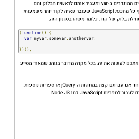
יוצרים hoisting. קודם JavaScript אוסף את כל המשתנים המוגדרים ב-var ומעביר אותם לראשית הבלוק והם
מאוכלסים כאשר הם מאוכלסים. זה, אגב, מניסיון, מטריף כל מתכנת JavaScript שעובר פאזה לקוד יותר משמעותי.
ילת בלוק של קוד. כלומר משהו בסגנון הזה:
(
function
()
{
var
 myvar
,
somevar
,
anothervar
;
})();
jsL במוד strict, הוא גם יחייב אתכם לעשות את זה. בכל מקרה מדובר בנוהג שמאוד מסייע
בגדול, זה יכול להראות לכם מוזר ולא קשור לכלום. במיוחד אם עברתם קצת במחוזות ה-jQuery או ספריות נוספות.
JavaScrip כמו Node.JS.
נסו את ספרי הלימוד שלי