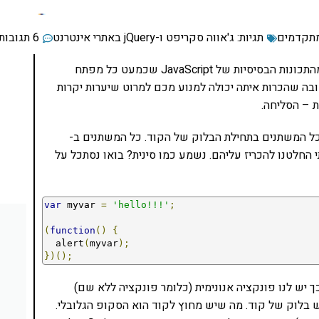
תגיות:
ג'אווה סקריפט ו-jQuery באתרי אינטרנט
6 תגובות
במאמר זה אני אסביר על JavaScript Hoisting – אחת מהתכונות הבסיסיות של JavaScript שכמעט כל מפתח
בה שהכרות איתה יכולה למנוע מכם למרוט שיערות יקרות
 – הסליחה.
 הנטייה של JavaScript להכריז על כל המשתנים בתחילת הבלוק של הקוד. כל המשתנים ב-
 למתי החלטנו להכריז עליהם. נשמע כמו סינית? בואו נסתכל על
var
 myvar 
=
'hello!!!'
;
(
function
()
{
  alert
(
myvar
);
})();
משתנה גלובלי. אחר כך יש לנו פונקציה אנונימית (כלומר פונקציה ללא שם)
 בלוק של קוד. מה שיש מחוץ לקוד הוא הסקופ הגלובלי.