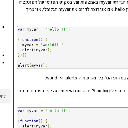
את myvar! התשובה היא שלא באמת שיניתי אותו – אלא הגדרתי myvar באמצעות var בסקופ הפנימי של הפונקציה
האנונימית. "מבחוץ", כלומר בסקופ הגלובלי, myvar עדיין hello. אם אני רוצה לדרוס את myvar הגלובלי, אני צריך
var
 myvar 
=
'hello!!!'
;
(
function
()
{
  myvar 
=
'World!!!'
  alert
(
myvar
);
})();
alert
(
myvar
);
עד כאן בנוגע ל-scoping וגם בנוגע ל-closure. אבל מה בנוגע ל-hoisting? זה השוס האמיתי, מה לפי דעתכם יודפס
var
 myvar 
=
'hello!!!'
;
(
function
()
{
  alert
(
myvar
);