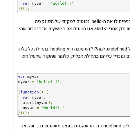
var
 myvar 
=
'World!!!'
})();
בואו ונראה: אנו מגדירים את myvar בסקופ הגלובלי ומכניסים לו את ה-hello. נכנסים לסקופ של הפונקציה
האנונימית. מה הערך של myvar? עדיין hello. יש לנו alert ורק אחרי ה-alert אנו משנים את ה-myvar. אז די ברור שה-
אבל אם נדביק את הקוד ונריץ אותו בקונסולה, אנו נקבל undefined. למה?!? התשובה היא hosting. בתחילת כל בלוק
תנים שמוגדרים ומכריז עליהם בתחילת הבלוק. כלומר שהקוד שלעיל הוא
var
 myvar
;
myvar 
=
'hello!!!'
;
(
function
()
{
var
 myvar
;
  alert
(
myvar
);
  myvar 
=
'World!!!'
})();
כך זה נראה מבחינת ההרצה. ואז די ברור למה אנחנו מקבלים undefined. ברגע שאנחנו בעצם משתמשים ב-var, אנו