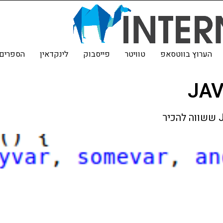
הערוץ בווטסאפ
טוויטר
פייסבוק
לינקדאין
הספרים 
JAV