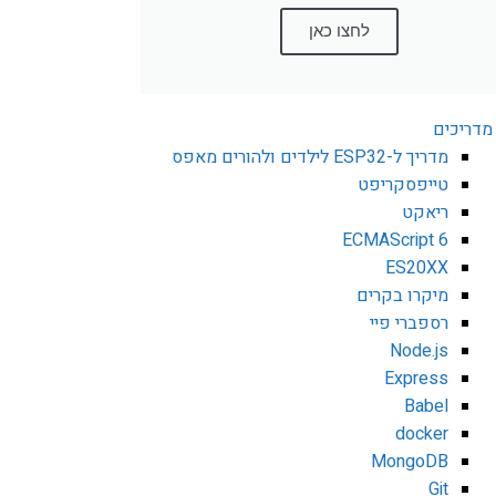
לחצו כאן
מדריכים
מדריך ל-ESP32 לילדים ולהורים מאפס
טייפסקריפט
ריאקט
ECMAScript 6
ES20XX
מיקרו בקרים
רספברי פיי
Node.js
Express
Babel
docker
MongoDB
Git