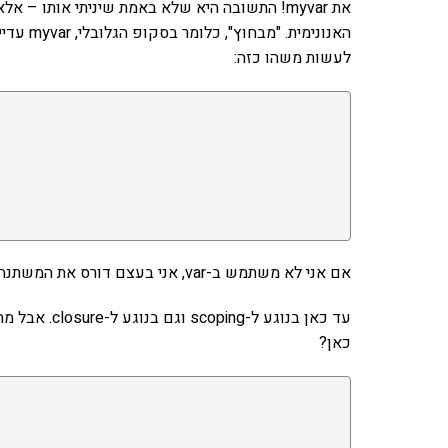
לעשות משהו כזה:
אם אני לא משתמש ב-var, אני בעצם דורס את המשתנה בסקופ הגלובלי ואז שני ה-alerts יהיו world.
כאן?