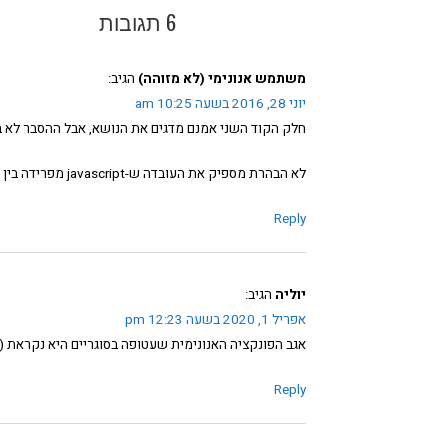
6 תגובות
משתמש אנונימי (לא מזוהה)
הגיב:
יוני 28, 2016 בשעה 10:25 am
חלק הקוד השני אמנם מדגים את הנושא, אבל ההסבר לא ב
לא הבהרת מספיק את העובדה ש-javascript מפרידה בין ההצהרה על המשתנה לבין אתחולו ומפצלת את השניים.
Reply
יוליה
הגיב:
אפריל 1, 2020 בשעה 12:23 pm
אגב הפונקציה האנונימית שעטופה בסוגריים היא נקראת IIFE (Immediately Invoked Function Expression) ששווה לציין בכתבה.
Reply