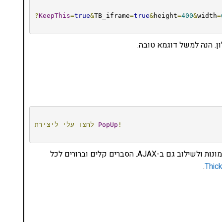
?
KeepThis
=
true
&
TB_iframe
=
true
&
height
=
400
&
width
=
. הנה למשל דוגמא טובה.
!
PopUp
לחצו
עלי
ליצירת
יותר פשוט מזה אי אפשר. ישנן עוד אפשרויות לגלרית תמונות ולשילוב גם ב-AJAX. הסברים קלים וברורים לכל
.