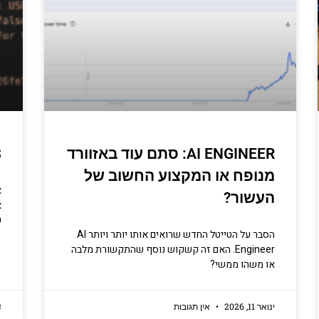
 בתכנות
טחת מידע ומידע יסודי וחשוב שגם
ים לא תמיד יודעים.
AI ENGINEER: סתם עוד באזוורד
S
סו עכשיו
מנופח או המקצוע החשוב של
א
העשור?
א
ש
הסבר על הטייטל החדש שרואים אותו יותר ויותר AI
Engineer. האם זה קשקוש נוסף שהתקשורת מלבה
או משהו ממשי?
ינואר 11, 2026
אין תגובות
ד