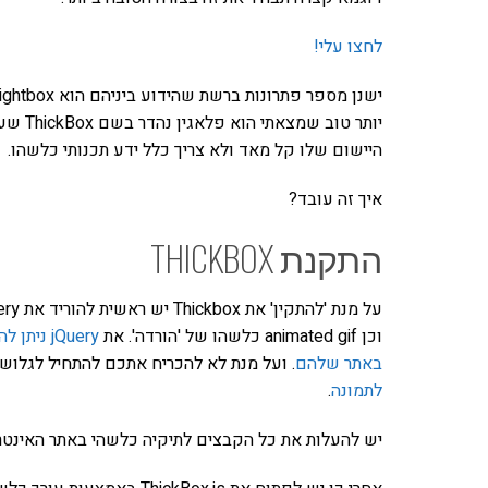
לחצו עלי!
ישנן מספר פתרונות ברשת שהידוע ביניהם הוא lightbox שנשען על
יותר טוב שמצאתי הוא פלאגין נהדר בשם ThickBox שעובד יחד עם jQuery ומסוגל לטפל היטב גם ב-
היישום שלו קל מאד ולא צריך כלל ידע תכנותי כלשהו.
איך זה עובד?
התקנת THICKBOX
וכן animated gif כלשהו של 'הורדה'. את
jQuery ניתן להוריד כאן
באתר שלהם
. ועל מנת לא להכריח אתכם להתחיל לגלו
לתמונה
.
יש להעלות את כל הקבצים לתיקיה כלשהי באתר האינט