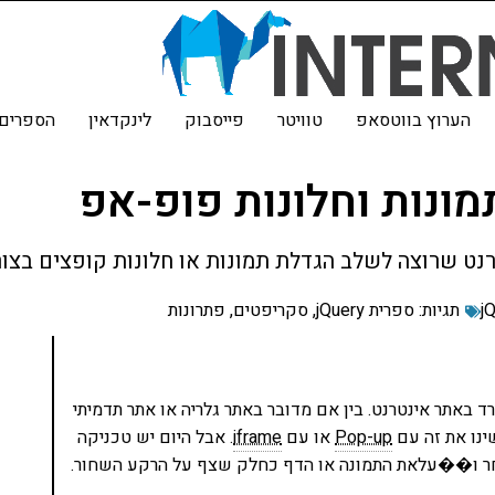
הערוץ בווטסאפ
טוויטר
פייסבוק
לינקדאין
הספרים 
j
תגיות:
ספרית jQuery
,
סקריפטים
,
פתרונות
ד באתר אינטרנט. בין אם מדובר באתר גלריה או אתר תדמיתי
Pop-up
או עם
iframe
. אבל היום יש טכניקה
אחר ו��עלאת התמונה או הדף כחלק שצף על הרקע השחור.