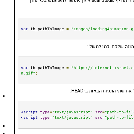
אחרי כן יש לפתוח את ThickBox.js באמצעות עורך כלשהו (עדיף Visual Studio אך אפשר להשתמש בכל עורך
var
 tb_pathToImage 
=
"images/loadingAnimation.g
var
 tb_pathToImage 
=
"https://internet-israel.c
n.gif"
;
<script
type
=
"text/javascript"
src
=
"path-to-fil
<script
type
=
"text/javascript"
src
=
"path-to-fil