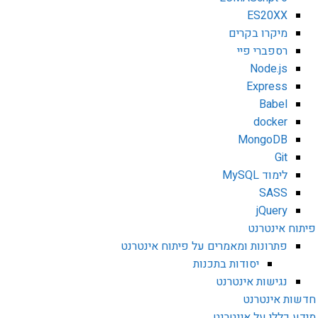
ES20XX
מיקרו בקרים
רספברי פיי
Node.js
Express
Babel
docker
MongoDB
Git
לימוד MySQL
SASS
jQuery
פיתוח אינטרנט
פתרונות ומאמרים על פיתוח אינטרנט
יסודות בתכנות
נגישות אינטרנט
חדשות אינטרנט
מידע כללי על אינטרנט