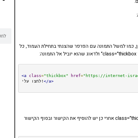
הן, כמו למשל התמונה עם הפרפר שהצגתי בתחילת העמוד, כל
:
<a
class
=
"thickbox"
href
=
"https://internet-isra
</a>
לחצו עלי!
גם כאן זה פשוט, יוצרים קישור כלשהו ומוסיפים class="thickbox אחרי כן יש להוסיף את הקישור ובסוף הקישור