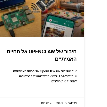
יסודות
קריפטוגרפיה, ביצועים, אב
מתכנתים מנוס
חיבור של OPENCLAW אל החיים
הכנ
האמיתיים
איך מחברים את OpenClaw אל החיים האמיתיים
ונותנים ל-LLM כוח אמיתי לעשות דברים כמו…
להטריף את הילדים!
פברואר 10, 2026
2 תגובות