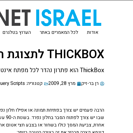
אודות
לכל המאמרים באתר
הערוץ בטלגרם
THICKBOX לתצוגת תמונות וחלונות פופ-אפ
ThickBox הוא פתרון נהדר לכל מפתח אינטרנט שרוצה לשלב הגדלת תמונות או חלונות קופצים בצורה אלגנטית ונעימה בדף.
רן בר-זיק
מרץ 28, 2009
קטגוריה:
Query Scripts
הרבה פעמים יש צורך בפתיחת תמונה או אפילו חלון נפר
שבו יש צורך לפתוח הסבר בחלון נפרד. בשנות ה-90 עשינו את זה עם
אחרת, צביעת המסך כולו בשחור או בצבע חצי אטום 
דוגמא קצרה תבהיר את זה בצורה הטובה ביותר: