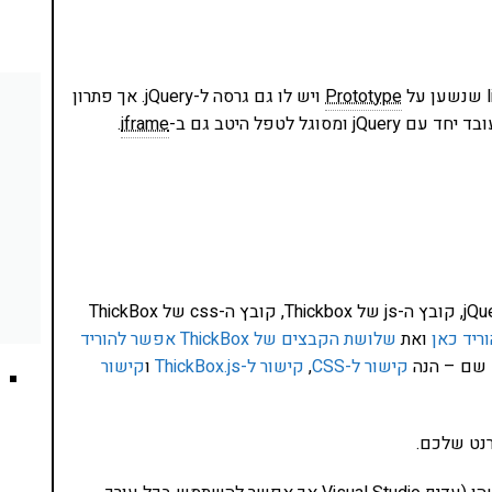
Prototype
ויש לו גם גרסה ל-jQuery. אך פתרון
.
iframe
על מנת 'להתקין' את Thickbox יש ראשית להוריד את jQuery, קובץ ה-js של Thickbox, קובץ ה-css של ThickBox
ואת
שלושת הקבצים של ThickBox אפשר להוריד
ש שם – הנה
קישור ל-CSS
,
קישור ל-ThickBox.js
ו
קישור
רנט שלכם.