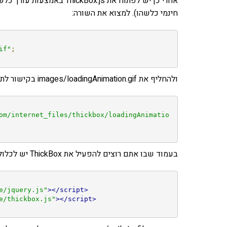
חינמי כלשהו). למצוא את השורה:
if"
;
ולהחליף את images/loadingAnimation.gif בקישור לתמונה שלכם, כמו למשל :
om/internet_files/thickbox/loadingAnimatio
בעמוד שבו אתם רוצים להפעיל את ThickBox יש לכלול את שתי התגיות הבאות ב-HEAD:
e/jquery.js"
></script>
e/thickbox.js"
></script>