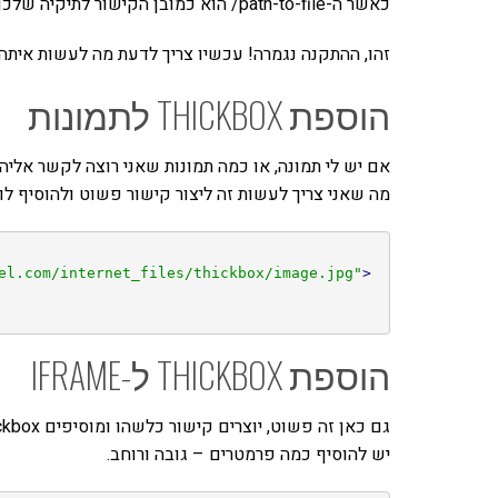
כאשר ה-path-to-file/ הוא כמובן הקישור לתיקיה שלכם.
זהו, ההתקנה נגמרה! עכשיו צריך לדעת מה לעשות איתה:
הוספת THICKBOX לתמונות
אם יש לי תמונה, או כמה תמונות שאני רוצה לקשר אלי
מה שאני צריך לעשות זה ליצור קישור פשוט ולהוסיף לו class="thickbox" ולדאוג שהוא יוביל אל התמונה
el.com/internet_files/thickbox/image.jpg"
>
הוספת THICKBOX ל-IFRAME
יש להוסיף כמה פרמטרים – גובה ורוחב.