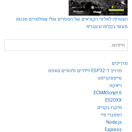
פו לאלפי הקוראים של הספרים שלי שמלמדים תכנות
 בקלות ובעברית
ש
כים
 ל-ESP32 לילדים ולהורים מאפס
ייפסקריפט
יאקט
ECMAScript 
ES20X
קרו בקרים
פברי פיי
Node.
Expres