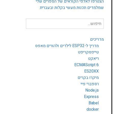
הצטרפו לאלפי הקוראים של הספרים שלי
שמלמדים תכנות מעשי בקלות ובעברית
חיפוש
עבור:
מדריכים
מדריך ל-ESP32 לילדים ולהורים מאפס
טייפסקריפט
ריאקט
ECMAScript 6
ES20XX
מיקרו בקרים
רספברי פיי
Node.js
Express
Babel
docker