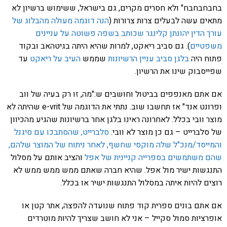
בחבחבחבח" ולא חסרים מקרים, גם בישראל, ששימוש ברשיון לא
מתאים עשה לבעלים צרות צרורות (
הנה דוגמה מעולה מהבלוג של
עורך הדין יהונתן קלינגר שכותב בשפה פשוטה על עניינים
משפטיים
). גם סביב ריאקט, למרות שהיא היתה בגיטהאב ובקוד
פתוח היה
בלגן סביב עניין הרשיונות
שממש
העיב על ריאקט
עד
שפייסבוק שינו את הרשיון.
אם אתם מאנפפים בביטול וחושבים ש:"מה, זו רק בעיה של ווב
ופרונט אנד" אז תחשבו שוב. נתתי את הדוגמה של e-vrit שהיתה לא
מוצר וובי בכלל. לאחרונה ראינו בלגן אחר ברשיונות שהגיע מהכיוון
של סלברייט – גם כן מוצר לא וובי.
סלברייט, שהסתבכו עם סיגנל
והמייסד/מנכ"ל שלה מוקסי שחשף, לאחר ניתוח של המוצר שלהם,
שהם משתמשים בספרייה קניינית של אפל
והציב אותם על מסלול
התנגשות ישיר מול אפל. שהיא חברה שאתם ממש ממש ממש לא
רוצים להיות איתה במסלול התנגשות ישיר או בכלל.
אם אתם בונים ספרית קוד פתוח שנועדה להפצה, אתר קטן או
אופרציות סמול סקייל – אני לא חושב שצריך להיות מוטרדים