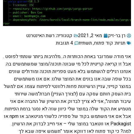
רן בר-זיק
מאי 2, 2021
קטגוריה:
רשת האינטרנט
תגיות:
קוד פתוח
,
תשתית
4 תגובות
אני מודה שמדובר באחת הכותרות ה…מלהיבות ביותר שנתתי לפוסט .
אבל זו קריאה קריטית לכל מי שבונה תוכנה/מוצר שמשתמשים בה.
אנחנו רגילים להשתמש בלא מעט ספריות תוכנה ומודולים שונים
בכל שפה שבה אנו בונים את המוצר שלנו. אם אנו משתמשים
במוצר קנייני, עניין הרשיונות פחות רלוונטי לפיתוח עצמו. אם למשל
בית העסק חותם עסקה עם (לצורך העניין) חברת"משה שירותי
עיבוד תמונה", אני לא צריך לבדוק את הרשיון של החברה אם אני
מטמיע את הקוד שלה במוצר שלי כיוון שזה לא נסגר ברמת הפיתוח.
אבל אם אני משתמש בקוד של ספריה כלשהי מגיטאהב או npm או
Packagist או ווטאבר במוצר שלי – אני חייב לבדוק את הרשיון.
למה? כי קוד פתוח לאו דווקא אומר "תשמש איפה שבא לך