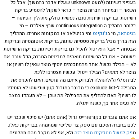
בענייני רשיונות (למעט unknown שעליו אדבר בהמשך). אבל כל
השאר – ובמיוחד חברות מוצר – כדאי לשקול להטמיע בדיקת
רשיונות. ובדיקת רשיונות טובה נעשית כחלק מתהליך הפיתוח –
כלומר בתהליך ה continuous integration שרץ אצלכם – מי
בגיטהאב
, מי ב
ג'נקינס
ומי בגיטלאב או במקומות אחרים. התהליך
הזה בדרך מכיל בדיקות סטטיות שונות, בדיקות אוטומטיות ובדיקות
אבטחה – אבל הוא יכול להכיל גם בדיקת רשיונות. בדיקת הרשיונות
פשוטה – אם כל הרשיונות תואמים למדיניות החברה, הכל עובר. אם
לא – הבילד נכשל. אחד מהמתכנתים יוסיף מוצר שאין לו רשיון או
מוצר לא מתאים? הבילד ייפול. עכשיו תצטרכו ללכת
לביזנס/ליגל/להנהלה ולבדוק איתם מה עושים. האם להכניס את
החבילה ל-exclude list כי מדובר במודול קטן שפשוט לא הוסיפו
לו רשיון? האם להחליף את החבילה? מה שכן – לא תעמדו במצב
לא נעים אחר כך, כשזה יתגלה.
אם אתם עובדים בקורפורייט גדול (אהם אהם) יש סיכוי שכבר יש
לכם בחברה הסכם עם ספק צד שלישי שמתמחה בבדיקות כאלו.
ס
ניק למשל מספקים מוצר כזה
ולא, אני לא מקבל מהם תמלוגים