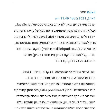
Oded
הגיב:
מאי 2, 2021 בשעה 11:49 am
יש כל מיני דברים שאני לא אוהב באקוסיסטם של JavaScript,
אבל אני מניח שדפוס השימוש ב-npm מקל על בדיקת רשיונות
– ההרגלים הגרועים של מפתחי JavaScript (למה לי להבין מה
צריך לעשות ולכתוב את הקוד – או להעתיק אותו מהאינטרנט,
אם אני יכול לעשות mpn install leftpad) דווקא משחקים פה
טוב – קל לעשות בדיקת רשיון (או חוסר ברשיון) אם יש
מטאדטה על כל בלוק קוד נפרד.
פעם הייתי אחראי IP compliance בקבוצת פיתוח באחת
מחברות התוכנה הגדולות בישראל, שם פיתחו ב-C++,
והשתמשנו במוצר מסחרי שמנתח קטעי קוד ומשווה למאגרי
תוכנה באינטרנט. ומחוץ ל-false positives, היה המון קטעי קוד
שבברור הועתקו מהאינטרנט, אבל מאתרים שבהם אף אחד לא
חשב שצריך לשים רשיון, או שיש איזשהו רשיון מומצא שלא
ברור איך חברה יכולה להשתמש בו, או דברים נוראיים יותר (היי