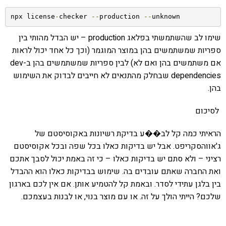
npx license
-
checker 
--
production 
--
unknown
שימו לב שהשתמשתי בפלאג production – יש הבדל מהותי בין
ספריות שמשתמשים בהן במוצר המוגמר (וכך כל אחד יכול לראות
אם משתמשים בהן ואם לא) לבין ספריות שמשתמשים בהן ב-dev
dependencies שבחלק מהתנאים לא חייבים לבדוק את השימוש
בהן.
לסיכום
הראיתי כמה קל לב��ע בדיקת רשיונות באקוסיסטם של
ג'אווהסקריפט. אבל יש בדיקות כאלו בכל שפה ובכל אקוסיסטם
רציני – ולא סתם יש בדיקות כאלו – כי זה באמת יכול לסבך אתכם
ואת החברה שאתם עובדים בה. שימוש בבדיקות כאלו הוא ההבדל
בין בלגן עתידי לסדר. ובאמת קל להטמיע אותן. אם אין לכם בארגון
שלכם? הייתי הולך על זה. או עם מוצר בנוי, או לבנות בעצמכם.