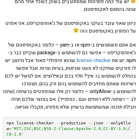
יש עוד כמה פתרונות שמסתובבים בשוק כשכל אחד מהם
שונה בהתאם לאקוסיסטם.
כיוון שאני עובד בעיקר באקוסיסטם של ג'אווהסקריפט, אני אפרט
על הפתרון באקוסיסטם הזה
אם אתם משתמשים ב-npm או ב-yarn – כלומר באקוסיסטם של
ג'אווהסקריפט – אפשר גם להשתמש ב-package שקיים כבר ב-
npm. יש את
license-checker
שהוא פופולרי מאוד אבל מיושן. יש
לו פורקים שתיקנו לא מעט שגיאות, בעיות וצרות. אבל אפשר
בהחלט להשתמש בו. איך? תלוי בכם ובאילוצים. אם למשל יש לכם
רשיונות שאתם מחויבים להשתמש בהם ורק בהם, תצטרכו
להשתמש ב-onlyAllow – כלומר רק אלו שמפורטים ברשימה (שימו
לב – רשימה ללא רווחים ועם ; כמפריד). אם במוצר שלכם תהיה
חבילת תוכנה שמשתמשת ברשיון שלא מפורט, תקבלו שגיאה:
npx license
-
checker 
--
production 
--
json 
--
onlyAllo
w
=
'MIT;ISC;BSC;BSD-2-Clause;Apache-2.0;CC-BY-3.0;C
C0-1.0'