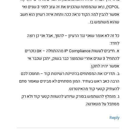
CPOL!), ו\או שהמפתח שהכניס את זה עזב לפני 3 שנים ואי
אפשר להבין למה הקוד נראה ככה ותחת איזה רשיון הוא חשב
שהוא משתמש בו.
כל זה לא אומר שאני נגד הרעיון – להפך, אבל אני כן רוצה
לחדד:
א. חייבים לעשות IP Compliance מההתחלה – אם נזכרים
להתחיל 3 שנים אחרי שהמוצר כבר בשוק, יתכן שכבר אי
אפשר יהיה לתקן.
ב. תדריכו את המפתחים בהיגיינת רשיונות קוד – תחסכו לכם
הרבה כאב ראש בעתיד. המון מפתחים לא מבינים שאסור סתם
להעתיק קטעי קוד מהאינטרנט.
ג. מומלץ להשתמש בסורק שיודע להשוות קטעי קוד ולא רק
מסתכל על מטאדטה.
Reply