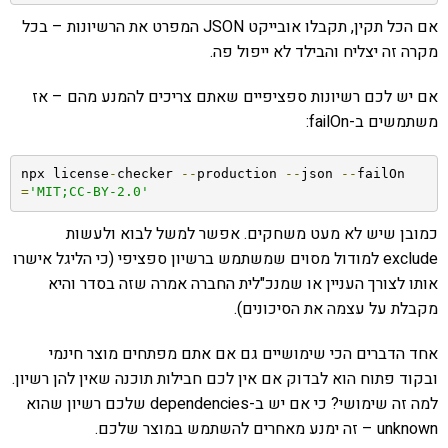
אם הכל תקין, תקבלו אובייקט JSON המפרט את הרשיונות – בכל
מקרה זה יצליח והבילד לא ייפול פה.
אם יש לכם רשיונות ספציפיים שאתם צריכים להמנע מהם – אז
משתמשים ב-failOn:
npx license
-
checker 
--
production 
--
json 
--
failOn
=
'MIT;CC-BY-2.0'
כמובן שיש לא מעט משחקים. אפשר למשל לבוא ולעשות
exclude למודול מסוים שמשתמש ברשיון ספציפי (כי הליגל אישרו
אותו לצורך העניין או שמנכ"לית החברה אמרה שזה בסדר והיא
מקבלת על עצמה את הסיכונים).
אחד הדברים הכי שימושיים גם אם אתם מפתחים מוצר חינמי
ובקוד פתוח הוא לבדוק אם אין לכם חבילות תוכנה שאין להן רשיון.
למה זה שימושי? כי אם יש ב-dependencies שלכם רשיון שהוא
unknown – זה ימנע מאחרים להשתמש במוצר שלכם.