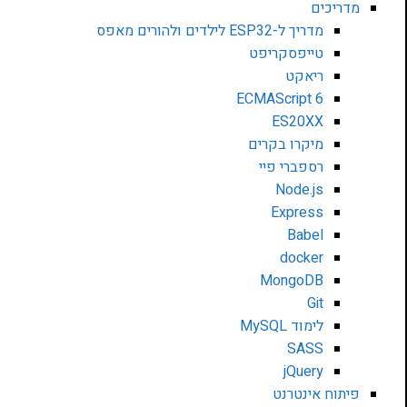
מדריכים
מדריך ל-ESP32 לילדים ולהורים מאפס
טייפסקריפט
ריאקט
ECMAScript 6
ES20XX
מיקרו בקרים
רספברי פיי
Node.js
Express
Babel
docker
MongoDB
Git
לימוד MySQL
SASS
jQuery
פיתוח אינטרנט