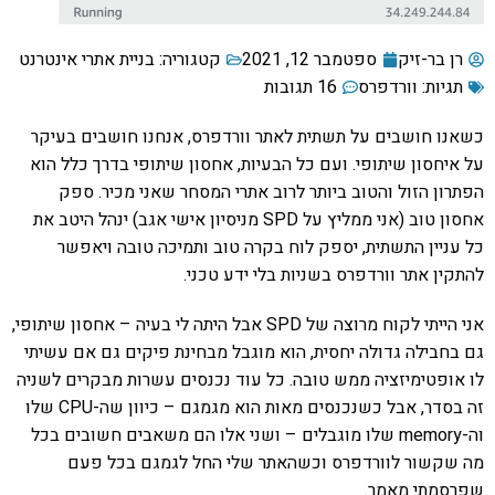
רן בר-זיק
ספטמבר 12, 2021
קטגוריה:
בניית אתרי אינטרנט
תגיות:
וורדפרס
16 תגובות
כשאנו חושבים על תשתית לאתר וורדפרס, אנחנו חושבים בעיקר
על איחסון שיתופי. ועם כל הבעיות, אחסון שיתופי בדרך כלל הוא
הפתרון הזול והטוב ביותר לרוב אתרי המסחר שאני מכיר. ספק
אחסון טוב (אני ממליץ על SPD מניסיון אישי אגב) ינהל היטב את
כל עניין התשתית, יספק לוח בקרה טוב ותמיכה טובה ויאפשר
להתקין אתר וורדפרס בשניות בלי ידע טכני.
אני הייתי לקוח מרוצה של SPD אבל היתה לי בעיה – אחסון שיתופי,
גם בחבילה גדולה יחסית, הוא מוגבל מבחינת פיקים גם אם עשיתי
לו אופטימיזציה ממש טובה. כל עוד נכנסים עשרות מבקרים לשניה
זה בסדר, אבל כשנכנסים מאות הוא מגמגם – כיוון שה-CPU שלו
וה-memory שלו מוגבלים – ושני אלו הם משאבים חשובים בכל
מה שקשור לוורדפרס וכשהאתר שלי החל לגמגם בכל פעם
שפרסמתי מאמר.