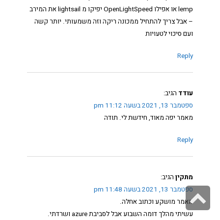
lemp או אפילו OpenLightSpeed יפיקו מ lightsail את המירב
– אבל צריך להתחיל ממכונה ריקה וזה משמעותי. יותר קשה
ועם סיכוי לטעויות
Reply
עודד
הגיב:
ספטמבר 13, 2021 בשעה 11:12 pm
מאמר יפה מאוד, חידשת לי. תודה
Reply
מתקין
הגיב:
גלילה
ספטמבר 13, 2021 בשעה 11:48 pm
מאמר מושקע וכתוב אחלה.
לראש
עשיתי מהלך דומה השבוע אבל לסביבת azure ושרדתי.