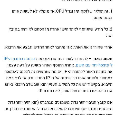
1. זה תהליך שלוקח זמן וגוזל CPU, אז מומלץ לא לעשות אותו
בזמני עומס.
2. כל מידע שיתווסף לאתר הישן אחריו מן הסתם לא יהיה בקובץ
הזה.
אחרי שהורדנו את האתר, אנו נתחבר לאתר החדש ונבצע את הייבוא.
חשוב מאוד –
להתחבר לאתר החדש באמצעות
הכנסת כתובת ה-IP
ל-hosts יחד עם השם
. אחרת התוסף הארור משנה על דעת עצמו
את כתובת האתר לכתובת ה-IP. אז מה שעושים זה להכנס ל-hosts
במחשב ולשנות אותו כך שיפנה אל ה-IP החדש ורק אז לבצע את
הייבוא. בקישור יש את כל המידע. העניין הוא שבשלב הייבוא ב-url
אנו נראה את הכתובת של האתר, לא כתובת IP.
אם קובץ הגיבוי יותר גדול משמונים מגהבייט (הוא יהיה יותר גדול
משמונים מגהבייט) תצטרכו להעלות את הגודל המותר ב-php.ini. זה