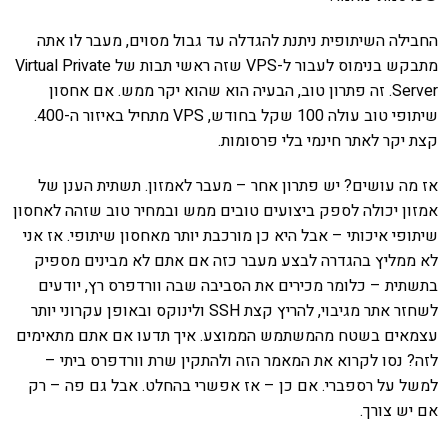
החבילה השיתופית ניתנת להגדלה עד גבול מסוים, מעבר לו אתה
מתבקש בנימוס לעבור ל-VPS שזה ראשי תבות של Virtual Private
Server. זה פתרון טוב, הבעיה הוא שהוא יקר ממש. אם אחסון
שיתופי טוב עולה 100 שקל בחודש, VPS מתחיל באיזור ה-400.
קצת יקר לאתר חינמי בלי פרסומות.
אז מה עושים? יש פתרון אחר – מעבר לאמזון. תשתית הענן של
אמזון יכולה לספק ביצועים טובים ממש ובמחיר טוב שזהה לאחסון
שיתופי איכותי – אבל היא כן מורכבת יותר מאחסון שיתופי. אז אני
לא ממליץ בהגדרה לבצע מעבר כזה אם אתם לא מבינים מספיק
בתשתית – כלומר מכירים את הסביבה שבה וורדפרס רץ, יודעים
לשחזר אתר מגיבוי, להריץ קצת SSH ולינוקס ובאופן עקרוני יותר
עצמאים בשטח מהמשתמש הממוצע. איך תדעו אם אתם מתאימים
לזה? נסו לקרוא את המאמר הזה ולהתקין שרת וורדפרס ביתי –
למשל על רספברי. אם כן – אז אפשרי בהחלט. אבל גם פה – רק
אם יש צורך.