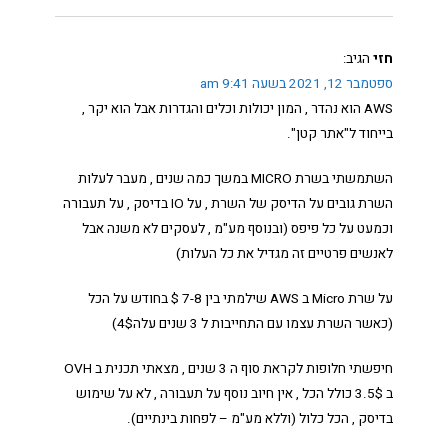
חזי
הגיב:
ספטמבר 12, 2021 בשעה 9:41 am
AWS הוא נהדר , המון יכולות וכלים והגדרות אבל הוא יקר ,
בייחוד ל"אתר קטן".
השתמשתי בשרת MICRO במשך כמה שנים , מעבר לעלות
השרת גובים על הדיסק של השרת , על IO בדיסק , על תעבורה
וכמעט על כל פיפס (ובנוסף מע"מ , לעסקים לא משנה אבל
לאנשים פרטיים זה מגדיל את כל העלות)
על שרת Micro ב AWS שילמתי בין 7-8 $ בחודש על הכל
(כאשר השרת עצמו עם התחייבות ל 3 שנים עלה4$)
חיפשתי חלופות לקראת סוף ה 3 שנים , מצאתי תכנית ב OVH
ב 3.5$ כולל הכל , אין חיוב נוסף על תעבורה , לא על שימוש
בדיסק , הכל כלול (וללא מע"מ – לפחות בינתיים).