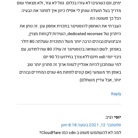
ימים, וגם כשהגיבו לא עזרו בכלום. גוגל לא עזר, ולא מצאתי שום
מדריך בעל תועלת שנתן לי אפילו כיוון איך לפתור את הבעיה
הכל כך פשוטה הזו.
העברתי את האחסון להוסטינגר בתכנית אחסון ענן. זה נותן את
היתרון של dedicated recorses, השירות לקוחות מצוין,
והביצועים גבוהים הרבה יותר משל התוכנית שעלתה 80 דולר
באמזון. לשם השוואה בהוסטינגר זה עולה 80 שח לחודש, עם
גיבוי יומי וssl חינם ללא צורך בחידוש כל 90 יום.
למי שמתכנן להיות אונליין לטווח ארוך זה פתרון יותר טוב
באופן חד משמעי (אם קונים לפחות מ4 שנים המחירים גבוהים
יותר, אבל עדיין משתלם).
Reply
יוסי
הגיב:
ספטמבר 12, 2021 בשעה 8:18 pm
למה לא להשתמש פשוט ב-cdn כמו CloudFlare?