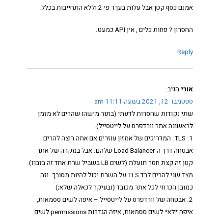
אמנם כסף קטן אבל עלות בעךר פי 2 וללא התחייבות בכלל.
החסרון ? פחות כלים , אין API כמעט.
Reply
אורי
הגיב:
ספטמבר 12, 2021 בשעה 11:11 am
שתי נקודות שחסרות לדעתי (בתור מישהו שהרים לא מזמן
לראשונה אתר וורדפרס על לייטסייל):
1. TLS. המדריכים של אמזון עוזרים אם אתה רוצה להרים
אבטחה דרך ה-Load Balancer שלהם. אבל במקרה של אתר
קטן זה קצת חסר תועלת (לשים LB בשביל שרת אחד זה בזבוז).
מצד שני להרים לבד TLS על השרת יכול להיות מסובך. וזה
כמובן הכרחי לכל אתר מכובד (ובעיקר לכאלה שלא;)
2. אבטחה של וורדפרס על לייטסייל – איפה לשים ססמאות,
איפה *לא* לשים ססמאות, איזה הגדרות permissions לשים