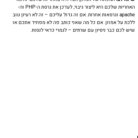
האחריות שלכם היא ליצור גיבוי, לעדכן את גרסת ה-PHP וה-
apache וגרסאות אחרות. אם זה גדול עליכם – זה לא רעיון טוב
ללכת על אמזון. אם כל מה שאני כותב פה לא מפחיד אתכם או
שיש לכם כבר ניסיון עם שרתים – לגמרי כדאי לנסות.
אהבתם את התוכן שלי? נסו את
ספרי הלימוד שלי
פרויקט ספרי לימוד התכנות שלי עם אלפי קוראים
ותמיכה של חברות מובילות נועד לאפשר לכל אחד ואחת
ללמוד תכנות מעשי
לחצו כאן