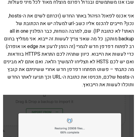
שבו אנו משתמשים ובגדול רפרנס מוצלח מאוד לכל מיני פעולות.
אני אכנס לפאנל הניהול באתר החדש (זכרתם לשים את ה-hosts,
נכון? חייבים להכנס אליו כשב-url למעלה יש את הכתובת של
האתר! לא כתובת IP). שם, למרבה הנוחות, כבר הפלגין all in one
backup מותקן. כל מה שאני צריך לעשות זה ייבוא. אני ממליץ בחום
רב לפתוח דפדפן חדש לגמרי (זה הזמן לרענן את edge או אופרה)
כדי לעשות את הייבוא. כיוון שתהיה לכם התראת HTTPS בוודאות.
ואם יש לכם HSTS לא תצליחו להמשיך הלאה. ואם אתם לא מבינים
מה כתבתי – פשוט תפתחו דפדפן חדש אחרי ששיניתם את קובץ
ה-hosts שלכם, תכניסו את כתובת ה-URL וכך תגיעו לאתר החדש
ותוכלו לעשות את הייבואץ.