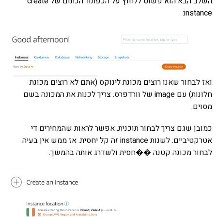
השלב הבא הוא פשוט ללחוץ על הכפתור הכתום של create
instance:
ואז לבחור שאנו רוצים מכונת לינוקס (אתם לא רוצים מכונת
חלונות) עם image של וורדפרס. צריך לכנות את המכונה בשם
מסוים.
כמובן שגם צריך לבחור תוכנית. אפשר לראות שהמחירים די
אטרקטיביים. לשנות instance זה קל יחסית. אז ממש אין בעיה
לבחור מכונה קטנה ��חסית ולשדרג אותה בהמשך.