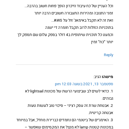
וכל העניין של כח עיבוד וזיכרון הופך פחות חשוב בהרבה…
זמני התגובה ומהירות התעבורה חשובים הרבה יותר
ואת זה לא תקבל באימאג' זול על AWS…
בתוכניות הזולות לרוב תקבל חומרה די ישנה
וכמעט כל תוכנית שיתופית ב4 דולר בספק עלום שם תספק לך
יותר "כח" זמין
Reply
מישהו
הגיב:
ספטמבר 13, 2021 בשעה 12:03 pm
1. כדאי לשים לב שביצועי הרשת של מכונות lightsail לא
גבוהים.
2. אבטחת שרת זה עסק רציני – סיכוי טוב לעשות טעות
אבטחה קריטית.
3. האימג׳ים של ביטנמי הם נחמדים כברירת מחדל, אבל במיוחד
במכונות קטנות lamp לא מנצל את המקסימום שאפשר –