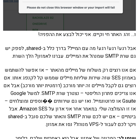
ו… זהו. האתר חי וקיים. אני יכול לבצע את ההפניה!
אבל רגע! רגע! רגע! מה עם המייל? בדרך כלל ב-shared, לספק יש
גם שרת SMTP שמנהל את המיילים. עברנו לאמזון? הלך השרת.
אם אנו רוצים רק משלוח של מיילים מהאתר – אז אפשר להשתמש
באמזון SES שזה שירות שליחת מיילים שממש קל לקנפג אותו. אם
רוצים גם לקבל מיילים זה יותר מורכב (דרמטית יותר מורכב) אבל אם
אנו צריכים פתרון הוליסטי – נצטרך שרת SMTP. למשל Google
Gsuite או פרוטונמייל. ואז יש גם שירותים ��וספים ומוצלחים –
אז זו ההמלצה שלי. במאמר אחר אני אדון על Amazon SES. אבל
בינתיים – אם יש לכם שרת SMTP והאתר שלכם סובל ב-shared
ויקר לכם לעבור ל-VPS מנוהל? נסו את אמזון.
שימו לב:
המכונה של אמזון, אבל היא באחריות שלכם. כלומר