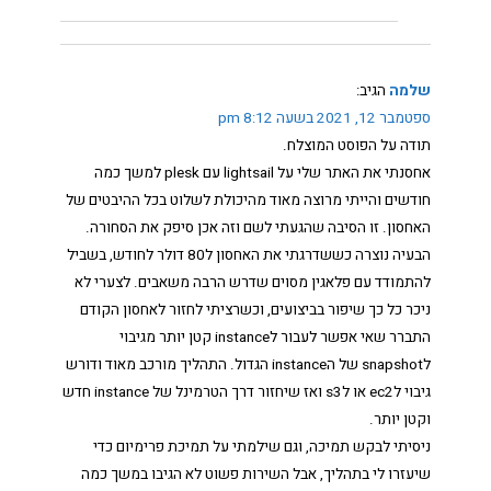
שלמה
הגיב:
ספטמבר 12, 2021 בשעה 8:12 pm
תודה על הפוסט המוצלח.
אחסנתי את האתר שלי על lightsail עם plesk למשך כמה
חודשים והייתי מרוצה מאוד מהיכולת לשלוט בכל ההיבטים של
האחסון. זו הסיבה שהגעתי לשם וזה אכן סיפק את הסחורה.
הבעיה נוצרה כששדרגתי את האחסון ל80 דולר לחודש, בשביל
להתמודד עם פלאגין מסוים שדרש הרבה משאבים. לצערי לא
ניכר כל כך שיפור בביצועים, וכשרציתי לחזור לאחסון הקודם
התברר שאי אפשר לעבור לinstance קטן יותר מגיבוי
לsnapshot של הinstance הגדול. התהליך מורכב מאוד ודורש
גיבוי לec2 או לs3 ואז שיחזור דרך הטרמינל של instance חדש
וקטן יותר.
ניסיתי לבקש תמיכה, וגם שילמתי על תמיכת פרימיום כדי
שיעזרו לי בתהליך, אבל השירות פשוט לא הגיבו במשך כמה