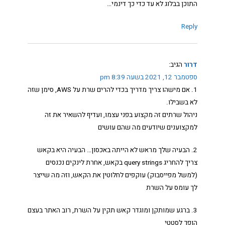
התוכן בבלוג לא עד כדי כך דינמי…
Reply
דרור
הגיב:
ספטמבר 12, 2021 בשעה 8:39 pm
1. אם מישהו צריך מדריך בכדי להרים שרת על AWS, סימן שזה
לא בשבילו.
ניהול שרתים זה מקצוע בפני עצמו, ועדיף להשאיר את זה
למקצוענים שיודעים מה שהם עושים
2. הבעיה שלך מראש לא הייתה באכסון… הבעיה היא בקאש
צריך להחריג query strings בקאש, אחרת לינקים נכנסים
(למשל מפייסבוק) עוקפים לחלוטין את הקאש, וזה מה שייצר
לך עומס על השרת
3. ברגע שמותקן ומוגדר קאש תקין על השרת, רוב האתר בעצם
הופך לסטטי