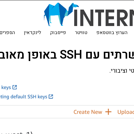
הערוץ בווטסאפ
טוויטר
פייסבוק
לינקדאין
הספרים 
S באופן מאובטח
וציבורי.