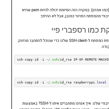
לעתים אתם מקבלים מפתח פרטי בלבד מספק כלשהו (כמו אמזון). במקרה הזה הסיומת יכולה להיות pem שהיא
בורי מהמפתח הפרטי כמובן, אבל לא ההיפך.
אחרי שיש לנו את המפתח הציבורי והפרטי, אין קל מהוספת המפתח ל-SSH client שלנו כדי שנוכל להתחבר מרחוק.
ודה:
ssh
-
copy
-
id 
-
i 
~
/.ssh/
id_rsa IP
-
OF
-
REMOTE
-
MACHI
ssh
-
copy
-
id 
-
i 
~
/.ssh/
id_rsa raspberrypi
.
local
אז יש לנו מכונה מרוחקת שמוכנה לקבל את המפתח הציבורי שלנו. איך אנחנו מתחברים איתו ל-SSH? באמצעות