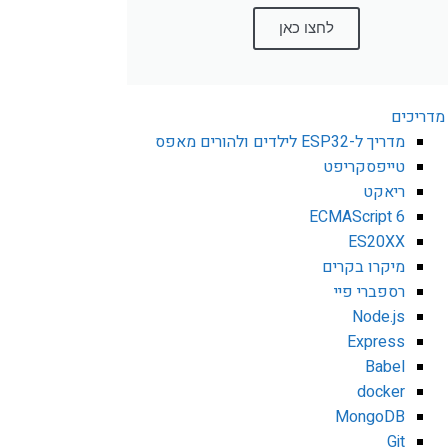
לחצו כאן
מדריכים
מדריך ל-ESP32 לילדים ולהורים מאפס
טייפסקריפט
ריאקט
ECMAScript 6
ES20XX
מיקרו בקרים
רספברי פיי
Node.js
Express
Babel
docker
MongoDB
Git