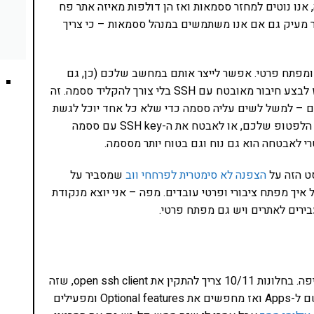
מו שבדרך כלל קורה, אנו נוטים למחזר ססמאות ואז הן דולפות מאיזה אתר פח
ר מעיק גם אם אנו משתמשים במנהל ססמאות – כי צריך
 ומפתח פרטי. אפשר לייצר אותם במחשב שלכם (כן, גם
חלונות), לשגר את המפתח הציבורי לכל מכונה שהיא ואז לבצע חיבור מאובטח עם SSH בלי צורך להקליד ססמה. זה
 – למשל לשים עליה ססמה כדי שלא כל אחד יוכל לגשת
ללפטופ שלכם ולהתחבר לכל שרת גם אם הוא גונב את הלפטופ שלכם, או לאבטח את ה-SSH key עם ססמה
י לאבטחה הוא גם נוח וגם בטוח יותר מססמה.
סט הזה על
הצפנה לא סימטרית לפרחחי ווב
שמסביר על
 איך מפתח ציבורי ופרטי עובדים. מפה – אני יוצא מנקודת
ירים לאתרים ויש גם מפתח פרטי.
בחלונות, כרגיל, הכל טיפה יותר מסובך אבל בדגש על טיפה. בחלונות 10/11 צריך להתקין את open ssh client, שזה
נעשה דרך ההגדרות של חלונות. נכנסים ל-settings, משם ל-Apps ואז מחפשים את Optional features ומפעילים