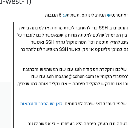
 אינטרנט
תגיות:
לינוקס
,
תשתית
6 תגובות
חיבור עם SSH הוא דבר שמוכר למפתחים – בין אם משתמשים ב-SSH כדי להתחבר לשרת מרוחק או למכונה ביתית
יבור מאובטח ומוצפן בין הטרמינל שלכם למכונה מרוחק שמאפשר לכם לעבוד על
הטרמינל המרוחק כאילו זה הטרמינל שלכם. לגשת לקבצים, להריץ תוכנות וכו'. הפרוטוקול נקרא SSH ואפשר
להתחבר לשרתים מרחוק עם SSH גם ממחשב חלונות וגם כמובן מלינוקס או מק. כאשר SSH מאפשר לנו להתחבר
החיבור אל השרת השני נעשה באמצעות כניסה לטרמינל שלכם והקלדת הפקודה ssh עם שם המשתמש והכתובת
של השרת המרוחק. למשל: ssh pi@raspberrypi.local לרספברי מקומי או ssh moshe@cohen.com עם שם
cohen. בד"כ זה השלב שבו אנו נתבקש להקליד סיסמה – אם נקליד אותה כמו שצריך,
 שלפי דעתי כדאי שיהיה למפתחים.
כאן יש הסבר ודוגמאות
בטחה וגם מעיק. סיסמה היא בעייתית – כי אפשר לגנוב