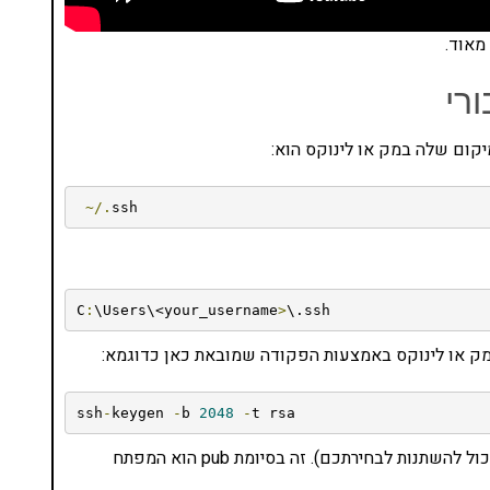
רי
~/.
ssh
C
:
\Users\<your_username
>
\.ssh
 במק או לינוקס באמצעות הפקודה שמובאת כאן כדוגמא:
ssh
-
keygen 
-
b 
2048
-
t rsa
הפקודה תיצור קובץ בשם id_rsa.pub ו-id_rsa (השם יכול להשתנות לבחירתכם). זה בסיומת pub הוא המפתח