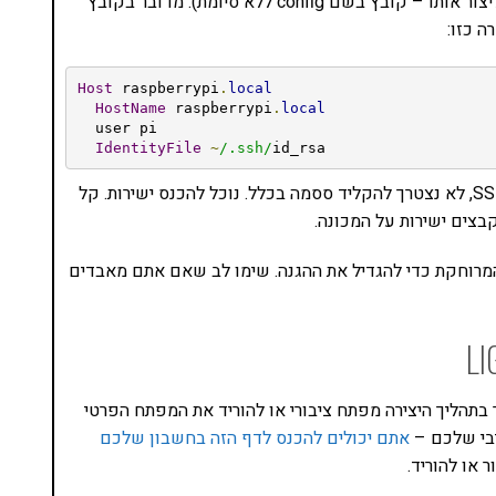
קובץ config שנמצא בתיקית ה-ssh (בחלונות תצטרכו ליצור אותו – קובץ בשם config ללא סיומת). מדובר בקובץ
Host
raspberrypi
.
local
HostName
raspberrypi
.
local
  user pi

IdentityFile
~
/.ssh/
id_rsa
ו… זהו. נשמור ומעכשיו, כשנתחבר אל ההוסט שלנו ב-SSH, לא נצטרך להקליד ססמה בכלל. נוכל להכנס ישירות. קל
בצים ישירות על המכונה.
מנוע חיבור עם סיסמה ל-SSH במכונה המרוחקת כדי להגדיל את ההגנה. שימו לב שאם אתם מאבדים
lightsai, אנו יכולים להגדיר בתהליך היצירה מפתח ציבורי או להוריד את המפתח הפרטי
יבי שלכם –
אתם יכולים להכנס לדף הזה בחשבון שלכם
 או להוריד.