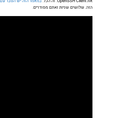
את OpenSSH Client. זה הכל.
במאמר הזה יש הסבר עם 
הזה. שלושים שניות ואתם מסודרים.