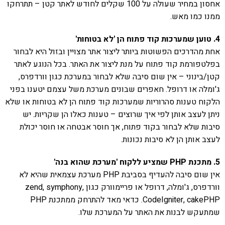
אחסון במחיר שעולה על 100 שקלים לחודש לאתר קטן – תתרחקו
ממנו כמו מאש.
4. טוען שמערכות קוד פתוח הן 'לא בטוחות'
אחת מהדרכים הפשוטות ביותר ליצור אתר מצויין ובזול היא לבחור
בפלטפורמת קוד פתוח על מנת ליצור את האתר. בכל הנוגע לאתר
קטן/בינוני – אין שום סיבה שלא לבחור במערכת כגון וורדפרס,
ג'ומלה או דרופל. חאפרים שבונים מערכת משל עצמם יטענו בפני
הלקוח טענות סהרוריות שמערכות קוד פתוח הן לא בטוחות או שלא
ניתן לעצב אותן לפי איך שרוצים – טענות כאלו הן שקריות. יש
סיבות שלא לבחור בקוד פתוח, אך חוסר אבטחה או חוסר יכולת
לעצב אותן הן לא סיבות נכונות.
5. מתכנת PHP שמציע ללקוח 'מערכת שהוא בנה'
אין שום סיבה להעדיף בסביבת PHP מערכת עצמאית שהיא לא
וורדפרס, ג'ומלה, דרופל או פריימוורק כגון zend, symphony,
CodeIgniter, cakePHP. כדאי מאד להתרחק ממתכנת PHP
שמתעקש לבנות את האתר על המערכת שלו.