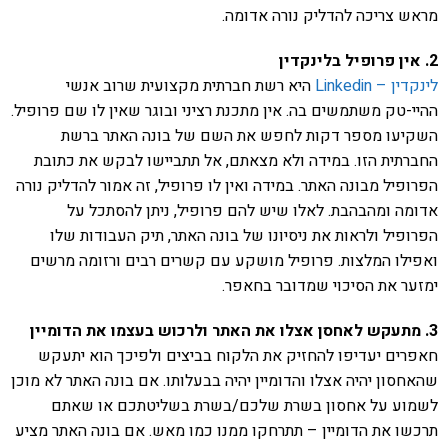
מראש צריכה להדליק נורה אדומה.
2. אין פרופיל בלינקדין
לינקדין – Linkedin
היא רשת חברתית מקצועית שרוב אנשי
ההיי-טק משתמשים בה. אין מתכנת רציני ובוגר שאין לו שם פרופיל.
השקיעו מספר דקות לחפש את השם של בונה האתר ברשת
החברתית הזו. במידה ולא מצאתם, אל תתביישו לבקש את כתובת
הפרופיל מבונה האתר. במידה ואין לו פרופיל, זה אמור להדליק נורה
אדומה ומהבהבת. לאלו שיש להם פרופיל, ניתן להסתכל על
הפרופיל ולראות את ניסיונו של בונה האתר, תיק העבודות שלו
ואפילו המלצות. פרופיל מושקע עם קשרים רבים ורזומה מרשים
ימזער את הסיכוי שמדובר בחאפר.
3. מתעקש לאחסן אצלו את האתר ולרכוש בעצמו את הדומיין
חאפרים יעדיפו להחזיק את הלקוח בביצים ולפיכך הוא יתעקש
שהאחסון יהיה אצלו והדומיין יהיה בבעלותו. אם בונה האתר לא מוכן
לשמוע על אחסון בשרת שלכם/בשרת בשליטתכם או שאתם
תרכשו את הדומיין – תתרחקו ממנו כמו מאש. אם בונה האתר מציע