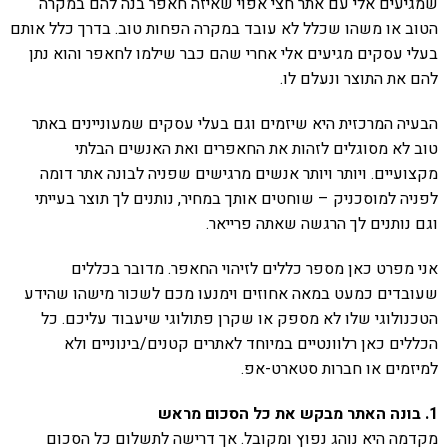
שמגיעים אלי עם אתר חצי אפוי שאיזה חאפר בנה להם במקרה
הטוב או משהו שכלל לא עובד במקרה הפחות טוב. בדרך כלל אותם
בעלי עסקים מגיעים אלי אחרי שהם כבר שילמו לחאפר והוא נתן
להם את התוצר ונעלם לו.
הבעיה המרכזית היא שיזמים וגם בעלי עסקים שמעוניינים באתר
טוב לא מסוגלים לזהות את החאפרים ואת האנשים הבלתי
מקצועיים. ויותר ויותר אנשים מרגישים שפניה לבונה אתר דומה
לפניה למוסכניק – שוחטים אותך במחיר, נותנים לך תוצר בעייתי
וגם נותנים לך הרגשה שאתה פרייאר.
אני מפרט כאן מספר כללים לזיהוי החאפר. מדובר בכללים
שעובדים כמעט במאה אחוזים וימנעו מכם לשכור מישהו שהידע
הטכנולוגי שלו לא מספק או שקרן פתולוגי שיעבוד עליכם. כל
הכללים כאן רלוונטיים במיוחד לאתרים קטנים/בינוניים ולא
למיזמים או חברות סטארט-אפ.
1. בונה האתר מבקש את כל הסכום מראש
מקדמה היא נוהג נפוץ ומקובל. אך דרישה לתשלום כל הסכום