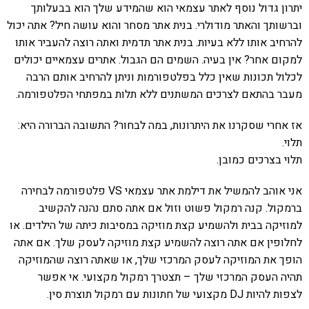
יתרון גדול נוסף לאתר עצמאי הוא שהמידע שלך הוא בבעלותך
וברשותך והאתר מודולרי. בנית אתר מסחר והוא עושה חיל? אתה יכול
להרחיב אותו ללא בעיות. בנית אתר תדמית ואתה רוצה להעביר אותו
למקום אחר? אין בעיה. השמים הם הגבול. אתרים עצמאיים יכולים
לכלול תכונות שאין כלל בפלטפורמות וניתן להרחיב אותם הרבה
מעבר בהתאם לצרכים המשתנים ללא תלות במפתחי הפלטפורמה.
אז אחרי שסקרנו את היתרונות, במה לבחור? התשובה הברורה היא:
תלוי.
תלוי בצרכים כמובן.
אני אוהב להמשיל את דילמת אתר עצמאי VS פלטפורמה לבחירה
ברמקול. קנה רמקול פשוט וזול אם אתה סתם נהנה להקשיב
למוזיקה בבית ולהשמיע קצת מוזיקה במסיבות כיתה של הילדים. או
לחלופין אם אתה רוצה להשמיע קצת מוזיקה לעסק שלך. אם אתה
הופך את המוזיקה לעסק המרכזי שלך, או שאתה רוצה שהמוזיקה
תהיה העסק המרכזי שלך – תצטרך רמקול מקצועי. אי אפשר
לצפות להיות DJ מקצועי של חתונות עם רמקול תוצרת סין.