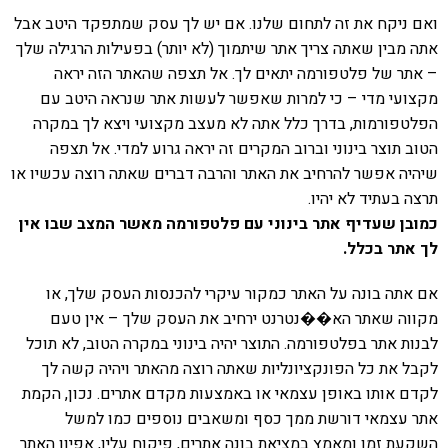
ואם ניקח את זה לתחום שלנו. אם יש לך עסק שמתפקד היטב אבל
אתה מבין שאתה צריך אתר שיתמוך (לא יותר) בפעילות הרגילה שלך
– אתר של פלטפורמה יתאים לך. אל תצפה שהאתר הזה יראה
מקצועי מדי – כי למרות שאפשר לעשות אתר שנראה היטב עם
הפלטפורמות, בדרך כלל אתה לא מעצב מקצועי ויצא לך במקרה
הטוב תוצר בינוני וברוב המקרים זה יראה גרוע למדי. אל תצפה
שיהיה אפשר להרחיב את האתר והרבה דברים שאתה רוצה עכשיו או
תרצה בעתיד לא יהיו.
כמובן שעדיף אתר בינוני עם פלטפורמה מאשר המצב שבו אין
לך אתר בכלל.
אם אתה בונה על האתר כמקור עיקרי להכנסות העסק שלך, או
מקווה שאתר הא��נטרנט ירחיב את העסק שלך – אין טעם
לבנות אתר בפלטפורמה. התוצר יהיה בינוני במקרה הטוב, לא תוכל
לקבל את כל הפונקציונליות שאתה רוצה מהאתר ויהיה קשה לך
לקדם אותו באופן עצמאי או באמצעות מקדם אתרים. נכון, הקמת
אתר עצמאי דורשת ממך כסף ומשאבים נוספים כמו למשל
השקעת זמן ומאמץ במציאת בונה אתרים, פיקוח עליו, אפיון האתר