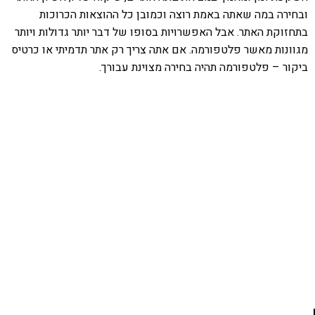
ובחירה במה שאתה באמת רוצה וכמובן כל ההוצאות הכרוכות
בתחזוקת האתר. אבל האפשרויות בסופו של דבר יותר גדולות ויותר
מגוונות מאשר פלטפורמה. אם אתה צריך רק אתר תדמיתי או כרטיס
ביקור – פלטפורמה תהיה בחירה מצוינת עבורך.
אהבתם את התוכן שלי? נסו את
ספרי הלימוד שלי
פרויקט ספרי לימוד התכנות שלי עם אלפי קוראים
ותמיכה של חברות מובילות נועד לאפשר לכל אחד ואחת
ללמוד תכנות מעשי
לחצו כאן