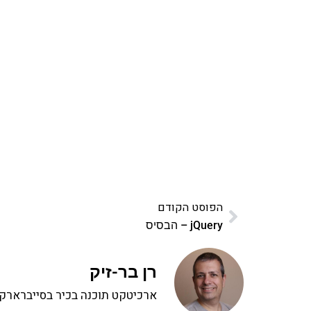
אהבתם את התוכן שלי? 
פרויקט ספרי לימוד התכנות שלי עם אלפי קורא
ואחת ללמו
לח
הפוסט הקודם
jQuery – הבסיס
רן בר-זיק
ארכיטקט תוכנה בכיר בסייברארק, 