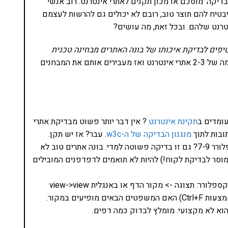
בדיקה' מוסכם או מכון תקנים לאתרי אינטרנט. רוב אנשי
טיח להם תוצר טוב, רובם לא יכולים גם להרשות לעצמם
נטרנט שלהם. ובכל זאת, מה עושים?
טיפים לבדיקת איכותו של בונה האתרים מבחינה טכנית
ראשית מבקשים מבונה האתרים רשימה של 2-3 אתרי אינטרנט ואז מעבירים אותם את המבחנים
ומדים ב
תקינת אינטרנט
? אין דבר יותר פשוט מבדיקת אתרי
ובות לתוך
מנגנון הבדיקה של ה-w3c
. עבר? אז יש תקן.
האם האתר נראה היטב בפיירפוקס, כרום ובאקספלורר 7-9? גם זו בדיקה פשוטה למדי. בונה אתרים טוב לא
 מוסר לבדיקת לקוח!) להיות לא תואמים לדפדפנים המובילים
בדיקת קוד המקור. בחרו מתוך דפדפן אינטרנט אקספלורר: תצוגה -> מקור הדף או באנגלית view->view
source. לפניכם מופיע קוד ה-HTML. חפשו (באמצעות Ctrl+F) האם המשפטים הבאים מופיעים במקור.
וא לא מקצועי. מומלץ לבדוק כמה דפים.