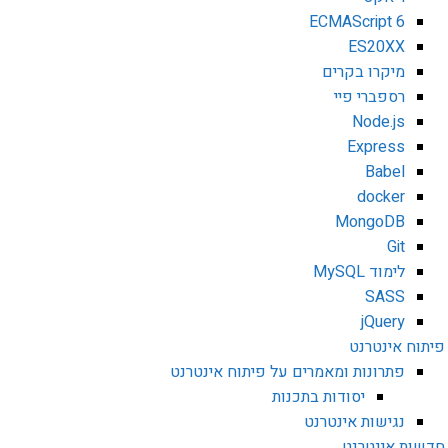
ECMAScript 6
ES20XX
מיקרו בקרים
רספברי פיי
Node.js
Express
Babel
docker
MongoDB
Git
לימוד MySQL
SASS
jQuery
פיתוח אינטרנט
פתרונות ומאמרים על פיתוח אינטרנט
יסודות בתכנות
נגישות אינטרנט
חדשות אינטרנט