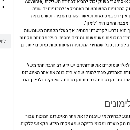
היא תיאוריה כלכלית המסבירה כיצד מידע א-סימטרי בשוק יכול להביא לבחירה השלילית (Adverse
וי בשוק המכוניות המשומשות האמריקאי למכוניות יד שניה
אין ידע במכונאות וכאשר האדם הסביר רוכש מכונית
צבה והאם היא "לימון".
 הוא נדרש לקריטריון המחיר, אך בעלי מכוניות משומשות
ירי המכוניות משומשות נמוכים יחסית. בעלי מכוניות תקינות
 לפיכך, ככל שמחירי המכוניות המשומשות נמוכים יותר, כן
לאלו שמוכרים את שירותיהם יש ידע רב הרבה יותר משל
ית האתרים, סביר להניח שהוא היה בונה את אתר האינטרנט
תר טוב הן מבחינה טכנית והן מבחינה שיווקית. ולפיכך הם
ימונים
גע לבחירת מי שיבנה לו את אתר האינטרנט המנצח עבור
 מקצועיים ומכוני בדיקה שמעניקים מידע מקצועי ללקוח,