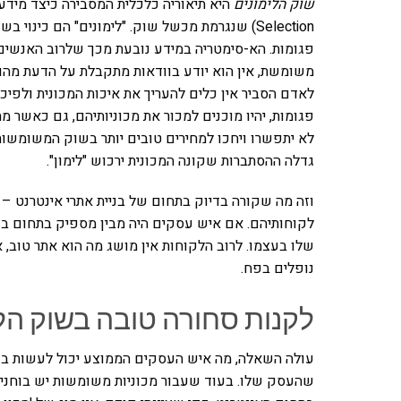
שוק הלימונים
Selection) שנגרמת מכשל שוק. "לימונים" הם כינ
פגומות. הא-סימטריה במידע נובעת מכך שלרוב האנשים 
משומשת, אין הוא יודע בוודאות מתקבלת על הדעת מהו מ
לאדם הסביר אין כלים להעריך את איכות המכונית ולפיכך
פגומות, יהיו מוכנים למכור את מכוניותיהם, גם כאשר מח
לא יתפשרו ויחכו למחירים טובים יותר בשוק המשומשות.
גדלה ההסתברות שקונה המכונית ירכוש "לימון".
וזה מה שקורה בדיוק בתחום של בניית אתרי אינטרנט – 
לקוחותיהם. אם איש עסקים היה מבין מספיק בתחום בני
שלו בעצמו. לרוב הלקוחות אין מושג מה הוא אתר טוב, א
נופלים בפח.
לקנות סחורה טובה בשוק הל
עולה השאלה, מה איש העסקים הממוצע יכול לעשות בנו
שהעסק שלו. בעוד שעבור מכוניות משומשות יש בוחנים