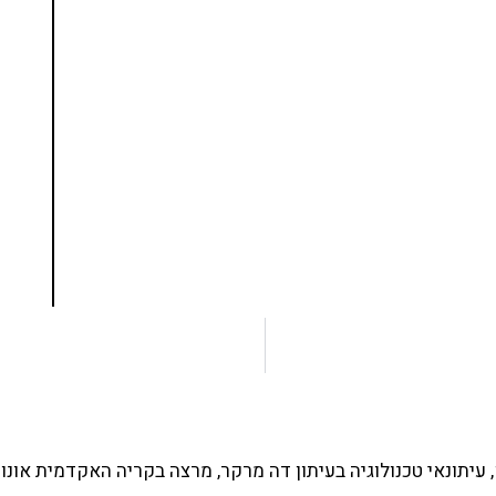
נסו את ספרי הלימוד שלי
ים ותמיכה של חברות מובילות נועד לאפשר לכל אחד
ד תכנות מעשי
צו כאן
עיתונאי טכנולוגיה בעיתון דה מרקר, מרצה בקריה האקדמית אונו 