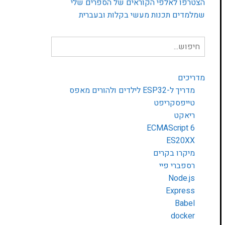
הצטרפו לאלפי הקוראים של הספרים שלי
שמלמדים תכנות מעשי בקלות ובעברית
חיפוש
עבור:
מדריכים
מדריך ל-ESP32 לילדים ולהורים מאפס
טייפסקריפט
ריאקט
ECMAScript 6
ES20XX
מיקרו בקרים
רספברי פיי
Node.js
Express
Babel
docker