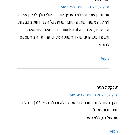
מרץ 7, 2021 בשעה 3:53 pm
אני מבין שפרונט לא מעניין אותך… אולי תלך לכיוון של ה
ml ? זה משהו שחזק היום, יש את כל העניין של מטבעות
וקריפטו , יש הרבה backend – הכי חשוב שתעשה
ותלמד משהו שיש לך תשוקה אליו…אחרת זה מתפספס
לדעתי
Reply
יענקלה
הגיב:
מרץ 7, 2021 בשעה 9:37 pm
ובכן, השתלבתי בחברת הייטק גדולה וגדלה בגיל 62 (ובמילים:
שישים ושתיים).
סוג של נס, ללא ספק
Reply