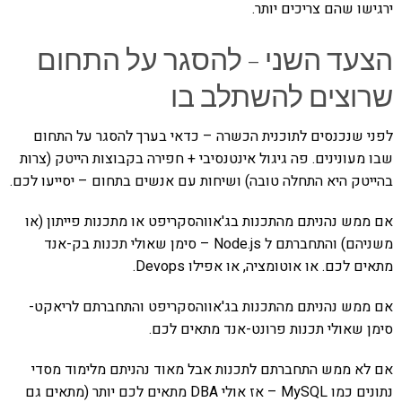
ירגישו שהם צריכים יותר.
הצעד השני – להסגר על התחום
שרוצים להשתלב בו
לפני שנכנסים לתוכנית הכשרה – כדאי בערך להסגר על התחום
שבו מעונינים. פה גיגול אינטנסיבי + חפירה בקבוצות הייטק (צרות
בהייטק היא התחלה טובה) ושיחות עם אנשים בתחום – יסייעו לכם.
אם ממש נהניתם מהתכנות בג'אווהסקריפט או מתכנות פייתון (או
משניהם) והתחברתם ל Node.js – סימן שאולי תכנות בק-אנד
מתאים לכם. או אוטומציה, או אפילו Devops.
אם ממש נהניתם מהתכנות בג'אווהסקריפט והתחברתם לריאקט-
סימן שאולי תכנות פרונט-אנד מתאים לכם.
אם לא ממש התחברתם לתכנות אבל מאוד נהניתם מלימוד מסדי
נתונים כמו MySQL – אז אולי DBA מתאים לכם יותר (מתאים גם