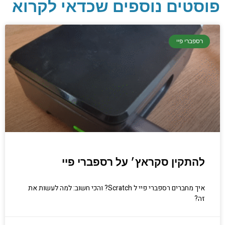
פוסטים נוספים שכדאי לקרוא
יסודות בתכנות
קריפטוגרפיה, ביצועים, אבטחת מידע ומידע
רספברי פיי
יסודי וחשוב שגם מתכנתים מנוסים לא תמיד
יודעים.
הכנסו עכשיו
להתקין סקראץ׳ על רספברי פיי
איך מחברים רספברי פיי ל Scratch? והכי חשוב: למה לעשות את
זה?