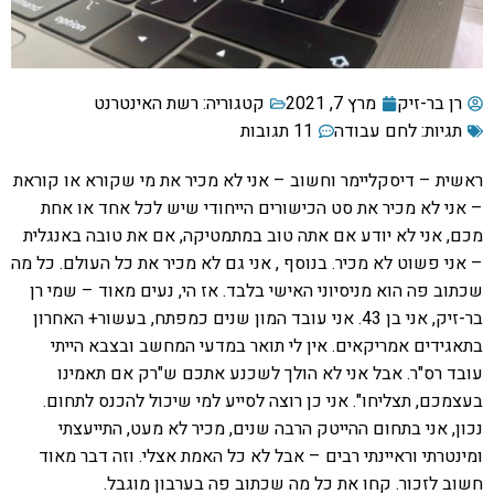
רן בר-זיק
מרץ 7, 2021
קטגוריה:
רשת האינטרנט
תגיות:
לחם עבודה
11 תגובות
ראשית – דיסקליימר וחשוב – אני לא מכיר את מי שקורא או קוראת
– אני לא מכיר את סט הכישורים הייחודי שיש לכל אחד או אחת
מכם, אני לא יודע אם אתה טוב במתמטיקה, אם את טובה באנגלית
– אני פשוט לא מכיר. בנוסף , אני גם לא מכיר את כל העולם. כל מה
שכתוב פה הוא מניסיוני האישי בלבד. אז הי, נעים מאוד – שמי רן
בר-זיק, אני בן 43. אני עובד המון שנים כמפתח, בעשור+ האחרון
בתאגידים אמריקאים. אין לי תואר במדעי המחשב ובצבא הייתי
עובד רס"ר. אבל אני לא הולך לשכנע אתכם ש"רק אם תאמינו
בעצמכם, תצליחו". אני כן רוצה לסייע למי שיכול להכנס לתחום.
נכון, אני בתחום ההייטק הרבה שנים, מכיר לא מעט, התייעצתי
ומינטרתי וראיינתי רבים – אבל לא כל האמת אצלי. וזה דבר מאוד
חשוב לזכור. קחו את כל מה שכתוב פה בערבון מוגבל.