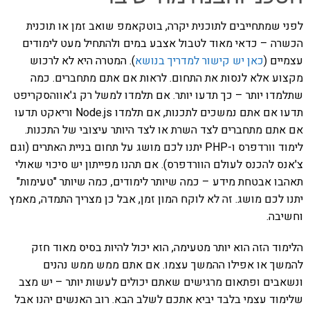
לפני שמתחייבים לתוכנית יקרה, בוטקאמפ שואב זמן או תוכנית
הכשרה – כדאי מאוד לטבול אצבע במים ולהתחיל מעט לימודים
עצמיים (
כאן יש קישור למדריך בנושא
). המטרה היא לא לרכוש
מקצוע אלא לנסות את התחום. לראות אם אתם מתחברים. כמה
שתלמדו יותר – כך תדעו יותר. אם תלמדו למשל רק ג'אווהסקריפט
תדעו אם אתם נמשכים לתכנות, אם תלמדו Node.js וריאקט תדעו
אם אתם מתחברים לצד השרת או לצד היותר עיצובי של התכנות.
לימוד וורדפרס ו-PHP יתנו לכם מושג על תחום בניית האתרים (וגם
צ'אנס להכנס לעולם הוורדפרס). אם תהנו מפייתון יש סיכוי שאולי
תאהבו אבטחת מידע – כמה שיותר לימודים, כמה שיותר "טעימות"
יתנו לכם מושג. זה לא לוקח המון זמן, אבל כן מצריך התמדה, מאמץ
וחשיבה.
הלימוד הזה הוא יותר מטעימה, הוא יכול להיות בסיס מאוד חזק
להמשך או אפילו ההמשך עצמו. אם אתם ממש ממש נהנים
ונשאבים ופתאום מרגישים שאתם יכולים לעשות יותר – יש מצב
שלימוד עצמי בלבד יביא אתכם לשלב הבא. רוב האנשים יהנו אבל