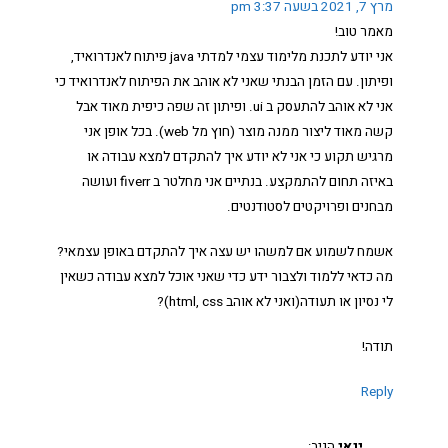
מרץ 7, 2021 בשעה 3:37 pm
מאמר טוב!
אני יודע לתכנת מלימוד עצמי למדתי java פיתוח לאנדרואיד,
ופיתון. עם הזמן הבנתי שאני לא אוהב את הפיתוח לאנדרואיד כי
אני לא אוהב להתעסק ב ui. ופיתון זה שפה כיפית מאוד אבל
קשה מאוד ליצור ממנה מוצר (חוץ מל web). בכל אופן אני
מרגיש תקוע כי אני לא יודע איך להתקדם למצא עבודה או
באיזה תחום להתמקצע. בנתיים אני מחלטר ב fiverr ועושה
מבחנים ופרויקטים לסטודנטים.
אשמח לשמוע אם למשהו יש עצה איך להתקדם באופן עצמאי?
מה כדאי ללמוד ולצבור ידע כדי שאני אוכל למצא עבודה כשאין
לי נסיון או תעודה(ואני לא אוהב html, css)?
תודה!
Reply
ינאי
הגיב: