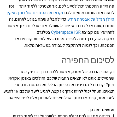
פה הידע התכנותי יכול לסייע לכם, אך תצטרכו ללמוד יותר – נסו
לראות אם התחום מתאים לכם
וקראו את הספרים של רומן זאיקין
ואילן מנדל על אבטחת מידע
כדי לקבל טעימה בנוגע לתחום. זה
תחום קשוח אבל גם בו אפשר להשתלב אם יש לכם רצון. אפשר
להתייעץ עם קבוצת
Cyberspace ISR
בטלגרם.
במקרה הזה, דרך טובה להשיג עבודה היא לעשות קורסים או
הסמכות. וכך לנסות ולהתקבל לעבודה במשראה מלאה.
לסיכום החפירה
רק אחרי הגדרה של מטרה, אפשר ללכת בדרך. בדיוק כמו
שמטיילים. אתם לא יוצאים מהבית שלכם והולכים באופן אקראי,
נכון? קודם כל מגדירים את הכיוון הכללי ואת המטרה ורק אז
יוצאים. הטיול יכול להיות ארוך או קצר, להגיע ליעד שלכם או להגיע
ליעד אחר, קרוב או רחוק. אבל חייבים להתכונן אליו לפני היציאה.
ועושים זאת כך:
1. בדיקה אם יש לכם יכולת טכנית כלשהי על ידי לימוד תכנות