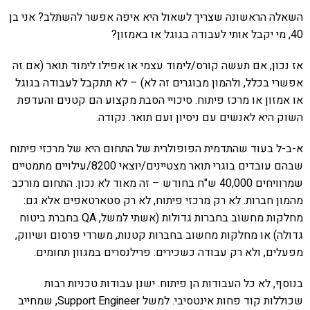
השאלה הראשונה שצריך לשאול היא איפה אפשר להשתלב? אני בן
40, מי יקבל אותי לעבודה בגוגל או באמזון?
אז נכון, אם תעשה קורס/לימוד עצמי או אפילו לימוד תואר (אם זה
אפשרי בכלל, ולהמון מבוגרים זה לא) – לא תתקבל לעבודה בגוגל
או אמזון או מרכז פיתוח. סיכויי הסבת מקצוע הם קטנים והעדפת
השוק היא לאנשים עם ניסיון ועם תואר. נקודה.
א-ב-ל בעוד שהתדמית הפופולרית של התחום היא של מרכזי פיתוח
שבהם עובדים בוגרי תואר מצטיינים/יוצאי 8200/עילויים מתמטיים
שמרוויחים 40,000 ש"ח בחודש – זה מאוד לא נכון. התחום מורכב
מהמון חברות. לא רק מרכזי פיתוח, לא רק סטארטאפים אלא גם:
מחלקות מחשוב בחברות גדולות (אשתי למשל, QA בחברת ביטוח
גדולה) או מחלקות מחשוב בחברות קטנות, משרדי פרסום ושיווק,
מפעלים, ולא רק עבודה כשכירים: פרילנסרים במגוון תחומים.
בנוסף, לא כל העבודות הן פיתוח. ישנן עבודות טכניות רבות
שכוללות קוד פחות אינטסיבי. למשל Support Engineer, שמחייב