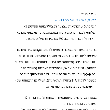
שרית
הגיב:
מרץ 9, 2021 בשעה 11:55 am
הנני בת 40, הנדסאית שבצער רב בגלל בועת ההייטק לא
הצלחתי לעבוד ולרכוש ניסיון במקצוע. בנוסף מקצועי מהצבא
הוא ניהול רשתות מחשב PC עם שירות מילואים קצר.
בנוסף בהכשרותי מעצבת גראפית לדפוס, מקצוע שיודעים גם
לאפשר לימודים אך בפועל מי שאין לו משפחה בתחום מדובר
בעוד תעודה יפה (מיישמת את הידע בפוסטים שונים עם עיבודי
תמונות), ובעלת תואר B/A בתולדות האמנות (בשביל הלב
ובמ��ך שמעתי על מקרה שמי שכבר עבד בתוך מערכת
מנשלח ללמוד B.A בתולדות האמנות). יש לי גם התמחות של4
חודשים במפעל בתחום מערכות מידע.
בצער הגעתי למקום שמבטיח התמחות ולימוד בצורה X
כשבפועל הבטחות לחוד.