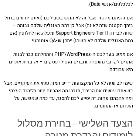
לכלכלנים/אנשי Data).
אם נהניתם מהקוד אבל זה לא ממש בשבילכם (ואתם יודעים ברחל
ביתך הקטנה שזה לא זה) אבל כן רמת האנגלית שלכם גבוהה –
שווה לבדוק Support Engineers Tier II ומעלה. או לחלופין (אם
רמת האנגלית שלכם לא משהו) ייתכן ש-QA אוטומטי.
אם ממש בער לכם ה-PHP\WordPress והתחלתם כבר לבנות
אתרים לקרובי משפחה וחברים ואפילו עסקים – אז בניית אתרים
היא עבורכם.
שימו לב שזה לא כל המקצועות – יש המון, נתתי את העיקריים. אבל
כשאתם עושים את הבירור, תזכרו מה אהבתם יותר בלימוד העצמי
ומה אהבתם פחות. זה יסייע לכם להסגר, עד כמה שאפשר, על
התחום או התחומים.
הצעד השלישי – בחירת מסלול
לימודים והגדרת מטרה