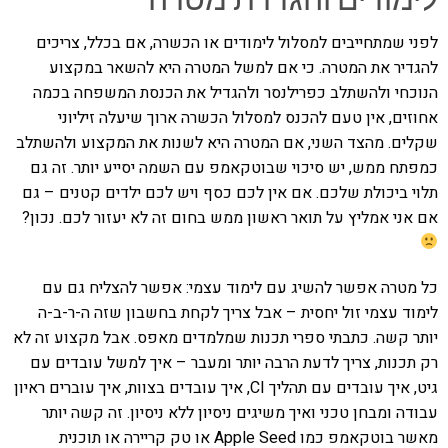
לפני שמתחייבים למסלול לימודים או הכשרה, אם בכלל, צריכים
להגדיר את המטרה. כי אם למשל המטרה היא להשאר במקצוע
הנוכחי ולהשתלב כפרילנסר ולהגדיל את הכנסת המשפחה בכמה
אחוזים, אין טעם להכנס למסלול הכשרה ארוך שיעלה זיליוני
שקלים. מהצד השני, אם המטרה היא לשנות את המקצוע ולהשתלב
כמפתח ממש, יש סיכוי שבוטקאמפ עם השמה יסייע יותר. זה גם
תלוי ביכולת שלכם. אם אין לכם כסף ויש לכם ילדים קטנים – גם
אם אני אמליץ על תואר ראשון ממש בחום זה לא יעזור לכם. נכון?
כל מטרה אפשר להשיג עם לימוד עצמי: אפשר להצליח גם עם
לימוד עצמי זול יחסית – אבל צריך לקחת בחשבון שזה ה-ר-ב-ה
יותר קשה. כתבתי ספרי תכנות שמלמדים מאפס. אבל מקצוע זה לא
רק תכנות, צריך לדעת הרבה יותר ומעבר – איך למשל עובדים עם
גיט, איך עובדים עם תהליך CI, איך עובדים בצוות, איך עוברים ראיון
עבודה ומבחן טכני ואיך משיגים ניסיון ללא ניסיון. זה קשה יותר
מאשר בוטקאמפ כמו Apple Seed או טק קריירה או תוכנית