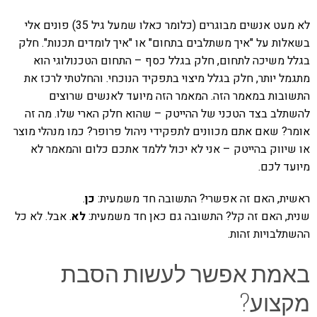
לא מעט אנשים מבוגרים (כלומר כאלו שמעל גיל 35) פונים אלי
בשאלות על "איך משתלבים בתחום" או "איך לומדים תכנות". חלק
בגלל משיכה לתחום, חלק בגלל כסף – התחום הטכנולוגי הוא
מתגמל יותר, חלק בגלל מיצוי בתפקיד הנוכחי. והחלטתי לרכז את
התשובות במאמר הזה. המאמר הזה מיועד לאנשים שרוצים
להשתלב בצד הטכני של ההייטק – שהוא חלק הארי שלו. מה זה
אומר? שאם אתם מכוונים לתפקידי ניהול פרופר? כמו מנהלי מוצר
או שיווק בהייטק – אני לא יכול ללמד אתכם כלום והמאמר לא
מיועד לכם.
ראשית, האם זה אפשרי? התשובה חד משמעית:
כן
.
שנית, האם זה קל? התשובה גם כאן חד משמעית:
לא
. אבל. לא כל
ההשתלבויות זהות.
באמת אפשר לעשות הסבת
מקצוע?