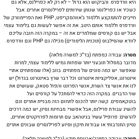
היא וורדפרס. והביקוש הוא גדול – לא רק לא כפרילנס, אלא גם
כשכיר או כפרילנסר שנותן שירותים לפרילנסרים אחרים. אבל
חייבים להתמקצע וללמוד ג'אווהסקריפט, PHP ואת הפריימוורק של
וורדפרס וללמוד אותם היטב. את זה אפשר לעשות גם בלימוד עצמי.
אבל יש גם קורסים שמלמדים את זה – במקרה הזה חובה עליכם
לוודא שהסילבוס (תוכנית הלימודים) מכילה גם PHP וגם וורדפרס.
מטרה:
עבודה כמפתח (בד"כ למשרה מלאה)
מדובר במסלול תובעני יותר שפחות גמיש ללימוד עצמי, למרות
שאפשר. יש כמה סוגים של מפתחים. בווב (אלו שמפתחים אתרי
אינטרנט, אפליקציות אינטרנט וכל דבר שרץ באינטרנט בגדול) יש
לנו את אנשי צד השרת, אנשי הפרונט והפול סטאק, שעושים את
שני הדברים. במקרה הזה כדאי להסתכל על קורסים ועל
בוטקאמפים. קשה יותר להכנס לתחום הזה מבניית אתרים וגם
להשיג עבודת פרילנס, אבל אפשרי. מבחינת נסיון, יש כמה דרכים
להרשים: פרופיל עשיר בגיטהאב עם תרומות לפרויקטים אחרים,
נסיון התנדבותי או עבודות תיקון וסיוע לפרילנסרים שבונים אתרים.
מטרה:
עבודה בסייבר/אבטחת מידע (בד"כ למשרה מלאה)