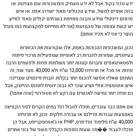
ידע טכני בקוד אבל לא ידע מעמיק והמשכורות שם מצוינות. או
בונה אתרים למשל, שידע טכנולוגי מאוד ישדרג אותו. או איש
פרסום דיגיטלי שידע והבנה מסוימת בשרתים יכולים מאוד לסייע.
יש קשת עצומה של מקצועות (אני לא מתייחס למקצועות כמו מנהל
מוצר כי אני לא מכיר אותם).
נכון, המשכורות הגבוהות באמת, אלו שקורעות את הכותרות
בעיתונים, שמורות לחברות רב לאומיות שמפעילות מרכזי פיתוח
ולסטארטאפים וחברות קטנות יותר משלמות פחות ולפעמים הרבה
פחות. אז מה? אז תרוויחו 12,000 ש"ח ולא 40,000. מצד שני, זה
התחום שאליו אפשר להכנס יותר בקלות. חברת פיננסים שצריכה
איש אוטומציה אולי תציע שכר לא גבוה יחסית לתחום ההייטק, אבל
גם תהיה יותר גמישה לאנשים עם רקע לא סטנדרטי (שזה אתם!).
אם אתם כבר עובדים, תוכלו לטבול רגל במים הקרים לפני הקפיצה
באמצעות עבודות פרילנס או עבודה חלקית. נכון, לא תרוויחו
40,000 ש"ח מלימוד וורדפרס, PHP או ג'אווהסקריפט, אבל כן
תוכלו לעבוד ��מה שעות נוספות כקבלני משני של בוני אתרים