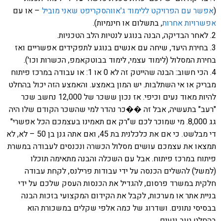
(
אפשר עם הפרויקט ללימוד ג'אווהסקריפט שאני מוביל
– או עם
אפשרויות אחרות
, בתשלום או חינמיות).
2. לאחר הבדיקה, הבנה בנוגע לנטיות הלב הטכניות.
3. בחירת היעד, שיחה עם אנשים בנוגע לתפקידים אפשריים ואז
בחירת המסלול (לימוד עצמי, לימוד בבוטקאמפ, הכשרות וכו').
4. הכי חשוב: הבנה שהייטק זה לא 0 או 1: או עבודה במרכז פיתוח
מבריק או אי השתלבות. יש המון באמצע. והאמצע הזה יכול בהחלט
להיות מאוד נעים וכיפי. אז נכון ששכר של 12,000 נחשב שכר
"רעב" בתעשיה, אבל זה ��כר נהדר למי שהשכר הקודם שלו היה
גג 8,000. מי שמוכר לכם ש"רק אם תאמינו בעצמכם הכל אפשרי"
די מבלשט. כי אם את כלכלנית בת 45, ואם אתה גנן בן 50 – לא, לא
תמצאו את עצמכם עושים מסלול הכשרה ונכנסים לעבודה במשרת
פיתוח במרכז פיתוח. אבל עם השכלה והבנה מתאימה תוכלו
(למשל) להשלים הכנסה על ידי עבודות פרילנס, לקחת עבודה
חלקית במשרד פרסום, להגדיל את הכנסות העסק שלכם על ידי
בניית אתר או מערכות, לקבל את הקידום המקצועי בזכות הבנה
בבסיסי נתונים. ושדרוג של כמה אלפי שקלים במשכורת הוא
בהחלט טוב ונעים.