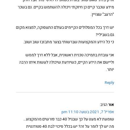
אז קיבלתי SMS שאני בוגרת כשאפילו לא סיימתי אבל חלק
מידע שכבר קיים כן חיזקתי ויכולה להשתמש בקיים. גם בשכר
"הרעב" שצויין.
יש דרך בכל המסלולים הקיימים בעולם התעסוקה, למצוא מקום
גם בשבילי?
כי כל הידע והמקצועות שברשותי בצער מתבזבז שוב ושוב.
אני עובדת בתמיכה טכנית ראשונית, אבל ללא דרך לממש
וליישם את הידע הקיים, כשיודעת שיכולה לעשות איתו הרבה
יותר.
Reply
אור
הגיב:
אפריל 7, 2021 בשעה 11:10 pm
שומעת לא מעט על כך שבגיל 40 כבר פורשים מהמקצוע…
מה יש לך לומר על זה? יש בכלל סיכוי לבת 40 סטודנטית