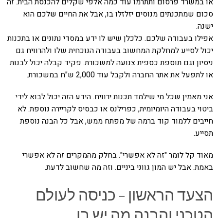
או במשרד פרסום ותתרמו עוד כמה אלפי שקלים להכנסת הבית. זה
סכום שמתכנתים מנוסים יזלזלו בו, אבל את החיים שלכם הוא
ישנה.
אפילו בעבודה שלכם. כלכלן שיש לו ידע במסדי נתונים או בתכנות
יכול לסייע למחלקת המחשוב בעבודה הנוכחית שלו ולהרוויח גם
ניסיון וגם תוספת כספית צנועה למשכורת. פקיד קבלה יכול לבנות
או לתפעל את אתר החברה ולקבל עוד 2,000 ש"ח במשכורת.
אני מאמין שכל מי שילמד תכנות ירוויח. הידע הזה יכול לבוא לידי
ביטוי בעבודה היומיומית, כפרילנס או כבסיס לקריירה נוספת. לא
חייבים ללמוד קוד ברמה של מפתח ממש, אבל כל הבנה נוספת
תסייע.
מאוד קל לומר "זה לא אפשרי". בחלק מהמקרים זה לא אפשרי
באמת. אבל יש המון גווני ביניים. וזה מה שחשוב לדעת.
הצעד הראשון – כניסה לעולם
הטכני והבנה מה יש בו