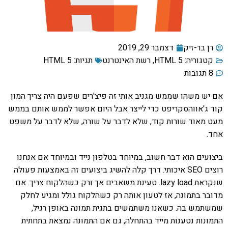
רן בר-זיק
דצמבר 29, 2019
קטגוריה:
HTML 5
,
רשת האינטרנט
תגיות:
HTML 5
8 תגובות
אם יש משהו שממש מגניב אותי זה פיצ'רים שפעם היה צריך המון
קוד ג'אווהסקריפט כדי לייצר אבל היום אפשר לממש אותם בממש
מעט מאוד שורות קוד, שלא לדבר על שורה, שלא לדבר על משפט
אחד.
ביצועים הוא דבר חשוב, במיוחד בטלפון נייד ובמיוחד אם אנחנו
רוצים SEO איכותי. דרך קלה להשיג ביצועים זה באמצעות פעולה
שנקראת lazy load. טעינת משאבים אך ורק כשהלקוח צריך. אם
מדובר בתמונה, אז לטעון אותה רק כשהלקוח גולל ומגיע לחלק
שמשתמש בה. כשאנו משתמשים בתגית תמונה באופן רגיל,
התמונות נטענות מייד בהתחלה, גם אם התמונה נמצאת בתחתית