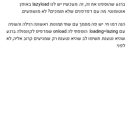
ברגע שהוספנו את זה, זה. מעכשיו יש לנו lazyload באופן
אוטומנטי. מה עם דפדפנים שלא תומכים? לא מושפעים.
הנה דמו חי. יש פה מסמך עם שתי תמונות. ראשונה רגילה והשניה
עם loading=lazing. הוספתי לה onload שמדפיס לקונסולה ברגע
שהיא נטענת. תשימו לב שהיא נטענת רק שמגיעים קרוב אליה, לא
לפני.