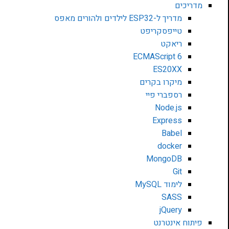
מדריכים
מדריך ל-ESP32 לילדים ולהורים מאפס
טייפסקריפט
ריאקט
ECMAScript 6
ES20XX
מיקרו בקרים
רספברי פיי
Node.js
Express
Babel
docker
MongoDB
Git
לימוד MySQL
SASS
jQuery
פיתוח אינטרנט