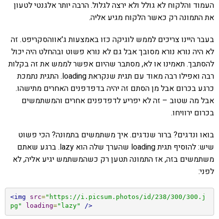
העמוד והלקוח לא גולל ולא ירצה לגלול. הרבה יותר אלגנטי לטעון
את התמונה רק כאשר הלקוח מגיע אליה.
בעבר היינו צריכים לממש לוגיקה כזו באמצעות ג'אווהסקריפט. זה
לא היה נורא נורא מסובך אבל גם לא נורא פשוט ובהחלט היה יכול
להסתבך. תאמינו או לא, מסתבר שהיום אפשר לממש את זה בקלות
רבה ואפילו רבה מאוד עם תגית שנקראת loading. התגית נתמכת
כרגע בכרום אבל מן הסתם זה יהיה בדפדפנים האחרים מתישהו.
אבל מה שטוב – זה לא יפריע לדפדפנים אחרים והמשתמשים
בכרום ירוויחו.
בואו ונדגים? ברור שנדגים. איך משתמשים בתמונה? הכי פשוט
שיש: להוסיף תגית loading שהערך שלה הוא lazy. ברגע שאתם
משתמשים בזה, אז התמונה תטען רק כשהמשתמש יגיע אליה, לא
לפני:
<img
src
=
"https://i.picsum.photos/id/238/300/300.j
pg"
loading
=
"lazy"
/>