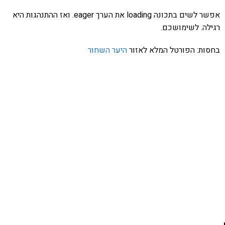
אפשר לשים בתכונה loading את הערך eager. ואז ההתנהגות היא
רגילה. לשימושכם.
בחסות: הפורטל המלא לאזור
היער השחור
אהבתם את התוכן שלי? נסו את
ספרי הלימוד שלי
פרויקט ספרי לימוד התכנות שלי עם אלפי קוראים
ותמיכה של חברות מובילות נועד לאפשר לכל אחד ואחת
ללמוד תכנות מעשי
לחצו כאן