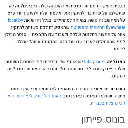
הבעיה העיקרית עם וורדפרס היא ההתקנה שלה. כי בינינו? זה לא
שתשלמו על שרת כדי להתקין אתר וללמוד עליו ולהתקין וורדפרס
על המחשב זה קשה, במיוחד למתחילים. בגלל זה יש את
local by
flyewheel החינמית והפשוטה
שמאפשרת לכם בשניות להתקין
אתר על מחשב החלונות שלכם ולעבוד עם הקבצים – סופר מומלץ
לפני שמתחילים לעבוד עם וורדפרס. התקנתם אותה? יאללה,
ללימוד:
באנגלית:
ב-
tuts plus
יש אוסף של מדריכים לפי המטרות השונות
שלכם – רק לעצב? לבנות תוספים? סתם להכיר את וורדפרס? זה
המקום.
בעברית
: יש אתרים טובים המותאמים למפתחים אבל אין כמעט
מישהו שמלמד מאפס ובאופן טוב.
האתר של שגיב לפי דעתי הוא
הכי מוצלח בעברית
.
בונוס: פייתון