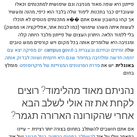
פייתון היא שפה מאוד מגניבה וגם שימושית למתכנתים וכאלו
שעובדים כבר בתכנות. לימוד שלה בלבד הוא כיפי, מהנה ומעשיר
אך קחו בחשבון שאם אתם ��א מתכנתים מנוסים לא תוכלו
לעשות איתה משהו שימושי (כמו לבנות אתר, אפליקציה או ממשק)
בלי ללמוד הלאה. היתרון העצום של פייתון מלבד היותה קלה
ומגניבה היא שלומדים אותה בכל מקום ויש קורסים ממש טובים
שלה
זמינים ובחינם ובעברית ב-campus.gov.il.
ים מסיקה יצא עם
יוזמה חדשה ומלהיבה במיוחד שגם היא חינמית ושווה לבדוק אותה
.
באנגלית
: יש את
סדרת הסרטונים המצויינת של מיקרוסופט
. מומלץ
בחום.
נהניתם מאוד מהלימוד? רוצים
לקחת את זה אולי לשלב הבא
אחרי שהקורונה הארורה תגמר?
אם אתם חושבים להשתלב בתחום בצורה יותר רצינית – עיינו
במאמר שלי על איך
להשתלב בתחום ההייטק בגיל מבוגר
ועל איך