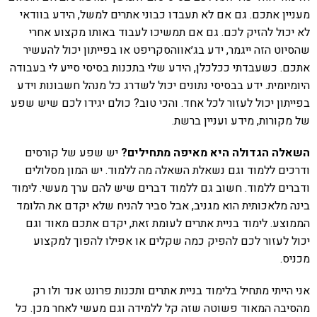
מעניין אתכם. גם אם לא תעבדו כבוני אתרים למשל, הידע בוודאי
לא יכול להזיק לכם. גם אם תמשיכו לעבוד באותו מקצוע אחרי
שהסיוט הזה ייגמר, ידע בג׳אווהסקריפט או בפייתון יכול להעשיר
אתכם. כשעבדתי ככלכלן, הידע שלי בתכנות בסיסי סייע לי בעבודה
היומיומית. ידע בבסיסי נתונים יכול לשדרג כל מנהל חשבונות וידע
בפייתון יכול לעזור לכל אחד. והכי טוב? כולם יגידו לכם שיש שפע
של מקורות, מידע ועניין ברשת.
השאלה הגדולה היא מאיפה מתחילים?
יש שפע של קורסים
ודרכים ללמוד וגם נשאלת השאלה מה ללמוד. יש המון מסלולים
ודברים ללמוד. חשוב גם ללמוד דברים שיש להם ערך מעשי. לימוד
בינה מלאכותית הוא מגניב, אבל סביר להניח שלא יקדם את הלומד
הממוצע. לימוד בניית אתרים לעומת זאת, יקדם אתכם מאוד וגם
יכול לעזור לכם להפיק כמה שקלים או אפילו להפוך למקצוע
מכניס.
אני הייתי מתחיל בלימוד בניית אתרים ותכנות פרונט אנד ולו רק
מהסיבה המאוד פשוטה שזה קל ללמידה וגם מעשי לאחר מכן. כל