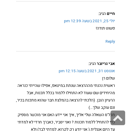
חיים
הגיב:
יולי 25, 2021 בשעה 12:39 pm
פשוט תודה!
Reply
אבי גריובר
הגיב:
אוגוסט 31, 2021 בשעה 12:15 pm
שלום רן
ראשית נהנתי מההרצאה שנתת במיטאפ, אפילו שהייתי כנראה
מהיחידים שם שעוד לא התחילו ללמוד בכלל תכנות, אבל
הרעיון הובן. (הלכתי להרצאה בהמלצת חבר שהוא מתכנת בכיר,
וגם עוקב שלך…)
גלילה
תכל'ס השאלה שלי אליך, איך אני יידע האם אני מוכשר מספיק
כדי להתחיל ללמוד תכנות ? ואני יסביר, כאברך חרדי לא למדתי
לראש
עד היום אנגלית ( אני יודע רק לקרוא, למדתי לבד) ולא