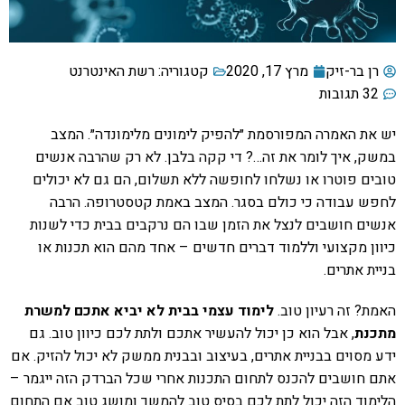
רן בר-זיק
מרץ 17, 2020
קטגוריה:
רשת האינטרנט
32 תגובות
יש את האמרה המפורסמת ״להפיק לימונים מלימונדה״. המצב
במשק, איך לומר את זה…? די קקה בלבן. לא רק שהרבה אנשים
טובים פוטרו או נשלחו לחופשה ללא תשלום, הם גם לא יכולים
לחפש עבודה כי כולם בסגר. המצב באמת קטסטרופה. הרבה
אנשים חושבים לנצל את הזמן שבו הם נרקבים בבית כדי לשנות
כיוון מקצועי וללמוד דברים חדשים – אחד מהם הוא תכנות או
בניית אתרים.
האמת? זה רעיון טוב.
לימוד עצמי בבית לא יביא אתכם למשרת
מתכנת
, אבל הוא כן יכול להעשיר אתכם ולתת לכם כיוון טוב. גם
ידע מסוים בבניית אתרים, בעיצוב ובבנית ממשק לא יכול להזיק. אם
אתם חושבים להכנס לתחום התכנות אחרי שכל הברדק הזה ייגמר –
הלימוד הזה יכול לתת לכם בסיס טוב להמשך ומושג טוב אם התחום