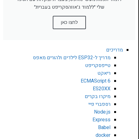
שלי ״ללמוד ג׳אווהסקריפט בעברית״
לחצו כאן
מדריכים
מדריך ל-ESP32 לילדים ולהורים מאפס
טייפסקריפט
ריאקט
ECMAScript 6
ES20XX
מיקרו בקרים
רספברי פיי
Node.js
Express
Babel
docker