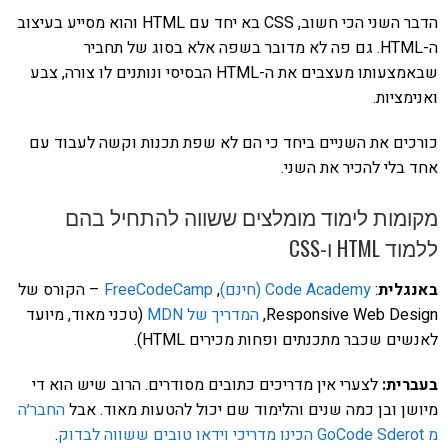
הדבר השני הכי חשוב, CSS בא יחד עם HTML והוא מסייע בעיצוב
ה-HTML. גם פה לא מדובר בשפה אלא בסוג של תחביר
שבאמצעותו מעצבים את ה-HTML הבסיסי ונותנים לו צורה, צבע
ואנימציות.
כורכים את השניים ביחד כי הם לא שפת תכנות וקשה לעבוד עם
אחד בלי להכיר את השני.
מקומות לימוד מומלצים ששווה להתחיל בהם
ללמוד HTML ו-CSS
באנגלית
:
Code Academy (חינם)
,
FreeCodeCamp
– הקורס של
Responsive Web Design,
המדריך של MDN
(טכני מאוד, מיועד
לאנשים שכבר מתכנתים ופחות מכירים HTML).
בעברית:
לצערי אין מדריכים כתובים מסודרים. הרוב שיש הוא די
מיושן ובן כמה שנים והלימוד שם יכול להטעות מאוד. אבל
החבר׳ה
מ GoCode Sderot הכינו מדריכי וידאו טובים ששווה לבדוק
.