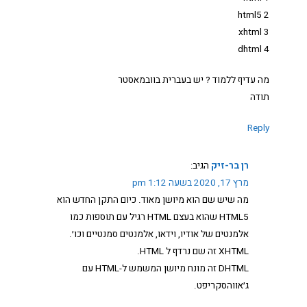
2 html5
3 xhtml
4 dhtml
מה עדיף ללמוד ? יש בעברית בוובמאסטר
תודה
Reply
רן בר-זיק
הגיב:
מרץ 17, 2020 בשעה 1:12 pm
מה שיש שם הוא מיושן מאוד. כיום התקן החדש הוא
HTML5 שהוא בעצם HTML רגיל עם תוספות כמו
אלמנטים של אודיו, וידאו, אלמנטים סמנטיים וכו׳.
XHTML זה שם נרדף ל HTML.
DHTML זה מונח מיושן המשמש ל-HTML עם
ג׳אווהסקריפט.