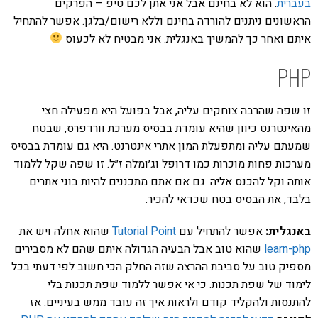
בעברית
. הוא לא בחינם אבל אני אתן לכם טיפ – הפרקים
הראשונים ניתנים להורדה בחינם וללא רישום/בלגן. אפשר להתחיל
איתם ואחר כך להמשיך באנגלית. אני מבטיח לא לכעוס
PHP
זו שפה שהרבה צוחקים עליה, אבל בפועל היא מפעילה חצי
מהאינטרנט כיוון שהיא עומדת בבסיס מערכת וורדפרס, שבטח
שמעתם עליה ומתפעלת המון אתרי אינטרנט. היא גם עומדת בבסיס
מערכות פחות מוכרות כמו דרופל וג׳ומלה ז״ל. זו שפה שקל ללמוד
אותה וקל להכנס אליה. גם אם אתם מתכננים להיות בוני אתרים
בלבד, את הבסיס בטח שכדאי להכיר.
באנגלית:
אפשר להתחיל עם
Tutorial Point
שהוא אחלה ויש את
learn-php
שהוא טוב אבל הבעיה הגדולה איתם שהם לא מסבירים
מספיק טוב על סביבת ההרצה שזה החלק הכי חשוב לפי דעתי בכל
לימוד של שפת תכנות. כי אי אפשר ללמוד שפת תכנות בלי
להתנסות ולהקליד קודם ולראות איך זה עובד ממש בעיניים. אז