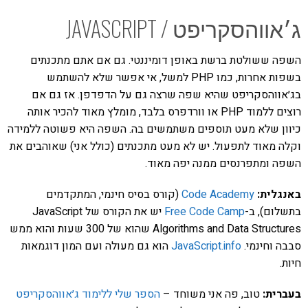
ג׳אווהסקריפט / JAVASCRIPT
השפה ששולטת ברשת באופן דומיננטי. גם אם אתם מתכנתים
בשפות אחרות, כמו PHP למשל, אי אפשר שלא להשתמש
בג׳אווהסקריפט שהיא שפה שרצה גם על הדפדפן. אז גם אם
רוצים ללמוד PHP או וורדפרס בלבד, מומלץ מאוד להכיר אותה
כיוון שלא מעט תוספים משתמשים בה. השפה היא פשוטה ללמידה
וקלה מאוד לתפעול. יש לא מעט מתכנתים (כולל אני) שאוהבים את
השפה ומתפרנסים ממנה יפה מאוד.
באנגלית:
Code Academy
(קורס בסיס חינמי, המתקדמים
בתשלום), ב-
Free Code Camp
יש את הקורס של JavaScript
Algorithms and Data Structures שהוא של 300 שעות והוא ממש
סבבה וחינמי.
JavaScript.info
הוא גם מעולה ועם המון דוגמאות
חיות.
בעברית:
טוב, פה אני משוחד –
הספר שלי ללימוד ג׳אווהסקריפט