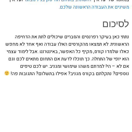
משיגים את העבודה הראשונה שלכם
.
לסיכום
נתתי כאן בעיקר רפרנסים והסברים שיכולים לתת את הדחיפה
הראשונית. לא תמצאו מהקורסים האלו עבודה ואף אחד לא מחפש
כאלו שלמדו קורס, מקיף כל האפשר, באינטרנט. אבל לימוד עצמי
הוא יופי של התחלה. כך תוכלו לדעת אם התחום מתאים לכם וגם
אם לא – הי! למדתם משהו שימושי ומגניב. יש לכם טיפים
נוספים? נתקלתם בקורס מגניב? אפילו בתשלום? התגובות פה!
אהבתם את התוכן שלי? נסו את
ספרי הלימוד שלי
פרויקט ספרי לימוד התכנות שלי עם אלפי קוראים