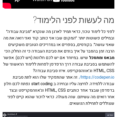
מה לעשות לפני הלימוד?
לפני כל לימוד טכני, כדאי תמיד לארגן מה שנקרא ״סביבת עבודה״
ובמילים פשוטות יותר: ״המקום שבו אני כותב קוד ואני רואה את מה
שאני עושה״. בקורסים, בספרים או במדריכים הטובים משקיעים
הרבה זמן בהסבר על איך בונים את סביבת העבודה כי זה החלק הכי
מבאס ומתסכל
שיש. במיוחד אם יש לכם חלונות (ויש לכם). אפשר
להשתמש בסביבת עבודה דרך הדפדפן לפחות ללימוד הראשוני של
HTML, CSS וג׳אווהסקריפט. איזו סביבת עבודה?
https://codepen.io/
. זה אתר שהתפקיד שלו הוא לתת סביבת
עבודה ללמידה. לחיצה עליו ובחירה ב start coding נפתח לכם חלון
בדפדפן שבצד אחד כותבים HTML, CSS וג׳אווהסקריפט ובצד
אחר רואים מה עשיתם. שזה מעולה. כדאי לזכור שהוא קיים לפני
שצוללים לתחילת הנושאים.