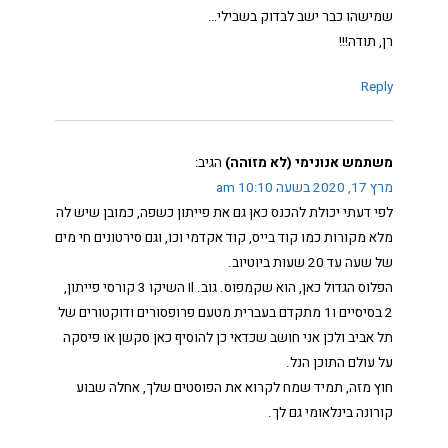
שמישהו כבר ישב לבדוק בשבילי…
רן, תודה!!!
Reply
משתמש אנונימי (לא מזוהה)
הגיב:
מרץ 17, 2020 בשעה 10:10 am
לפי דעתי יכולת להכנס כאן גם את פייתון כשפה, כמובן שיש לה
מלא מקורות כמו קוד בייס, קוד אקדמי וכו, וגם סירטונים חי מים
של שעה עד 20 שעות ביוטיוב.
הפלוס הגדול כאן, הוא שקמפוס. גוב. Il השיקו 3 קורסי פייתון,
2 בסיסיים ו1 מתקדם בעברית מטעם פרופסורים ודוקטורים של
תל אביב ולכן אני חושב שכדאי כן להוסיף כאן סקשן או פיסקה
על עולם התוכן הנל.
חוץ מזה, תמיד שמח לקרוא את הפוסטים שלך, אחלה שבוע
קורונה בינלאומי גם לך.