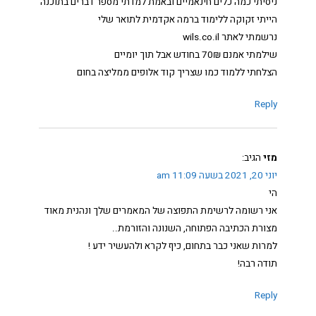
ניסיתי כמה כלים חינאמיים ובאמת למדתי מספר דברים בתוכנה
הייתי זקוקה ללימוד ברמה אקדמית לתואר שלי
נרשמתי לאתר wils.co.il
שילמתי אמנם 70₪ בחודש אבל תוך יומיים
הצלחתי ללמוד כמו שצריך קוד אלופים ממליצה בחום
Reply
מזי
הגיב:
יוני 20, 2021 בשעה 11:09 am
הי
אני רשומה לרשימת התפוצה של המאמרים שלך ונהנית מאוד
מצורת הכתיבה הפתוחה, השנונה והזורמת..
למרות שאני כבר בתחום, כיף לקרא ולהעשיר ידע !
תודה רבה!
Reply