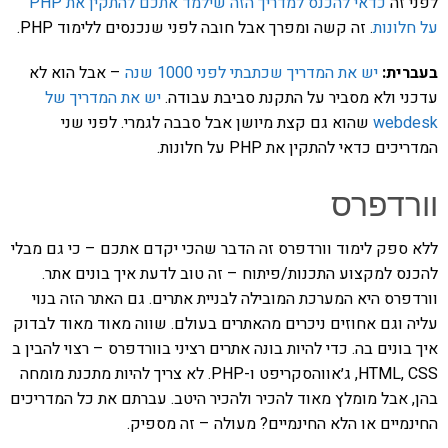
לפני זה
כדאי להכנס למדריך הזה שילמד אתכם להתקין את PHP
על חלונות
. זה קשה ומפרך אבל חובה לפני שנכנסים ללימוד PHP.
בעברית:
יש את המדריך שכתבתי לפני 1000 שנה
– אבל הוא לא
עדכני ולא מסביר על התקנת סביבת עבודה.
יש את המדריך של
webdesk
שהוא גם קצת מיושן אבל סבבה לגמרי. לפני שני
המדריכים כדאי להתקין את PHP על חלונות.
וורדפרס
ללא ספק לימוד וורדפרס זה הדבר שהכי יקדם אתכם – כי גם מבלי
להכנס למקצוע התכנות/פיתוח – זה טוב לדעת איך בונים אתר.
וורדפרס היא המערכת המובילה לבניית אתרים. גם האתר הזה בנוי
עליה וגם אחוזים ניכרים מהאתרים בעולם. שווה מאוד מאוד לבדוק
איך בונים בה. כדי להיות בונה אתרים רציני בוורדפרס – רצוי להבין ב
HTML, CSS, ג׳אווהסקריפט ו-PHP. לא צריך להיות מתכנת מומחה
בהן, אבל מומלץ מאוד להכיר ולהכיר היטב. עברתם את כל המדריכים
החינמיים או הלא החינמיים? מעולה – זה מספיק.