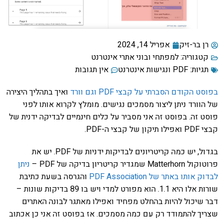
רן בר-זיק
אפריל 14, 2024
קטגוריה:
למפתחי ובוני אתרי אינטרנט
תגיות:
PDF ונגישות אינטרנט
אין תגובות
בפוסט הקודם הסברתי על קבצי PDF וגם וורד
ואיך בתהליך היצירה
של הוורד ניתן ליצור מסמכים נגישים. מומלץ לקרוא אותו לפני
פוסט זה. בפוסט זה אני מסביר על כלים חינמיים לבדיקה ידנית של
קבצי PDF ואפילו תיקון של קבצי ה-PDF.
בגדול, יש כמה קריטריונים לבדיקות ידניות של PDF. יש את
פרוטוקול Matterhorn שמגדיר קריטריון בדיקה של PDF –
ניתן
לבדוק אותו באתר של PDF Association
והגרסה בשעת כתיבת
שורות אלו היא 1.1. הוא מפורט למדי ויש בו 89 בדיקות שונות –
דבר שיכול להיות בהחלט מפחיד ואפילו מאתגר לבונה האתרים
שצריך להתמודד רק עם כמה מסמכים. אז בפוסט זה אני כן אכתוב