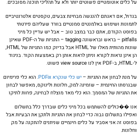
על כלים אוטומטיים פשוטים יותר ולא על תהליכי תוכנה מסובכים.
בגדול, אם דאגתם להנגשה מבחינת צבעים, טקסטים אלטרנטיביים
לתמונות ושימוש באלמנטים סמנטיים בוורד שעליהם פירטתי
בפוסט הקודם, אתם כבר במצב טוב – אבל יש עדיין כל מיני
pitfalls – בראש ובראשונה tagging – התגיות של ה-PDF שאינן
שונות מהותית מאלו של HTML אבל בדיוק כמו התגיות של HTML,
הן אינן נראות לקורא וניתן לראות אותן רק באמצעות הקוד. בניגוד
ל-HTML, ב-PDF אין לנו view source פשוט.
על מנת לבחון את התגיות –
יש כלי שנקרא PDFix
. הוא כלי פרימיום
שבגרסתו החינמית – שזמינה למק, חלונות ולינוקס, מאפשר לבחון
את התגיות של המסמך. הוא כלי מאד מוצלח לבחינה, פחות לתיקו
אנו ��כולים להשתמש בכל מיני כלים שבדרך כלל בתשלום
ואפילו בתשלום גבוה כדי לבחון את התגיות ולתקן את הבעיות אבל
בפוסט זה אני אסביר על כלים חינמיים שניתנים להתקנה על מק
וחלונות.