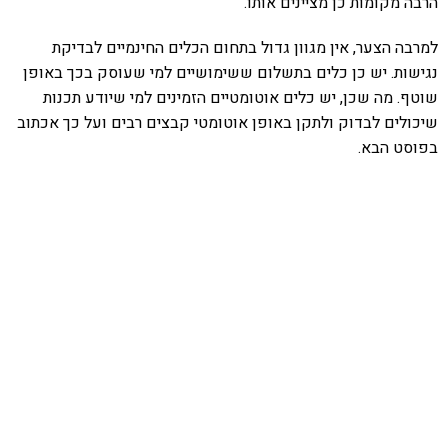
הרבה מקומות כן מציינים אותו.
למרבה הצער, אין מגוון גדול בתחום הכלים החינמיים לבדיקת
נגישות. יש כן כלים בתשלום ששימושיים למי שעוסק בכך באופן
שוטף. מה שכן, יש כלים אוטומטיים הזמינים למי שיודע תכנות
שיכולים לבדוק ולתקן באופן אוטומטי קבצים רבים ועל כך אכתוב
בפוסט הבא.
אהבתם את התוכן שלי? נסו את
ספרי הלימוד שלי
פרויקט ספרי לימוד התכנות שלי עם אלפי קוראים
ותמיכה של חברות מובילות נועד לאפשר לכל אחד ואחת
ללמוד תכנות מעשי
לחצו כאן