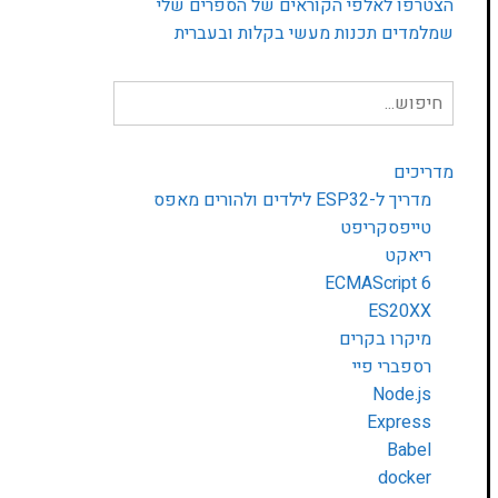
הצטרפו לאלפי הקוראים של הספרים שלי
שמלמדים תכנות מעשי בקלות ובעברית
חיפוש
עבור:
מדריכים
מדריך ל-ESP32 לילדים ולהורים מאפס
טייפסקריפט
ריאקט
ECMAScript 6
ES20XX
מיקרו בקרים
רספברי פיי
Node.js
Express
Babel
docker