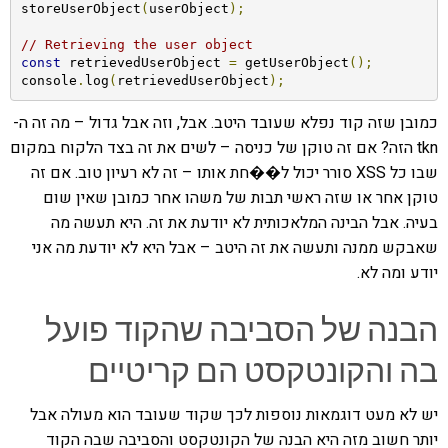
storeUserObject
(
userObject
);
// Retrieving the user object
const
 retrievedUserObject 
=
 getUserObject
();
console
.
log
(
retrievedUserObject
);
כמובן שזה קוד נפלא שעובד היטב. אבל, וזה אבל גדול – מה זה ה-
tkn הזה? אם זה טוקן של כניסה – לשים את זה בצד הלקוח במקום
שבו כל XSS סורר יכול ל��חת אותו – זה לא רעיון טוב. אם זה
טוקן אחר או שזה ראשי תבות של משהו אחר כמובן שאין שום
בעיה. אבל הבינה המלאכותית לא יודעת את זה. היא תעשה מה
שאבקש ממנה ותעשה את זה היטב – אבל היא לא יודעת מה אני
יודע ומה לא.
הבנה של הסביבה שהקוד פועל
בה והקונטקסט הם קריטיים
יש לא מעט דוגמאות נוספות לכך שקוד שעובד הוא מעולה אבל
יותר חשוב מזה היא הבנה של הקונטקסט והסביבה שבה הקוד