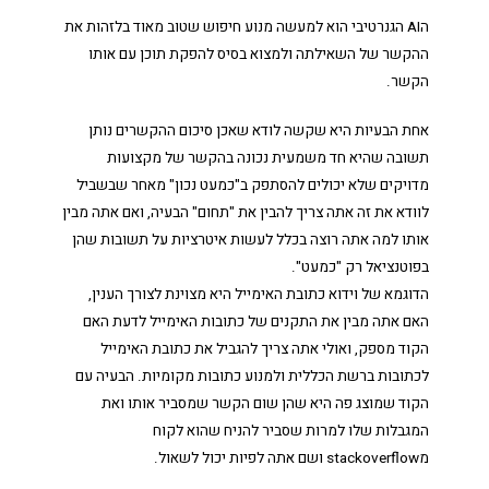
הAI הגנרטיבי הוא למעשה מנוע חיפוש שטוב מאוד בלזהות את
ההקשר של השאילתה ולמצוא בסיס להפקת תוכן עם אותו
הקשר.
אחת הבעיות היא שקשה לודא שאכן סיכום ההקשרים נותן
תשובה שהיא חד משמעית נכונה בהקשר של מקצועות
מדויקים שלא יכולים להסתפק ב"כמעט נכון" מאחר שבשביל
לוודא את זה אתה צריך להבין את "תחום" הבעיה, ואם אתה מבין
אותו למה אתה רוצה בכלל לעשות איטרציות על תשובות שהן
בפוטנציאל רק "כמעט".
הדוגמא של וידוא כתובת האימייל היא מצוינת לצורך הענין,
האם אתה מבין את התקנים של כתובות האימייל לדעת האם
הקוד מספק, ואולי אתה צריך להגביל את כתובת האימייל
לכתובות ברשת הכללית ולמנוע כתובות מקומיות. הבעיה עם
הקוד שמוצג פה היא שהן שום הקשר שמסביר אותו ואת
המגבלות שלו למרות שסביר להניח שהוא לקוח
מstackoverflow ושם אתה לפיות יכול לשאול.