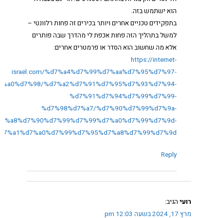
הוא ישתמש בזה.
בתפקידים טכניים אחרים ויותר בכירים זה פחות רלוונטי –
למשל בתהליך הזה פחות אכפת לי מהדרך שבה פותרים
אלא מה שחשוב הוא הסדר או פרמטרים אחרים:
https://internet-
israel.com/%d7%a4%d7%99%d7%aa%d7%95%d7%97-
7%a0%d7%98/%d7%a2%d7%91%d7%95%d7%93%d7%94-
%d7%91%d7%94%d7%99%d7%99-
%d7%98%d7%a7/%d7%90%d7%99%d7%9a-
d7%a8%d7%90%d7%99%d7%99%d7%a0%d7%99%d7%9d-
d7%a1%d7%a0%d7%99%d7%95%d7%a8%d7%99%d7%9d/
Reply
רועי
הגיב:
מרץ 17, 2024 בשעה 12:03 pm