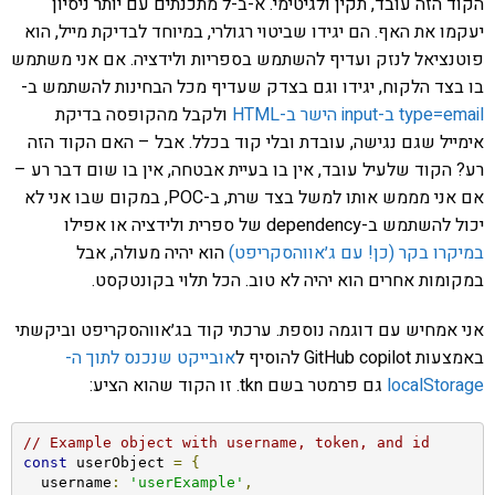
הקוד הזה עובד, תקין ולגיטימי. א-ב-ל מתכנתים עם יותר ניסיון
יעקמו את האף. הם יגידו שביטוי רגולרי, במיוחד לבדיקת מייל, הוא
פוטנציאל לנזק ועדיף להשתמש בספריות ולידציה. אם אני משתמש
בו בצד הלקוח, יגידו וגם בצדק שעדיף מכל הבחינות להשתמש ב-
type=email ב-input הישר ב-HTML
ולקבל מהקופסה בדיקת
אימייל שגם נגישה, עובדת ובלי קוד בכלל. אבל – האם הקוד הזה
רע? הקוד שלעיל עובד, אין בו בעיית אבטחה, אין בו שום דבר רע –
אם אני מממש אותו למשל בצד שרת, ב-POC, במקום שבו אני לא
יכול להשתמש ב-dependency של ספרית ולידציה או אפילו
במיקרו בקר (כן! עם ג׳אווהסקריפט)
הוא יהיה מעולה, אבל
במקומות אחרים הוא יהיה לא טוב. הכל תלוי בקונטקסט.
אני אמחיש עם דוגמה נוספת. ערכתי קוד בג׳אווהסקריפט וביקשתי
באמצעות GitHub copilot להוסיף ל
אובייקט שנכנס לתוך ה-
localStorage
גם פרמטר בשם tkn. זו הקוד שהוא הציע:
// Example object with username, token, and id
const
 userObject 
=
{
  username
:
'userExample'
,