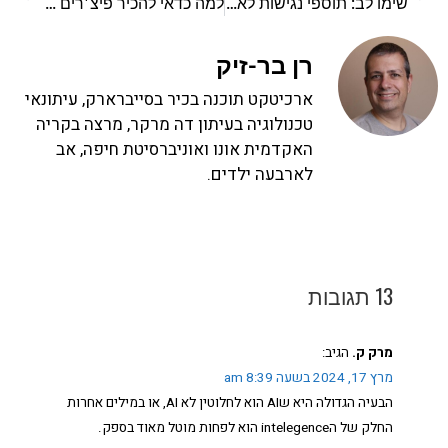
שימו לב: תוספי נגישות לא יעזרו לאתר שלכם להיות נגיש
למה כדאי להכיר פיצ׳רים חדשים של CSS
רן בר-זיק
ארכיטקט תוכנה בכיר בסייברארק, עיתונאי
טכנולוגיה בעיתון דה מרקר, מרצה בקריה
האקדמית אונו ואוניברסיטת חיפה, אב
לארבעה ילדים.
13 תגובות
מרק ק.
הגיב:
מרץ 17, 2024 בשעה 8:39 am
הבעיה הגדולה היא שAI הוא לחלוטין לא AI, או במילים אחרות
החלק של הintelegence הוא לפחות מוטל מאוד בספק.