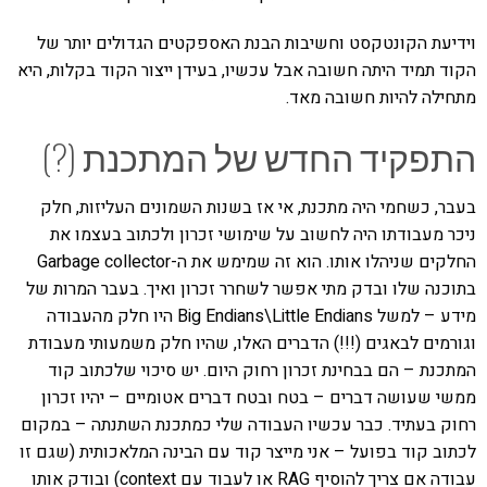
וידיעת הקונטקסט וחשיבות הבנת האספקטים הגדולים יותר של
הקוד תמיד היתה חשובה אבל עכשיו, בעידן ייצור הקוד בקלות, היא
מתחילה להיות חשובה מאד.
התפקיד החדש של המתכנת (?)
בעבר, כשחמי היה מתכנת, אי אז בשנות השמונים העליזות, חלק
ניכר מעבודתו היה לחשוב על שימושי זכרון ולכתוב בעצמו את
החלקים שניהלו אותו. הוא זה שמימש את ה-Garbage collector
בתוכנה שלו ובדק מתי אפשר לשחרר זכרון ואיך. בעבר המרות של
מידע – למשל Big Endians\Little Endians היו חלק מהעבודה
וגורמים לבאגים (!!!) הדברים האלו, שהיו חלק משמעותי מעבודת
המתכנת – הם בבחינת זכרון רחוק היום. יש סיכוי שלכתוב קוד
ממשי שעושה דברים – בטח ובטח דברים אטומיים – יהיו זכרון
רחוק בעתיד. כבר עכשיו העבודה שלי כמתכנת השתנתה – במקום
לכתוב קוד בפועל – אני מייצר קוד עם הבינה המלאכותית (שגם זו
עבודה אם צריך להוסיף RAG או לעבוד עם context) ובודק אותו