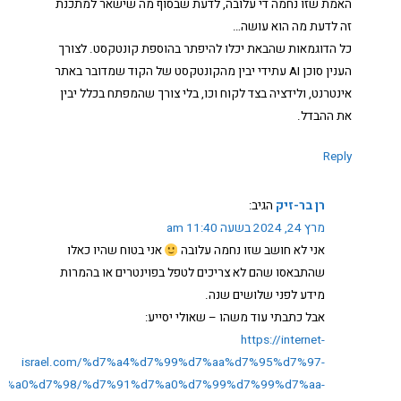
האמת שזו נחמה די עלובה, לדעת שבסוף מה שישאר למתכנת
זה לדעת מה הוא עושה…
כל הדוגמאות שהבאת יכלו להיפתר בהוספת קונטקסט. לצורך
הענין סוכן AI עתידי יבין מהקונטקסט של הקוד שמדובר באתר
אינטרנט, ולידציה בצד לקוח וכו, בלי צורך שהמפתח בכלל יבין
את ההבדל.
Reply
רן בר-זיק
הגיב:
מרץ 24, 2024 בשעה 11:40 am
אני לא חושב שזו נחמה עלובה
אני בטוח שהיו כאלו
שהתבאסו שהם לא צריכים לטפל בפוינטרים או בהמרות
מידע לפני שלושים שנה.
אבל כתבתי עוד משהו – שאולי יסייע:
https://internet-
israel.com/%d7%a4%d7%99%d7%aa%d7%95%d7%97-
7%a0%d7%98/%d7%91%d7%a0%d7%99%d7%99%d7%aa-