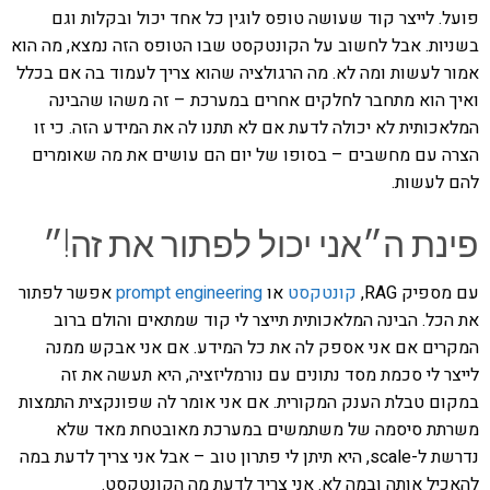
פועל. לייצר קוד שעושה טופס לוגין כל אחד יכול ובקלות וגם
בשניות. אבל לחשוב על הקונטקסט שבו הטופס הזה נמצא, מה הוא
אמור לעשות ומה לא. מה הרגולציה שהוא צריך לעמוד בה אם בכלל
ואיך הוא מתחבר לחלקים אחרים במערכת – זה משהו שהבינה
המלאכותית לא יכולה לדעת אם לא תתנו לה את המידע הזה. כי זו
הצרה עם מחשבים – בסופו של יום הם עושים את מה שאומרים
להם לעשות.
פינת ה״אני יכול לפתור את זה!״
עם מספיק RAG,
קונטקסט
או
prompt engineering
אפשר לפתור
את הכל. הבינה המלאכותית תייצר לי קוד שמתאים והולם ברוב
המקרים אם אני אספק לה את כל המידע. אם אני אבקש ממנה
לייצר לי סכמת מסד נתונים עם נורמליזציה, היא תעשה את זה
במקום טבלת הענק המקורית. אם אני אומר לה שפונקצית התמצות
משרתת סיסמה של משתמשים במערכת מאובטחת מאד שלא
נדרשת ל-scale, היא תיתן לי פתרון טוב – אבל אני צריך לדעת במה
להאכיל אותה ובמה לא. אני צריך לדעת מה הקונטקסט.