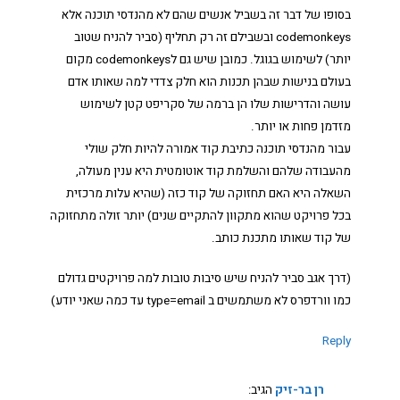
בסופו של דבר זה בשביל אנשים שהם לא מהנדסי תוכנה אלא
codemonkeys ובשבילם זה רק תחליף (סביר להניח שטוב
יותר) לשימוש בגוגל. כמובן שיש גם לcodemonkeys מקום
בעולם בנישות שבהן תכנות הוא חלק צדדי למה שאותו אדם
עושה והדרישות שלו הן ברמה של סקריפט קטן לשימוש
מזדמן פחות או יותר.
עבור מהנדסי תוכנה כתיבת קוד אמורה להיות חלק שולי
מהעבודה שלהם והשלמת קוד אוטומטית היא ענין מעולה,
השאלה היא האם תחזוקה של קוד כזה (שהיא עלות מרכזית
בכל פרויקט שהוא מתקוון להתקיים שנים) יותר זולה מתחזוקה
של קוד שאותו מתכנת כותב.
(דרך אגב סביר להניח שיש סיבות טובות למה פרויקטים גדולם
כמו וורדפרס לא משתמשים ב type=email עד כמה שאני יודע)
Reply
רן בר-זיק
הגיב: