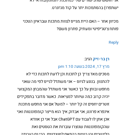
אני חושש שהכישורים שלי כמתכנת יתנוונו(ובוודאי לא
ישתפרו) בהסתמכות יתר על קוד מג׳ונרט.
מכיוון אחר – האם היית מגייס לצוות מתכנת שבראיון הטכני
פותח צ׳טג׳יפיטי ומעתיק פתרון משם?
Reply
רן בר-זיק
הגיב:
מרץ 17, 2024 בשעה 1:10 pm
מסכים מאד צריך כן לתכנת וכן לדעת לתכנת כדי לא
להתנוון. בנוגע לגיוס – אני משתדל לגייס לפי מה שאני
מחפש ובוחן על כך כאשר אני משתדל שהמבחן המקצועי
יהיה קרוב כמה שיותר למציאות. כאשר מדובר בתפקידים
זוטרים יחסים זה קל יותר – למשל אם אני מחפש מתכנת
אינפרא פרונט, אני אבדוק איך הוא מייצר קומפוננטות ואני
אכן אתן לו לעבוד עם ChatGPT אבל אני כן אוודא
שהקומפוננטות שנוצרו עוברות את הטסטים ואת
הלינטרים והן בנויות בהתאם לסטנדטים. הרי גם בעבודה