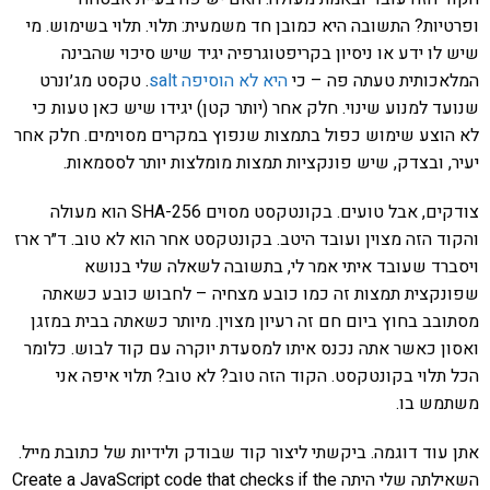
ופרטיות? התשובה היא כמובן חד משמעית: תלוי. תלוי בשימוש. מי
שיש לו ידע או ניסיון בקריפטוגרפיה יגיד שיש סיכוי שהבינה
המלאכותית טעתה פה – כי
היא לא הוסיפה salt
. טקסט מג׳ונרט
שנועד למנוע שינוי. חלק אחר (יותר קטן) יגידו שיש כאן טעות כי
לא הוצע שימוש כפול בתמצות שנפוץ במקרים מסוימים. חלק אחר
יעיר, ובצדק, שיש פונקציות תמצות מומלצות יותר לססמאות.
צודקים, אבל טועים. בקונטקסט מסוים SHA-256 הוא מעולה
והקוד הזה מצוין ועובד היטב. בקונטקסט אחר הוא לא טוב. ד״ר ארז
ויסברד שעובד איתי אמר לי, בתשובה לשאלה שלי בנושא
שפונקצית תמצות זה כמו כובע מצחיה – לחבוש כובע כשאתה
מסתובב בחוץ ביום חם זה רעיון מצוין. מיותר כשאתה בבית במזגן
ואסון כאשר אתה נכנס איתו למסעדת יוקרה עם קוד לבוש. כלומר
הכל תלוי בקונטקסט. הקוד הזה טוב? לא טוב? תלוי איפה אני
משתמש בו.
אתן עוד דוגמה. ביקשתי ליצור קוד שבודק ולידיות של כתובת מייל.
השאילתה שלי היתה Create a JavaScript code that checks if the