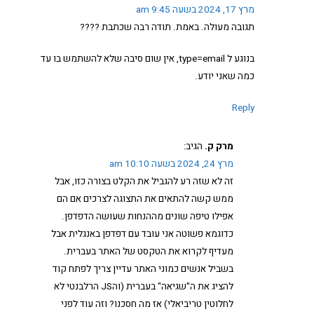
מרץ 17, 2024 בשעה 9:45 am
תגובה מעולה. באמת. תודה רבה שכתבת ????
בנוגע ל type=email, אין שום סיבה שלא להשתמש בו עד
כמה שאני יודע.
Reply
מרק ק.
הגיב:
מרץ 24, 2024 בשעה 10:10 am
זה לא שזה רע להגביל את הקלט בצורה כזו, אבל
ממש קשה להתאים את התצוגה לצרכים אם הם
אפילו טיפה שונים מההנחות שעושה הדפדפן.
כדוגמא פשוטה אני עובד עם דפדפן באנגלית אבל
מעדיף לקרוא את הטקסט של האתר בעברית.
בשביל אנשים כמוני האתר עדיין צריך לפתח קוד
להציג את ה"שגיאה" בעברית (והJS הרלבנטי לא
לחלוטין טריביאלי) אז מה חסכנו? וזה עוד לפני