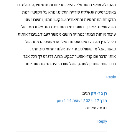
ההקבלה שאני חושב עליה היא כמו יסודות מתמטיקה- שלמדנו
באוניברסיטה אנאליזת פורייה התלוננו נורא על הקושי ורמת
הדקויות המתמטיות והתיאוריה שבקשו ממנו, וחשבנו שזו
הגזה שאינה לצורך. כשעבדתי בתעשייה בתור אלגורתמי של
עיבוד אותות הבנתי כמה זה חושב- אפשר לעבוד בעיבוד אותות
בלי להבין מה זה בסיס אוטונורמאלי או משפט הדגימה של
שאנון, אבל מי ששולט בזה יהיה אלגוריתמאי טוב יותר.
אותו הדבר עם קוד- אפשר לבקש מהAI לג'נרט לך הכל אבל
ברור שמי שמבין לעומק שכל שורה יהיה מתכנת טוב יותר
Reply
רן בר-זיק
הגיב:
מרץ 17, 2024 בשעה 1:14 pm
דוגמה מצוינת.
Reply