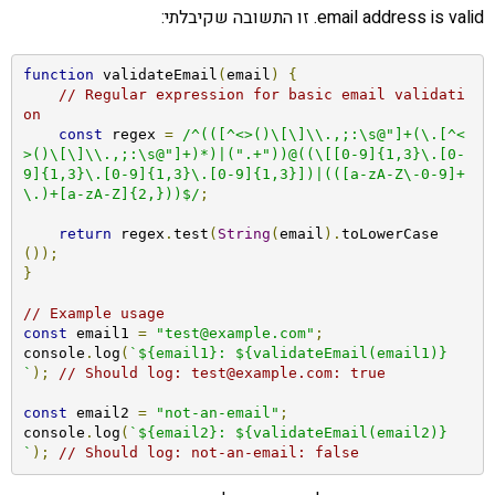
email address is valid. זו התשובה שקיבלתי:
function
 validateEmail
(
email
)
{
// Regular expression for basic email validati
on
const
 regex 
=
/^(([^<>()\[\]\\.,;:\s@"]+(\.[^<
>()\[\]\\.,;:\s@"]+)*)|(".+"))@((\[[0-9]{1,3}\.[0-
9]{1,3}\.[0-9]{1,3}\.[0-9]{1,3}])|(([a-zA-Z\-0-9]+
\.)+[a-zA-Z]{2,}))$/
;
return
 regex
.
test
(
String
(
email
).
toLowerCase
());
}
// Example usage
const
 email1 
=
"test@example.com"
;
console
.
log
(
`${email1}: ${validateEmail(email1)}
`
);
// Should log: test@example.com: true
const
 email2 
=
"not-an-email"
;
console
.
log
(
`${email2}: ${validateEmail(email2)}
`
);
// Should log: not-an-email: false