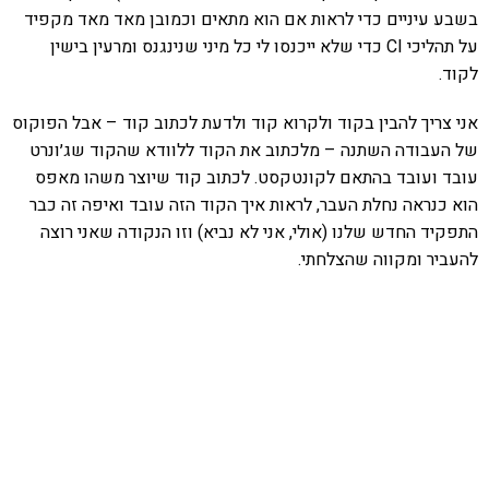
בשבע עיניים כדי לראות אם הוא מתאים וכמובן מאד מאד מקפיד
על תהליכי CI כדי שלא ייכנסו לי כל מיני שנינגנס ומרעין בישין
לקוד.
אני צריך להבין בקוד ולקרוא קוד ולדעת לכתוב קוד – אבל הפוקוס
של העבודה השתנה – מלכתוב את הקוד ללוודא שהקוד שג׳ונרט
עובד ועובד בהתאם לקונטקסט. לכתוב קוד שיוצר משהו מאפס
הוא כנראה נחלת העבר, לראות איך הקוד הזה עובד ואיפה זה כבר
התפקיד החדש שלנו (אולי, אני לא נביא) וזו הנקודה שאני רוצה
להעביר ומקווה שהצלחתי.
אהבתם את התוכן שלי? נסו את
ספרי הלימוד שלי
פרויקט ספרי לימוד התכנות שלי עם אלפי קוראים
ותמיכה של חברות מובילות נועד לאפשר לכל אחד ואחת