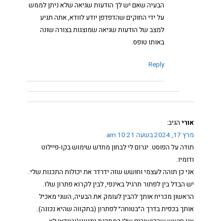
הבעיה שאם יש לך הודעות שגיאה שלא ניתן לממש
על ידי החוקים שהדפדפן יודע לוודא, אתה תגיע
למצב של הודעות שגיאה שמוצגות בצורה שונה
באותו טופס.
Reply
אורי
הגיב:
מרץ 17, 2024 בשעה 10:21 am
תודה על הפוסט. יגרום לי לבחון מחדש שימוש בקו-פיילוט
ודומיו.
אני כן תוהה לעצמי וחושש שזה ידרדר את יכולות התכנות שלי.
יש הבדל בין לפתור תרגיל באינפי, לבין לקרוא פתרון שלו.
הראשון מכריח אותך להבין לעומק את הבעיה, השני מאכיל
אותך בכפית בדרך ה״בטוחה״ לפתרון (בתקווה שהיא נכונה).