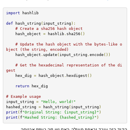
import
 hashlib

def
 hash_string
(
input_string
):
# Create a sha256 hash object
    hash_object 
=
 hashlib
.
sha256
()
# Update the hash object with the bytes-like o
bject (the string, encoded)
    hash_object
.
update
(
input_string
.
encode
())
# Get the hexadecimal representation of the di
gest
    hex_dig 
=
 hash_object
.
hexdigest
()
return
 hex_dig

# Example usage
input_string 
=
"Hello, world!"
hashed_string 
=
 hash_string
(
input_string
)
print
(
f
"Original String: {input_string}"
)
print
(
f
"Hashed String: {hashed_string}"
)
הקוד הזה עובד ובאמת מעולה. האם יש פה בעיית אבטחה