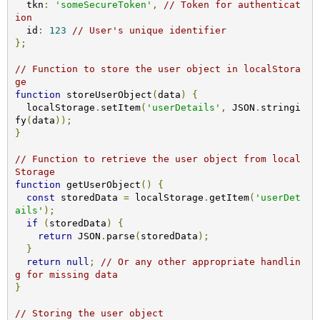
  tkn
:
'someSecureToken'
,
// Token for authenticat
ion
  id
:
123
// User's unique identifier
};
// Function to store the user object in localStora
ge
function
 storeUserObject
(
data
)
{
  localStorage
.
setItem
(
'userDetails'
,
 JSON
.
stringi
fy
(
data
));
}
// Function to retrieve the user object from local
Storage
function
 getUserObject
()
{
const
 storedData 
=
 localStorage
.
getItem
(
'userDet
ails'
);
if
(
storedData
)
{
return
 JSON
.
parse
(
storedData
);
}
return
null
;
// Or any other appropriate handlin
g for missing data
}
// Storing the user object