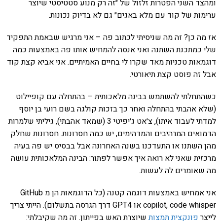
ומהצד השני הפטרות זלזול של ״זה רק מנוע סטטיסטי שיוצר
ערימות של קוד עם מלא באגים״ גם לא בדיוק נכונות.
אז מה כן? זה מה שניסיתי לכתוב פה – אני מרגיש שבאמת התפקיד
שלי כמתכנת השתנה ואני אנסה להמחיש אותו פה באמצעות כמה
דוגמאות טכניות מאד שקרו לי בחיים האמיתיים. אני אביא קצת קוד
אבל זה פוסט קצת תיאורטי.
כשהתחלתי להשתמש בבינה מלאכותית – בהתחלה עם קופיילוט
(שלא אהבתי בהתחלה ואחר כך בזכות קולגה בשם רועי בן יוסף
למדתי לעבוד איתו), צ׳אט ג׳יפיטי 3 (שמאד אהבתי), גיליתי שלמרות
הדמואים המרהיבים והמדהימים, יש כמה חסרונות. חסרונות שחלק
מהן השתנו או התעדכנו בשנה האחרונה אבל בבסיס יש פה בעיה
מרכזית שאני לא רואה איך אפשר לפתור: הבינה המלאכותית עושה
מה שאומרים לה לעשות.
אני אמחיש באמצעות דוגמה קטנה (כל הדוגמאות הן מ GitHub
copilot, code whisper או GPT4 דרך הגרסה בתשלום). הייתי צריך
לייצר
פונקצית תמצות
שיוצרת האש בפייתון. זה מה שקיבלתי: