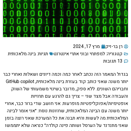
רן בר-זיק
מרץ 17, 2024
קטגוריה:
למפתחי ובוני אתרי אינטרנט
תגיות:
בינה מלאכותית
13 תגובות
בגדול המאמר הזה נכתב לאחר כמה וכמה דיונים ושאלות ואחרי כבר
יותר משנה שאני כותב קוד בעזרת בינה מלאכותית, GitHub copilot
וחבריהם השונים. ללא ספק, מדובר בשינוי משמעותי של השוק
והעבודה אבל מצד שני – צריך גם להרגע עם תחזיות
אופטימיות/אפוקליפטיות מופרעות. אני חושב שדי ברור כבר, אחרי
יותר משנה עם הבינה המלאכותית, שחזונות נוסח: ״אני אומר לבינה
המלאכותית מה לעשות והיא תבנה את כל המערכת שאני רוצה בזמן
שאני מתנדנד על הערסל ושותה פינה קולדה״ כנראה שלא יתממשו