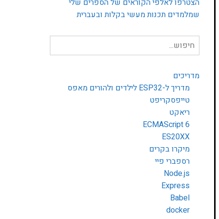
הצטרפו לאלפי הקוראים של הספרים שלי
שמלמדים תכנות מעשי בקלות ובעברית
חיפוש
עבור:
מדריכים
מדריך ל-ESP32 לילדים ולהורים מאפס
טייפסקריפט
ריאקט
ECMAScript 6
ES20XX
מיקרו בקרים
רספברי פיי
Node.js
Express
Babel
docker