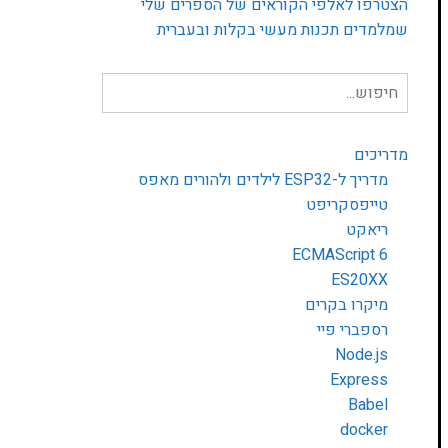
הצטרפו לאלפי הקוראים של הספרים שלי
שמלמדים תכנות מעשי בקלות ובעברית
חיפוש
עבור:
מדריכים
מדריך ל-ESP32 לילדים ולהורים מאפס
טייפסקריפט
ריאקט
ECMAScript 6
ES20XX
מיקרו בקרים
רספברי פיי
Node.js
Express
Babel
docker