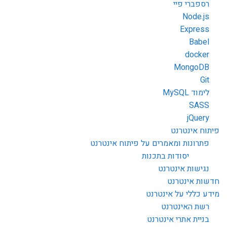
רספברי פיי
Node.js
Express
Babel
docker
MongoDB
Git
לימוד MySQL
SASS
jQuery
פיתוח אינטרנט
פתרונות ומאמרים על פיתוח אינטרנט
יסודות בתכנות
נגישות אינטרנט
חדשות אינטרנט
מידע כללי על אינטרנט
רשת האינטרנט
בניית אתרי אינטרנט