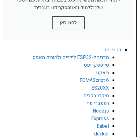
ללמוד תכנות מעשי מאפס, בעברית ובקלות עם הספר
שלי ״ללמוד ג׳אווהסקריפט בעברית״
לחצו כאן
מדריכים
מדריך ל-ESP32 לילדים ולהורים מאפס
טייפסקריפט
ריאקט
ECMAScript 6
ES20XX
מיקרו בקרים
רספברי פיי
Node.js
Express
Babel
docker