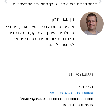
לבטל דברים בגיט אחרי שעשינו push
כך הממשלה הפתיעה אותי לטובה
רן בר-זיק
ארכיטקט תוכנה בכיר בסייברארק, עיתונאי
טכנולוגיה בעיתון דה מרקר, מרצה בקריה
האקדמית אונו ואוניברסיטת חיפה, אב
לארבעה ילדים.
תגובה אחת
נעמי
הגיב:
אוגוסט 1, 2019 בשעה 12:49 am
חחחחחחחחחחחחחחחחחחחחחחחחח כמה צחקתי מהמילים
שהצמדת למילה דפדפן