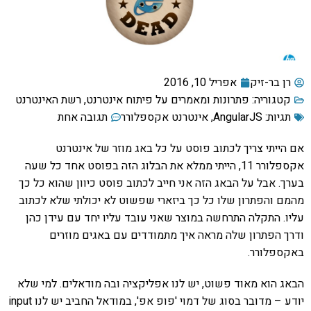
רן בר-זיק
אפריל 10, 2016
קטגוריה:
פתרונות ומאמרים על פיתוח אינטרנט
,
רשת האינטרנט
תגיות:
AngularJS
,
אינטרנט אקספלורר
תגובה אחת
אם הייתי צריך לכתוב פוסט על כל באג מוזר של אינטרנט
אקספלורר 11, הייתי ממלא את הבלוג הזה בפוסט אחד כל שעה
בערך. אבל על הבאג הזה אני חייב לכתוב פוסט כיוון שהוא כל כך
מהמם והפתרון שלו כל כך ביזארי שפשוט לא יכולתי שלא לכתוב
עליו. התקלה התרחשה במוצר שאני עובד עליו יחד עם עידן כהן
ודרך הפתרון שלה מראה איך מתמודדים עם באגים מוזרים
באקספלורר.
הבאג הוא מאוד פשוט, יש לנו אפליקציה ובה מודאלים. למי שלא
יודע – מדובר בסוג של דמוי 'פופ אפ', במודאל החביב יש לנו input