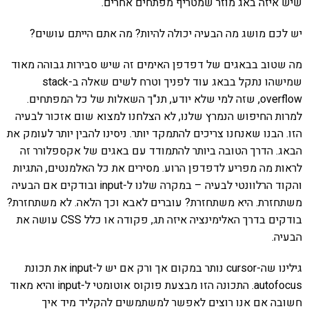
שיש איזה באג מוזר שמטריף מפתחים אחרים.
יש לכם מושג מה הבעיה יכולה להיות? מה אתם הייתם עושים?
מה שטוב בבאגים של דפדפן האימים זה שיש סבירות גבוהה מאוד
שמישהו נתקל בבאג עוד לפניך וטרח לשים שאלה ב-stack
overflow, שזה למי שלא יודע, תנ"ך השאלות של כל המפתחים.
למרות החיפוש הנמרץ שלנו, לא הצלחנו למצוא שום אזכור לבעיה
הזו. הבנו שאנחנו צריכים להתמקד יותר. ניסינו להבין יותר לעומק את
הבאג. הדרך הטובה ביותר להתמודד עם באגים של אקספלורר זה
לראות מה מפריע לדפדפן הרוע. מסירים את כל האלמנטים, התגיות
והקוד הרלוונטי לבעיה – במקרה שלנו ל-input ובודקים אם הבעיה
משתחזרת. היא משתחזרת? עוברים לאבא וכך הלאה. לא משתחזרת?
בודקים בדרך האלימינציה איזה תג, פקודה או כלל CSS עושה את
הבעיה.
גילינו שה-cursor נותר במקום אך ורק אם יש ל-input את תכונת
autofocus. התכונה הזו מבצעת פוקוס אוטומטי ל-input והיא מאוד
חשובה אם אנו רוצים לאפשר למשתמשים להקליד מיד איך