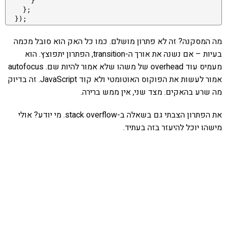
      }

    };

  }); 
מה המסקנה? זה לא פתרון מושלם. כמו כל האק הוא סובל מכמה
בעיות – אם נשנה את אורך ה-transition, הפתרון יתפוצץ. הוא
מעמיס עוד overhead של משהו שלא אמור להיות שם. autofocus
אמור לעשות את הפוקוס האוטומטי ולא קוד JavaScript. זה בדיוק
מה שרע בהאקים. מצד שני, אין ממש ברירה.
את הפתרון הצבתי גם בשאלה ב-stack overflow. מי יודע? אולי
מישהו יוכל להיעזר בזה בעתיד.
אהבתם את התוכן שלי? נסו את
ספרי הלימוד שלי
פרויקט ספרי לימוד התכנות שלי עם אלפי קוראים