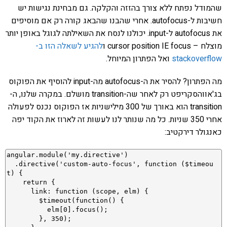
שהמודל נפתח ללא צורך בהזזה והקלקה. גם מבחינת נגישות יש
חשיבות ל-autofocus. אחרי שהבנו שהבאג קורה רק אם מוסיפים
את autofocus ל-input. יכולנו לנסח את השאילתה לגוגל באופן יותר
מוצלח – cursor position IE focus ו
להגיע לשאלה הזו ב-
stackoverflow
ואל הפתרון המיוחל.
מה הפתרון? להסיר את ה-autofocus מה-input להוסיף את הפוקוס
בג'אווהסקריפט רק לאחר שה-transition מושלם. במקרה שלנו, ה-
transition הוא באורך של 300 מילישניות אז הפוקוס נכנס לפעולה
אחרי 350 שניות. כל מה שנותר לנו לעשות זה לארוז את הקוד יפה
כאנגולר דירקטיב:
angular.module('my.directive')

  .directive('custom-auto-focus', function ($timeou
t) {

    return {

      link: function (scope, elm) {

        $timeout(function() {

          elm[0].focus();

        }, 350);
