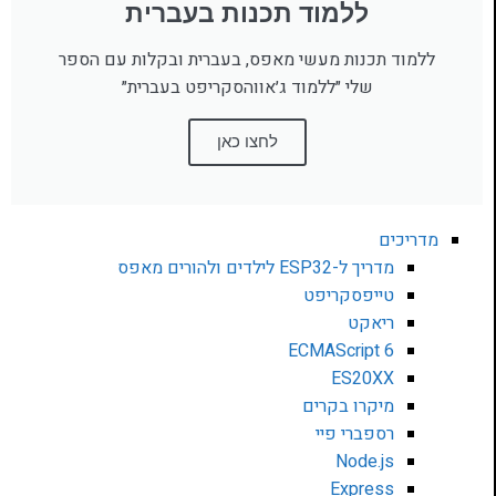
ללמוד תכנות בעברית
ללמוד תכנות מעשי מאפס, בעברית ובקלות עם הספר
שלי ״ללמוד ג׳אווהסקריפט בעברית״
לחצו כאן
מדריכים
מדריך ל-ESP32 לילדים ולהורים מאפס
טייפסקריפט
ריאקט
ECMAScript 6
ES20XX
מיקרו בקרים
רספברי פיי
Node.js
Express