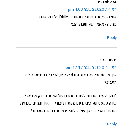
sh774
הגיב:
יוני 14, 2020 בשעה 4:08 pm
אחלה מאמר מתומצת ומסביר DKIM על רגל אחת
מחכה למאמר של שבוע הבא
Reply
נועם
הגיב:
יוני 15, 2020 בשעה 12:17 pm
איך אפשר שיהיה גיבוב וגם relaxed, הרי כל רווח ישנה את
הגיבוב?
"הולך לפי ההנחיות לשם המתחם של האתר ובודק אם יש לו
שדה טקסט של DKIM עם מפתח ציבורי" – איך שמים שם את
המפתח הציבורי כך שידע למצוא אותו, ברמה הטכנית?
Reply