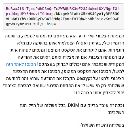
BuRwxJtSrTjmsPWhDSnQnZc2WB8URK3wE23JdukmfUXVNgnIGf
piddxgUPY6MvwvtT0Hxxp
/
kNxgekBlaKiX5kWS4GyA1yRMB5NG
VHu66YYhVk06kGyFwB4I3Mdq2TymsFx7Qbwhs8hSsiovKm9OwP
gpw81ymzTM9IsOl
/
0EhSQ
=
המפתח הציבורי שלי ידוע. הוא מפורסם פה ממש למעלה, ברשומת
הדומיין שלי, בעיתון ואפילו הצטלמתי איתו בהשקה עם מלא
דוגמניות. אתם לוקחים את הטקסט המוצפן ומנסים לפתוח אותו
עם המפתח הציבורי. אם זה מצליח ואתם רואים את ההודעה
המקורית שכתבתי. אתם יכולים לבדוק בעצמכם!
הכנסו לאתר הזה
למשל, הכניסו את הטקסט המוצפן, הכניסו את מפתח ההצפנה
הציבורי ולחצו על decrypt. תקבלו את ההודעה שהיא זהה להודעה
ששלחתי. רק מי שיש לו את המפתח הפרטי שתואם למפתח הציבורי
יכול להצפין אותו בצורה כזו.
וככה זה עובד בדיוק עם DKIM. בכל משלוח של מייל. הנה
השלבים:
בשליחה (השרת השולח) :