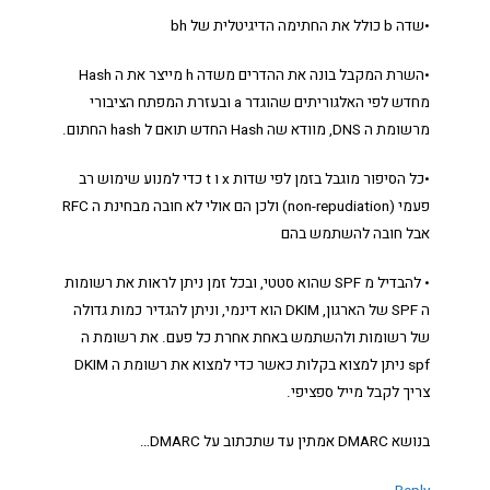
•שדה b כולל את החתימה הדיגיטלית של bh
•השרת המקבל בונה את ההדרים משדה h מייצר את ה Hash
מחדש לפי האלגוריתים שהוגדר a ובעזרת המפתח הציבורי
מרשומת ה DNS, מוודא שה Hash החדש תואם ל hash החתום.
•כל הסיפור מוגבל בזמן לפי שדות x ו t כדי למנוע שימוש רב
פעמי (non-repudiation) ולכן הם אולי לא חובה מבחינת ה RFC
אבל חובה להשתמש בהם
• להבדיל מ SPF שהוא סטטי, ובכל זמן ניתן לראות את רשומות
ה SPF של הארגון, DKIM הוא דינמי, וניתן להגדיר כמות גדולה
של רשומות ולהשתמש באחת אחרת כל פעם. את רשומת ה
spf ניתן למצוא בקלות כאשר כדי למצוא את רשומת ה DKIM
צריך לקבל מייל ספציפי.
בנושא DMARC אמתין עד שתכתוב על DMARC…