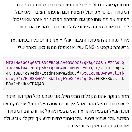
חובת קריאה. בגדול – יש לנו מפתח ציבורי ומפתח פרטי. עם
המפתח הפרטי אני יכול להצפין ועם המפתח הציבורי אני יכול
לפתוח את מה שהוצפן עם המפתח הפרטי. זה אומר שאני יכול
לפרסם את המפתח הציבורי לכל דורש וכך להוכיח את זהותי.
איך? נניח הנה המפתח הציבורי שלי – אני מודיע עליו בעיתון, או
ברשומת טקסט ב-DNS שלי, או אפילו ממש כאן, באתר שלי:
MIGfMA0GCSqGSIb3DQEBAQUAA4GNADCBiQKBgQCJ3feF7CA0UQ
iuCdWKf0Au7RBlp5h
/
TgbuB4aHFuMu5SP9QrQLF
/
Zf
+
hfb9goG
4K
+
z8WQ4o9Redn7EtzdMeoawe2dOuJf
+
StQIoDnBUyn9X5lItb
uzog9
/
YZBeB3XvWVlLKWDLujFYeKc4Vl4g90v
/
E6RE7Bbustak
BRa2cPnHuwIDAQAB
מחר בבוקר אתם מקבלים ממני מייל, אני נשבע בכל הקדוש והיקר
לי שמדובר במייל ממני. אבל איך תדעו שזה מייל ממני? אני לוקח את
תוכן המייל ומצפין אותו. איך אני מצפין אותו? אך ורק עם המפתח
הפרטי שלי. שהוא פרטי. שלי ואמור להיות ידוע אך ורק לי. אני שולח
את הטקסט המוצפן הישר אליכם.