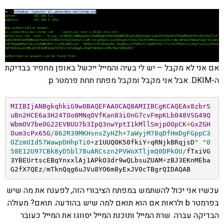
אם אני לא מקבל – יש לי בעיה והמייל ייכשל באופן מחפיר בבדיקת
ה-DKIM. אבל אני מקבל ומקבל מפתח תחת פרמטר p:
MIIBIjANBgkqhkiG9w0BAQEFAAOCAQ8AMIIBCgKCAQEAx8zbrS
uBn2HCE6a3H24TOo8MNqOVfKan83iOnG7cvFmpKLb048VSG49Q
WbmOV7beOG22EVBUU7b3IpQ3nwYptI1kMllSmjpOOpCK
+
GxZGH
Oum3cPx65G
/
862R39MKHsnsZyHZh
+
7aWyjM78qDfHmDgFGppC3
OZzmUId57WawpDHhpTi0
+
z1UUQ0K50fkiY
+
qRNjkBRqjsD
" "
0
58E12U97CBk8yD5bl78uARCszn2PVWoXTljmQ0DPkOU
/
fTxiVG
3YBEUrtscEBqYnxxlAj1APkO3dr9wQLbsuZUAM
+
zBJ3EKnMEba
G2fX7QEz
/
mTknQqg6uJVu8YO6m8yExJV0cTBgrQIDAQAB
עכשיו אני יכול להשתמש במפתח הציבורי הזה, לפענח את מה שיש
בפרמטר b ולראות אם הוא תואם למה שיש בהודעה. תואם? מעולה.
הבדיקה עברה. שרת המייל ותוכנת המייל יסווגו את המייל כעובר