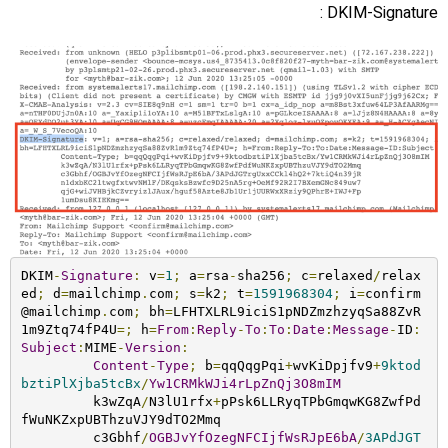
DKIM-Signature :
DKIM
-
Signature
:
 v
=
1
;
 a
=
rsa
-
sha256
;
 c
=
relaxed
/
relax
ed
;
 d
=
mailchimp
.
com
;
 s
=
k2
;
 t
=
1591968304
;
 i
=
confirm
@mailchimp
.
com
;
 bh
=
LFHTXLRL9iciS1pNDZmzhzyqSa88ZvR
1m9Ztq74fP4U
=;
 h
=
From
:
Reply
-
To
:
To
:
Date
:
Message
-
ID
:
Subject
:
MIME
-
Version
:
Content
-
Type
;
 b
=
qqQqgPqi
+
wvKiDpjfv9
+
9ktod
bztiPlXjba5tcBx
/
Yw1CRMkWJi4rLpZnQj3O8mIM
	 k3wZqA
/
N3lU1rfx
+
pPsk6LLRyqTPbGmqwKG8ZwfPd
fWuNKZxpUBThzuVJY9dTO2Mmq

	 c3Gbhf
/
OGBJvYfOzegNFCIjfWsRJpE6bA
/
3APdJGT