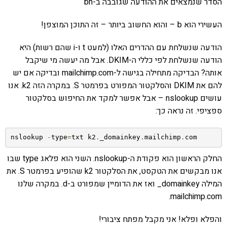
הסדר שנמצאים את ההודעה שגובבה ב-bh
העשירי הוא b – והוא החשוב ביותר – זה התוכן המוצפן!
הודעה שנשלחת עם ההדרים האלו (למעט t ו-i שהם רשות) היא
הודעה שנשלחת לפי כללי ה-DKIM. אבל מה יעשה מי שיקבל
אותה? הבדיקה מתחילה בגישה ל-mailchimp.com ובדיקה אם יש
להם את DKIM והסלקטור המפורט בפרמטר S. במקרה הזה k2. אנו
עושים nslookup – אבל אפשר למקד את החיפוש בסלקטור
ספציפי. זה נראה כך:
nslookup 
-
type
=
txt k2
.
_domainkey
.
mailchimp
.
com
החלק הראשון הוא פקודת ה-nslookup. השני הוא פלאג type שבו
אנו מבקשים את הטקסט, את הסלקטור k2 שהופיע בפרמטר S. את
המילה domainkey_ ואז את הדומיין שמפורט ב-d. במקרה שלנו
mailchimp.com.
והפלא ופלא! אני מקבל מפתח ציבורי!