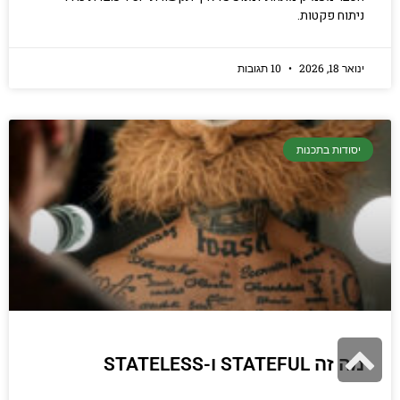
ניתוח פקטות.
ינואר 18, 2026
10 תגובות
יסודות בתכנות
גלילה
מה זה STATEFUL ו-STATELESS
לראש