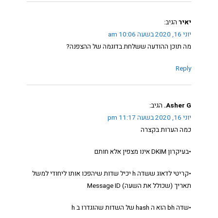
יאיר
הגיב:
יוני 16, 2020 בשעה 10:06 am
מה תוכן ההודעה ששלחת בדוגמה של ההצפנה?
Reply
Asher G.
הגיב:
יוני 16, 2020 בשעה 11:17 pm
כמה הערות בקצרה
•בעיקרון DKIM אינו מצפין אלא חותם
•קריטי לדאוג ששדה h יכיל שדות שיהפכו אותו ליחודי למשל
תאריך (שכולל את השעה) Message ID
•שדה bh הוא ה hash של השדות שהוגדרו ב h