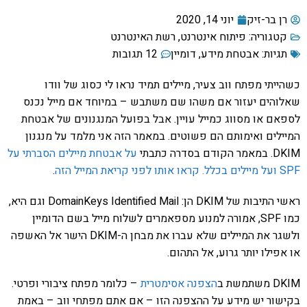
רן בר-זיק
יוני 14, 2020
קטגוריה:
פיתוח אינטרנט
,
רשת האינטרנט
תגיות:
אבטחת מידע
,
דומיין
12 תגובות
כשהייתי מפתח ווב צעיר, מיילים תמיד נראו לי כסוג של וודו
שאלוהים יעזור אם משהו שם משתבש – במיוחד אם מייל נכנס
לספאם או מסווג כמייל עויין. אבל בפועל המנגנונים של אבטחת
המיילים ואימותם הם פשוטים. במאמר הזה אני מלמד על מנגנון
DKIM. במאמר הקודם בסדרה כתבתי
על אבטחת מיילים הסברתי על
SPF ועל מיילים בכלל. קראו אותו לפני קריאת המייל הזה
.
ראשי התיבות של DKIM הן: DomainKeys Identified Mail וגם היא,
כמו SPF, אמורה למנוע מספאמרים לשלוח מייל בשם הדומיין
ולשגר את המיילים שלא עברו את מבחן ה-DKIM הישר אל האשפה
או אפילו יותר גרוע, אל התהום.
DKIM משתמשת ב
הצפנה אסימטרית
– כלומר מפתח ציבורי ופרטי.
בקישור יש מידע על ההצפנה הזו – אם אתם מפתחי ווב – באמת