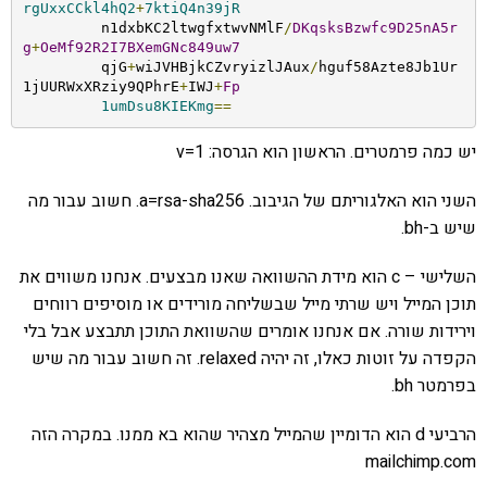
rgUxxCCkl4hQ2
+
7ktiQ4n39jR
	 n1dxbKC2ltwgfxtwvNMlF
/
DKqsksBzwfc9D25nA5r
g
+
OeMf92R2I7BXemGNc849uw7
	 qjG
+
wiJVHBjkCZvryizlJAux
/
hguf58Azte8Jb1Ur
1jUURWxXRziy9QPhrE
+
IWJ
+
Fp
1umDsu8KIEKmg
==
יש כמה פרמטרים. הראשון הוא הגרסה: v=1
השני הוא האלגוריתם של הגיבוב. a=rsa-sha256. חשוב עבור מה
שיש ב-bh.
השלישי – c הוא מידת ההשוואה שאנו מבצעים. אנחנו משווים את
תוכן המייל ויש שרתי מייל שבשליחה מורידים או מוסיפים רווחים
וירידות שורה. אם אנחנו אומרים שהשוואת התוכן תתבצע אבל בלי
הקפדה על זוטות כאלו, זה יהיה relaxed. זה חשוב עבור מה שיש
בפרמטר bh.
הרביעי d הוא הדומיין שהמייל מצהיר שהוא בא ממנו. במקרה הזה
mailchimp.com