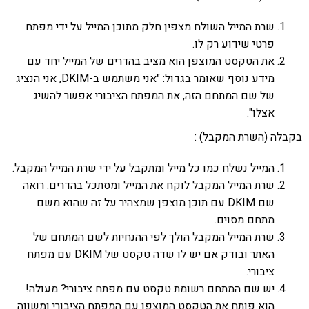
שרת המייל השולח מצפין חלק מתוכן המייל על ידי מפתח
פרטי שידוע רק לו.
את הטקסט המוצפן הוא מציב בהדרים של המייל יחד עם
מידע נוסף שאומר בגדול: "אני משתמש ב-DKIM, אני הנציג
של שם המתחם הזה, את המפתח הציבורי אפשר להשיג
אצלו".
בקבלה (השרת המקבל) :
המייל נשלח כמו כל מייל ומתקבל על ידי שרת המייל המקבל.
שרת המייל המקבל לוקח את המייל ומסתכל בהדרים. רואה
שם DKIM עם תוכן מוצפן שמצהיר על זה שהוא משם
מתחם מסוים.
שרת המייל המקבל הולך לפי ההנחיות לשם המתחם של
האתר ובודק אם יש לו שדה טקסט של DKIM עם מפתח
ציבורי.
יש שם המתחם רשומת טקסט עם מפתח ציבורי? מעולה!
הוא פותח את הטקסט המוצפן עם המפתח הציבורי ומשווה