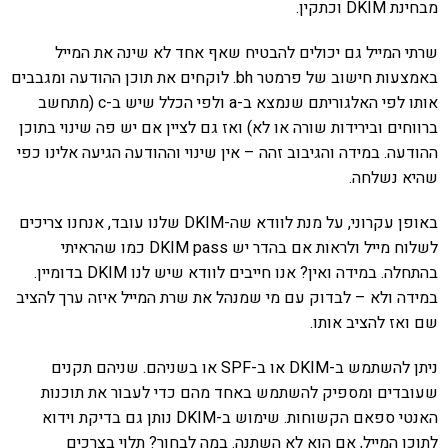
מבחינת DKIM וכתקין.
שרתי המייל גם יכולים להבטיח שאף אחד לא שינה את המייל
באמצעות חישוב של פרמטר bh. לוקחים את תוכן ההודעה ומגבבים
אותו לפי האלגוריתם שנמצא ב-a ולפי הכלל שיש ב-c (מתחשב
ברווחים ובירידות שורה או לא) ואז גם לציין אם יש פה שינוי בתוכן
ההודעה. במידה והגיבוב זהה – אין שינוי וההודעה הגיעה אלינו כפי
שהיא נשלחה.
באופן עקרוני, על מנת לוודא שה-DKIM שלנו עובד, אנחנו צריכים
לשלוח מייל ולראות אם בהדר יש DKIM pass כמו שהראיתי
בהתחלה. במידה ואין? אנו חייבים לוודא שיש לנו DKIM בדומיין.
במידה ולא – לבדוק עם מי שמנהל את שרת המייל איזה ערך להציב
שם ואז להציב אותו.
ניתן להשתמש ב-DKIM או ב-SPF או בשניהם. שניהם תקנים
שעובדים ומספיק להשתמש באחד מהם כדי לעבור את תוכנות
האנטי ספאם הקשוחות. שימוש ב-DKIM נותן גם בדיקת וידוא
לתוכן המייל, אם הוא לא השתנה. במה לבחור? תלוי בצרכים