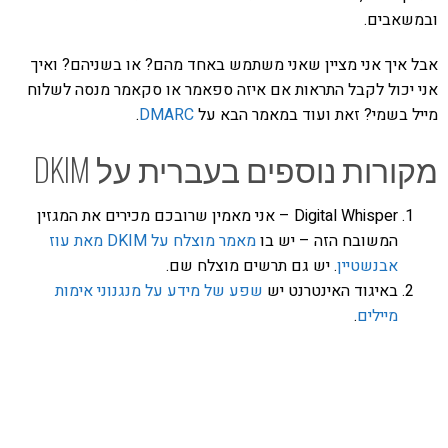
ובמשאבים.
אבל איך אני מציין שאני משתמש באחד מהם? או בשניהם? ואיך
אני יכול לקבל התראות אם איזה ספאמר או סקאמר מנסה לשלוח
מייל בשמי? זאת ועוד במאמר הבא על
DMARC
.
מקורות נוספים בעברית על DKIM
Digital Whisper – אני מאמין שרובכם מכירים את המגזין
המשובח הזה – יש בו
מאמר מוצלח על DKIM מאת עוז
אבנשטיין
. יש גם תרשים מוצלח שם.
באיגוד האינטרנט יש
שפע של מידע על מנגנוני אימות
מיילים
.
אהבתם את התוכן שלי? נסו את
ספרי הלימוד שלי