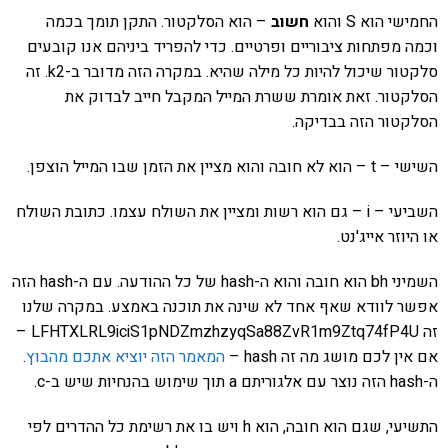
החמישי הוא S והוא
חשוב
– הוא הסלקטור. התקן תומך בכמה
וכמה מפתחות ציבוריים ופרטיים. כדי להפריד ביניהם אנו קובעים
סלקטור שיכול להיות כל מילה שהיא. במקרה הזה מדובר ב-k2. זה
הסלקטור. זאת אומרת ששרת המייל המקבל חייב לבדוק את
הסלקטור הזה בבדיקה.
השישי – t – הוא לא חובה והוא מציין את הזמן שבו המייל הוצפן.
השביעי – i – גם הוא רשות ומציין את השולח עצמו. כתובת השולח
או היוזר אייג'נט.
השמיני bh הוא חובה והוא ה-hash של כל ההודעה. עם ה-hash הזה
אפשר לוודא שאף אחד לא שינה את תוכנה באמצע. במקרה שלנו
זה LFHTXLRL9iciS1pNDZmzhzyqSa88ZvR1m9Ztq74fP4U –
אם אין לכם מושג מה זה hash –
המאמר הזה יוציא אתכם מהבוץ
.
ה-hash הזה נוצר עם אלגוריתם a תוך שימוש בהנחיות שיש ב-c.
התשיעי, שגם הוא חובה, הוא h ויש בו את רשימת כל ההדרים לפי