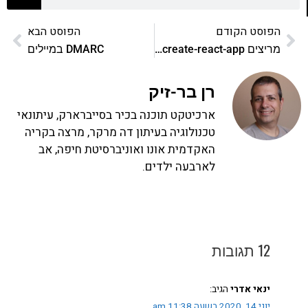
הפוסט הקודם
הפוסט הבא
מריצים create-react-app? כל אתר יכול לדעת מה אתם מפתחים
DMARC במיילים
רן בר-זיק
ארכיטקט תוכנה בכיר בסייברארק, עיתונאי
טכנולוגיה בעיתון דה מרקר, מרצה בקריה
האקדמית אונו ואוניברסיטת חיפה, אב
לארבעה ילדים.
12 תגובות
ינאי אדרי
הגיב:
יוני 14, 2020 בשעה 11:38 am