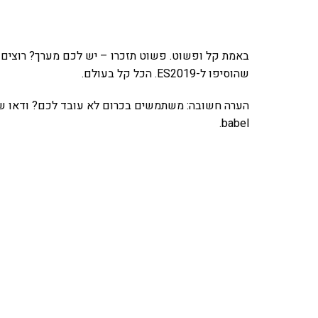
באמת קל ופשוט. פשוט תזכרו – יש לכם מערך? רוצים
שהוסיפו ל-ES2019. הכל קל בעולם.
babel.
אהבתם את התוכן שלי? 
פרויקט ספרי לימוד התכנות שלי עם אלפי קורא
ואחת ללמו
לח