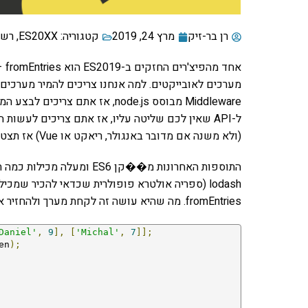
רן בר-זיק
מרץ 24, 2019
קטגוריה:
ES20XX
,
רשת
אחד
Middleware מבוסס node.js, אז 
ל-API שאין לכם שליטה עליו, אז אתם צריכים לעשו
(ולא משנה אם מדובר באנגולר, ריאקט או Vue) אז תצטרכו לבצע המרות כאלו.
התוספות האחרונות מ��קן S6
lodash (ספריה אולטרא פופולרית שכדאי להכיר שמכ
fromEntries. מה שהיא עושה זה לקחת מערך ולהחזיר אובייקט. הכי פשוט בעולם:
Daniel'
,
9
],
[
'Michal'
,
7
]];
en
);