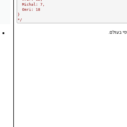
  Michal: 7,

  Omri: 18

}

*/
פי בעולם.