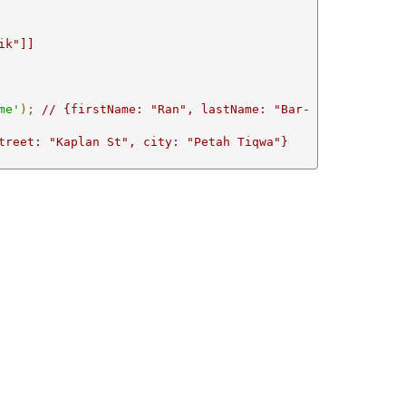
ik"]]
me'
);
// {firstName: "Ran", lastName: "Bar-
treet: "Kaplan St", city: "Petah Tiqwa"}