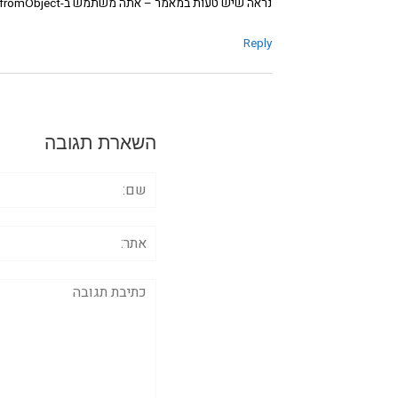
נראה שיש טעות במאמר – אתה משתמש ב-fromObject במקום fromEntries
Reply
השארת תגובה
שם:
אתר:
תגובה