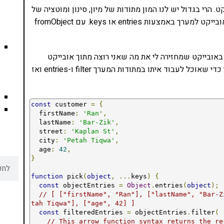
בזה למשל כשעושים filtering לאובייקט. הרי בגדול יש לנו המון מתודות של מיון, סינון ומוטציה של
מערכים. איך עובדים איתם באובייקטים? ממירים את האובייקט למערך באמצעות entries או keys. עם fromObject
באובייקט שמחזירה לי את מה שאני רוצה מתוך אובייקט
'לקוח'. אפשר לראות איך אני ממיר את האובייקט למערך כדי שאוכל לעבוד איתו במתודות המערך filter ו-entries ואז
const
 customer 
=
{
  firstName
:
'Ran'
,
  lastName
:
'Bar-Zik'
,
  street
:
'Kaplan St'
,
  city
:
'Petah Tiqwa'
,
  age
:
42
,
}
function
 pick
(
object
,
...
keys
)
{
const
 objectEntries 
=
Object
.
entries
(
object
);
// [ ["firstName", "Ran"], ["lastName", "Bar-Z
tah Tiqwa"], ["age", 42] ]
const
 filteredEntries 
=
 objectEntries
.
filter
(
// This arrow function syntax returns the re