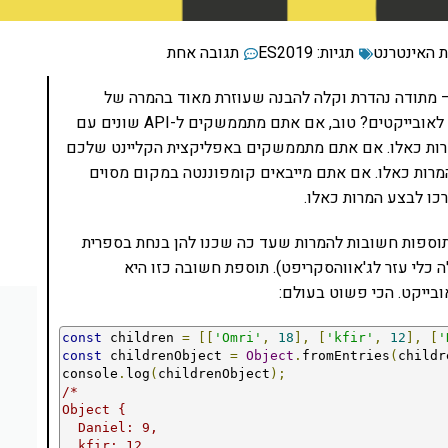
 האינטרנט
תגיות:
ES2019
תגובה אחת
 מהפיצ'רים החזקים ב-ES2019 הוא fromEntries – מתודה נהדרת וקלה להבנה שעוזרת מאוד בהמרה של
מערכים לאובייקטים. למה אנחנו צריכים להמיר מערכים לאובייקטים? טוב, אם אתם מתממשקים ל-API שונים עם
אתם צריכים לבצע המרות כאלו. אם אתם מתממשקים באפליקצית הקליינט שלכם
ת המרות כאלו. אם אתם מייבאים קומפוננטה במקום מסוים
E ומעלה מכילות כמה תוספות חשובות להמרות שעד כה שכנו להן בנחת בספרית
ילה כלי עזר לג'אווהסקריפט). תוספת חשובה כזו היא
const
 children 
=
[[
'Omri'
,
18
],
[
'kfir'
,
12
],
[
'
const
 childrenObject 
=
Object
.
fromEntries
(
childr
console
.
log
(
childrenObject
);
/* 

Object {

  Daniel: 9,

  kfir: 12,
