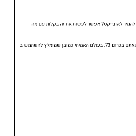
 להמיר לאובייקט? אפשר לעשות את זה בקלות עם מה
הערה חשובה: משתמשים בכרום לא עובד לכם? ודאו שאתם בכרום 73. בעולם האמיתי כמובן שמומלץ להשתמש ב
נסו את ספרי הלימוד שלי
ים ותמיכה של חברות מובילות נועד לאפשר לכל אחד
ד תכנות מעשי
צו כאן