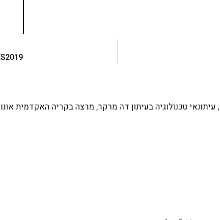
ES2019 – תוספות חשובות לתקן של ג׳אווה
עיתונאי טכנולוגיה בעיתון דה מרקר, מרצה בקריה האקדמית אונו 