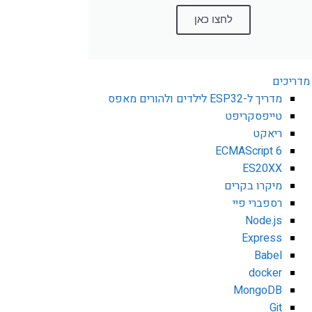
לחצו כאן
מדריכים
מדריך ל-ESP32 לילדים ולהורים מאפס
טייפסקריפט
ריאקט
ECMAScript 6
ES20XX
מיקרו בקרים
רספברי פיי
Node.js
Express
Babel
docker
MongoDB
Git