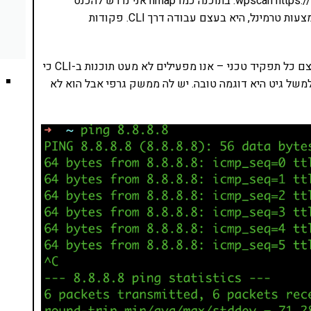
למשל אני נדרש להכנס לטרמינל ולכתוב wpscan https://example.com. בתוכנה כמו nmap אני נדרש להכנס
לטרמינל ולכתוב nmap IPADDRESS. ההפעלה הזו, באמצעות טרמינל, היא בעצם עבודה דרך CLI. פקודות
כמתכנתים, אנשי אבטחת מידע, מנהלי מסדי נתונים ובעצם כל תפקיד טכני – אנו מפעילים לא מעט תוכנות ב-CLI כי
משל גיט היא דוגמה טובה. יש לה ממשק גרפי אבל הוא לא