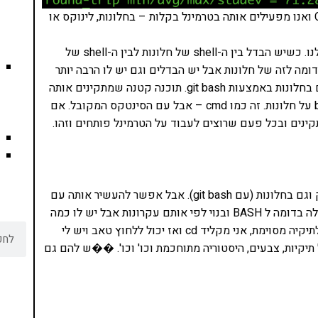
פינג היא דוגמה מעולה לתוכנה שעובדת אך ורק עם CLI ואנו מפעילים אותה בטרמינל בקלות – בחלונות, לינוקס או
הסינטקס שבו אנו משתמשים בטרמינל תלוי ב-shell שלנו. כשיש הבדל בין ה-shell של חלונות לבין ה-shell של
ק. ה-shell של לינוקס ומק נקרא BASH. הוא דומה לזה של חלונות אבל יש הבדלים וגם יש לו הרבה יותר
אפשרויות. בשנים האחרונות ניתן להשתמש ב-BASH גם בחלונות באמצעות git bash. תוכנה קטנה שמתקינים אותה
על החלונות וכשפותחים אותה אפשר להשתמש ב-bash על חלונות. זה כמו cmd – אבל עם הסינטקס המקובל. אם
תקינים ובכל פעם שרוצים לעבוד על הטרמינל פותחים וזהו.
BASH היא הסביבה הטבעית למפתחים – בלינוקס ובמק וגם בחלונות (עם git bash). אבל אפשר להעשיר אותה עם
zsh. ראשי תבות של Z Shell. גם הוא shell שעובד מעולה בדומה ל BASH ובנוי לפי אותם עקרונות אבל יש לו כמה
יתרונות – במיוחד auto complete. אם אני רוצה להגיע לתיקיה מסוימת, אני מקליד cd ואז יכול ללחוץ טאב ויש לי
תיקיות, צבעים, היסטוריה מתוחכמת וכו' וכו'. ��ש להם גם