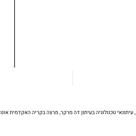
נסו את ספרי הלימוד שלי
ים ותמיכה של חברות מובילות נועד לאפשר לכל אחד
ד תכנות מעשי
צו כאן
עיתונאי טכנולוגיה בעיתון דה מרקר, מרצה בקריה האקדמית אונו 