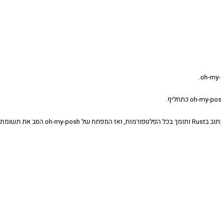
לאחרונה שמעתי בפודקאסט של רברסים על starship שכתוב בRust ותומך בכל הפלטפורמות, ואז המפתח של oh-my-posh הסב את תשומת