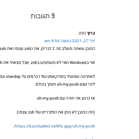
9 תגובות
ברוך
הגיב:
יוני 27, 2021 בשעה 9:54 am
כמובן שאתה משלב פה 2 דברים, את הzsh עצמו ואת oh-my-zsh.
אני בWindows ואני לא משתמש בzsh, אבל מצאתי את oh-my-posh כתחליף.
ליבי שגם oh-my-posh תומך בכולם.
אז כרגע אני חזרה עם oh-my-posh.
(וזה כמובן לא נותן את הפיצ'רים של zsh עצמו)
https://bscstudent.netlify.app/oh-my-posh/