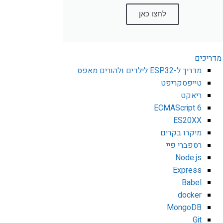
לחצו כאן
מדריכים
מדריך ל-ESP32 לילדים ולהורים מאפס
טייפסקריפט
ריאקט
ECMAScript 6
ES20XX
מיקרו בקרים
רספברי פיי
Node.js
Express
Babel
docker
MongoDB
Git