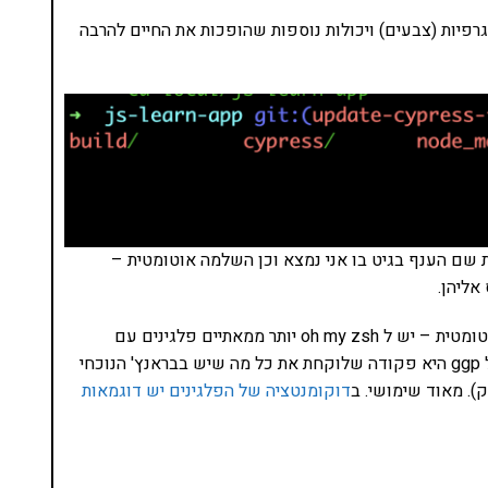
לה פלגינים, תמות גרפיות (צבעים) ויכולות נוספות שהופכות את החיים להרבה
 שם הענף בגיט בו אני נמצא וכן השלמה אוטומטית –
אליהן.
יש גם שפע של פקודות מעבר לגרפיקה ולהשלמה האוטומטית – יש ל oh my zsh יותר ממאתיים פלגינים עם
פקודות שונות שאם זוכרים אותן זה מאוד מסייע. למשל ggp היא פקודה שלוקחת את כל מה שיש בבראנץ' הנוכחי
). מאוד שימושי. ב
דוקומנטציה של הפלגינים יש דוגמאות