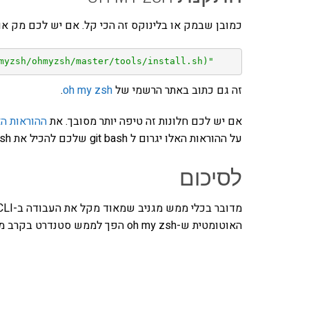
כמובן שבמק או בלינוקס זה הכי קל. אם יש לכם מק או 
myzsh/ohmyzsh/master/tools/install.sh)"
זה גם כתוב באתר הרשמי של
oh my zsh
.
אם יש לכם חלונות זה טיפה יותר מסובך. את
ההוראות הא
על ההוראות האלו יגרום ל git bash שלכם להכיל את oh my zsh ופיתוח שממש מקל עליכם.
לסיכום
האוטומטית ש-oh my zsh הפך לממש סטנדרט בקרב מפתחים. באמת מומלץ לבדוק ולנסות.