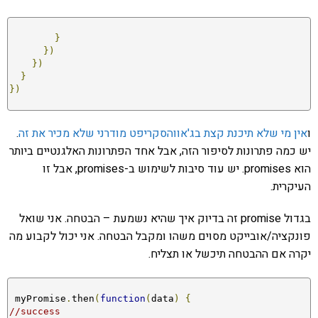
}
})
})
}
})
ו
אין מי שלא תיכנת קצת בג'אווהסקריפט מודרני שלא מכיר את זה
.
יש כמה פתרונות לסיפור הזה, אבל אחד הפתרונות האלגנטיים ביותר
הוא promises. יש עוד סיבות לשימוש ב-promises, אבל זו
העיקרית.
בגדול promise זה בדיוק איך שהיא נשמעת – הבטחה. אני שואל
פונקציה/אובייקט מסוים משהו ומקבל הבטחה. אני יכול לקבוע מה
יקרה אם ההבטחה תיכשל או תצליח.
 myPromise
.
then
(
function
(
data
)
{
//success