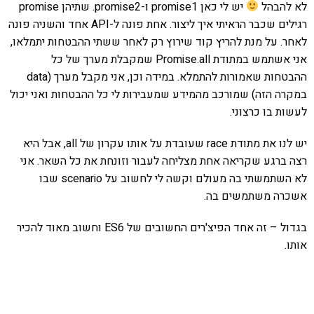
לא להבהל
יש לי כאן promise1 ו-promise2. שתיהן promise
רגילים שכבר הראיתי איך ליצור. אחת פונה ל-API אחד והשניה פונה
לאחר. על מנת להריץ קוד שירוץ רק לאחר ששתי ההבטחות יתמלאו,
אני אשתמש במתודת Promise.all שמקבלת מערך של כל
ההבטחות שאמורות להתמלא. במידה וכן, אני מקבל מערך (data
במקרה הזה) שמורכב מהמידע שמעבירות לי כל ההבטחות ואני יכול
לעשות בו כרצוני.
יש לנו את מתודת race שעובדת על אותו עקרון של all, אבל היא
רצה ברגע שקריאה אחת מצליחה לעבור וזונחת את כל השאר. אני
לא השתמשתי בה מעולם וקשה לי לחשוב על scenario שבו
אשכרה משתמשים בה.
בגדול – זה אחד הפיצ'רים החשובים של ES6 וחשוב מאוד להכיר
אותו.