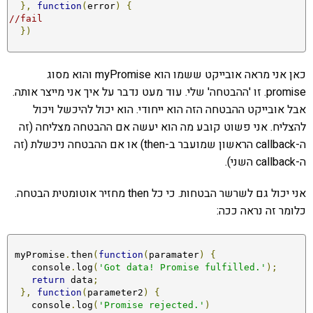
},
function
(
error
)
{
//fail
})
כאן אני מראה אובייקט ששמו הוא myPromise והוא מסוג
promise. זו 'ההבטחה' שלי. עוד מעט נדבר על איך אני מייצר אותה.
אבל אובייקט ההבטחה הזה הוא ייחודי. הוא יכול להיכשל ויכול
להצליח. אני פשוט קובע מה הוא יעשה אם ההבטחה מצליחה (זה
ה-callback הראשון שמועבר ב-then) או אם ההבטחה ניכשלת (זה
ה-callback השני).
אני יכול גם לשרשר הבטחות. כי כל then מחזיר אוטומטית הבטחה.
כלומר זה נראה ככה:
 myPromise
.
then
(
function
(
paramater
)
{
    console
.
log
(
'Got data! Promise fulfilled.'
);
return
 data
;
},
function
(
parameter2
)
{
    console
.
log
(
'Promise rejected.'
)