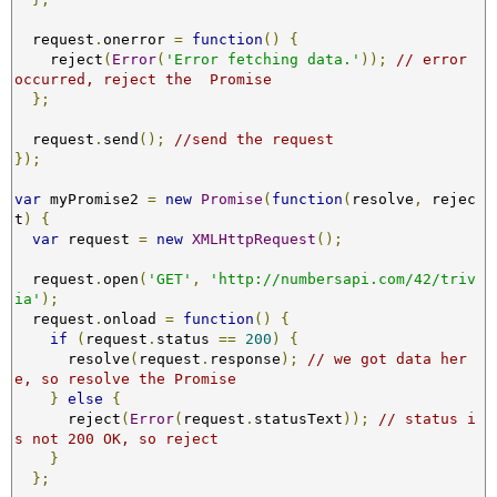
  request
.
onerror 
=
function
()
{
    reject
(
Error
(
'Error fetching data.'
));
// error 
occurred, reject the  Promise
};
  request
.
send
();
//send the request
});
var
 myPromise2 
=
new
Promise
(
function
(
resolve
,
 rejec
t
)
{
var
 request 
=
new
XMLHttpRequest
();
  request
.
open
(
'GET'
,
'http://numbersapi.com/42/triv
ia'
);
  request
.
onload 
=
function
()
{
if
(
request
.
status 
==
200
)
{
      resolve
(
request
.
response
);
// we got data her
e, so resolve the Promise
}
else
{
      reject
(
Error
(
request
.
statusText
));
// status i
s not 200 OK, so reject
}
};