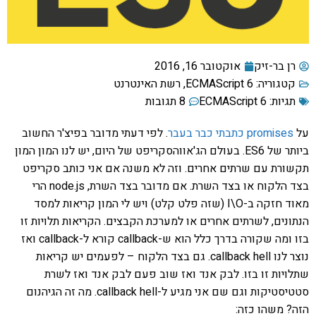
רן בר-זיק
אוקטובר 16, 2016
קטגוריה:
ECMAScript 6
,
רשת האינטרנט
תגיות:
ECMAScript 6
8 תגובות
על
promises כתבתי כבר בעבר
. לפי דעתי מדובר בפיצ'ר החשוב
ביותר של ES6. בעולם הג'אווהסקריפט של היום, יש לנו המון המון
תקשורת עם שרתים אחרים. וזה לא משנה אם אני כותב סקריפט
בצד הלקוח או בצד השרת. אם מדובר בצד השרת, node.js הרי
מאוד חזקה ב-I\O (שזה פלט קלט) ויש לי המון קריאות למסד
הנתונים, לשרתים אחרים או למערכת הקבצים. הקריאות תלויות זו
בזו ומה שקורה בדרך כלל הוא ש-callback קורא ל-callback ואז
נוצר לנו callback hell. גם בצד הלקוח – לפעמים יש קריאות
שתלויות זו בזו. לבק אנד ואז שוב פעם לבק אנד ואז לשרת
סטטיסטיקות וגם שם אני מגיע ל-callback hell. מה זה הגיהנום
הזה? משהו כזה: