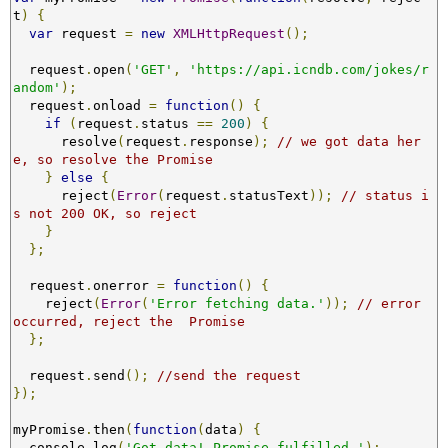
t
)
{
var
 request 
=
new
XMLHttpRequest
();
  request
.
open
(
'GET'
,
'https://api.icndb.com/jokes/r
andom'
);
  request
.
onload 
=
function
()
{
if
(
request
.
status 
==
200
)
{
      resolve
(
request
.
response
);
// we got data her
e, so resolve the Promise
}
else
{
      reject
(
Error
(
request
.
statusText
));
// status i
s not 200 OK, so reject
}
};
  request
.
onerror 
=
function
()
{
    reject
(
Error
(
'Error fetching data.'
));
// error 
occurred, reject the  Promise
};
  request
.
send
();
//send the request
});
myPromise
.
then
(
function
(
data
)
{
  console
.
log
(
'Got data! Promise fulfilled.'
);