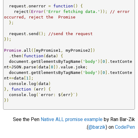
  request
.
onerror 
=
function
()
{
    reject
(
Error
(
'Error fetching data.'
));
// error 
occurred, reject the  Promise
};
  request
.
send
();
//send the request
});
Promise
.
all
([
myPromise1
,
 myPromise2
])
.
then
(
function
(
data
)
{
  document
.
getElementsByTagName
(
'body'
)[
0
].
textConte
nt
=
JSON
.
parse
(
data
[
0
]).
value
.
joke
;
  document
.
getElementsByTagName
(
'body'
)[
0
].
textConte
nt
+=
data
[
1
];
  console
.
log
(
data
)
},
function
(
err
)
{
  console
.
log
(`
error
:
 $
{
err
}`)
})
See the Pen
Native ALL promise example
by Ran Bar-Zik
.
(
@barzik
) on
CodePen