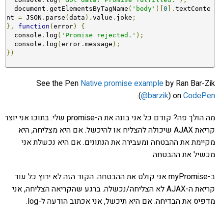
  document
.
getElementsByTagName
(
'body'
)[
0
].
textConte
nt 
=
 JSON
.
parse
(
data
).
value
.
joke
;
},
function
(
error
)
{
  console
.
log
(
'Promise rejected.'
);
  console
.
log
(
error
.
message
);
})
See the Pen
Native promise example
by Ran Bar-Zik
.
(
@barzik
) on
CodePen
מה הולך פה? קודם כל אני בונה את ה-promise שלי. בתוכו אני יוצר
קריאת AJAX שיכולה להצליח או להיכשל. אם היא מצליחה, היא
מקיימת את ההבטחה ומעבירה את הנתונים. אם היא נכשלת אני
מכשיל את ההבטחה.
ב-myPromise אני קולט את ההבטחה. הקוד הזה לא ירוץ כל עוד
קריאת ה-AJAX לא הצליחה/נכשלה. ברגע שהקריאה הצליחה, אני
מדפיס את הבדיחה. אם היא תיכשל, אני אכתוב הודעה ל-log.