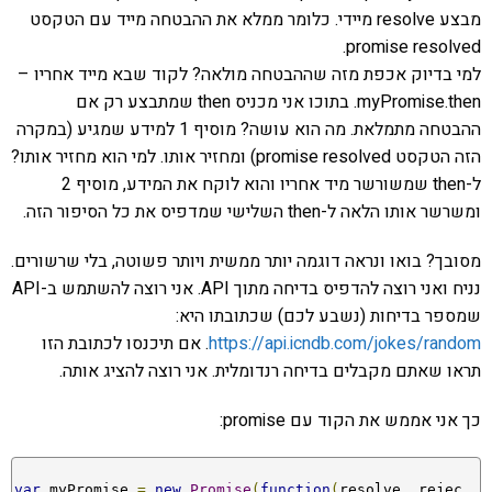
מבצע resolve מיידי. כלומר ממלא את ההבטחה מייד עם הטקסט
promise resolved.
למי בדיוק אכפת מזה שההבטחה מולאה? לקוד שבא מייד אחריו –
myPromise.then. בתוכו אני מכניס then שמתבצע רק אם
ההבטחה מתמלאת. מה הוא עושה? מוסיף 1 למידע שמגיע (במקרה
הזה הטקסט promise resolved) ומחזיר אותו. למי הוא מחזיר אותו?
ל-then שמשורשר מיד אחריו והוא לוקח את המידע, מוסיף 2
ומשרשר אותו הלאה ל-then השלישי שמדפיס את כל הסיפור הזה.
מסובך? בואו ונראה דוגמה יותר ממשית ויותר פשוטה, בלי שרשורים.
נניח ואני רוצה להדפיס בדיחה מתוך API. אני רוצה להשתמש ב-API
שמספר בדיחות (נשבע לכם) שכתובתו היא:
https://api.icndb.com/jokes/random
. אם תיכנסו לכתובת הזו
תראו שאתם מקבלים בדיחה רנדומלית. אני רוצה להציג אותה.
כך אני אממש את הקוד עם promise:
var
 myPromise 
=
new
Promise
(
function
(
resolve
,
 rejec