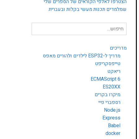
הצטרפו לאלפי הקוראים של הספרים שלי
שמלמדים תכנות מעשי בקלות ובעברית
חיפוש
עבור:
מדריכים
מדריך ל-ESP32 לילדים ולהורים מאפס
טייפסקריפט
ריאקט
ECMAScript 6
ES20XX
מיקרו בקרים
רספברי פיי
Node.js
Express
Babel
docker