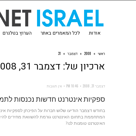
אודות
לכל המאמרים באתר
הערוץ בטלגרם
ראשי
»
2008
»
דצמבר
»
31
ארכיון של:
דצמבר 31, 2008
דצמבר 31, 2008
10:46 PM
אין תגובות
ספקיות אינטרנט חדשות נכנסות לתמו
בחודש דצמבר הודיעו שלוש חברות על הפיכתן לספקיות אינט
המתחממת בתחום האינטרנט גורמת להשוואת מחירים להיות י
האינטרנט טומנות לנו?