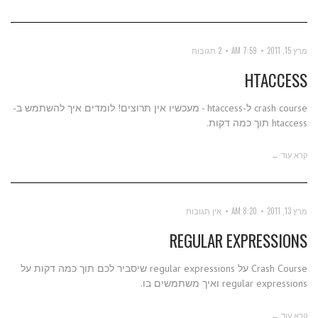
מרץ 15, 2011
7:59 AM
2 תגובות
HTACCESS
crash course ל-htaccess - מעכשיו אין תרוצים! לומדים איך להשתמש ב-
htaccess תוך כמה דקות.
קרא עוד ←
מרץ 13, 2011
8:20 AM
אין תגובות
REGULAR EXPRESSIONS
Crash Course על regular expressions שיסביר לכם תוך כמה דקות על
regular expressions ואיך משתמשים בו.
קרא עוד ←