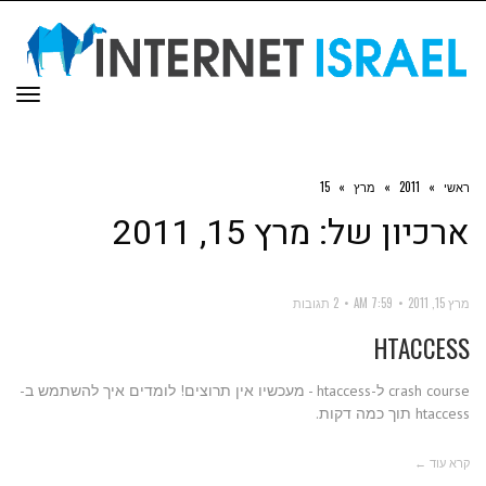
תפר
ראשי
»
2011
»
מרץ
»
15
ארכיון של:
מרץ 15, 2011
מרץ 15, 2011
7:59 AM
2 תגובות
HTACCESS
crash course ל-htaccess - מעכשיו אין תרוצים! לומדים איך להשתמש ב-
htaccess תוך כמה דקות.
קרא עוד ←