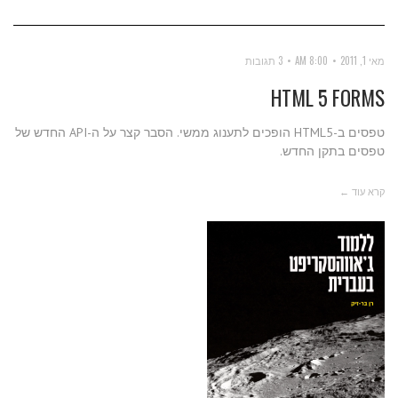
מאי 1, 2011
8:00 AM
3 תגובות
HTML 5 FORMS
טפסים ב-HTML5 הופכים לתענוג ממשי. הסבר קצר על ה-API החדש של
טפסים בתקן החדש.
קרא עוד ←