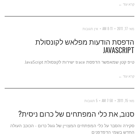
קרא עוד ←
מאי 17, 2011
8:11 AM
אין תגובות
הדפסת הודעות מפלאש לקונסולת
JAVASCRIPT
טיפ קטן שמאפשר הדפסת trace ישירות לקונסולת JavaScript
קרא עוד ←
מאי 15, 2011
7:58 AM
5 תגובות
סנוב, את כלי המפתחים של כרום ניסית?
סקירה והסבר על כלי המפתחים המצויין של גוגל כרום - הכוכב העולה
החדש בשמי הדפדפנים