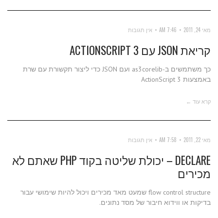
מאי 24, 2011
7:46 AM
אין תגובות
קריאת JSON עם ACTIONSCRIPT 3
כך משתמשים ב-as3corelib ועם JSON כדי ליצור תקשורת עם שרת
באמצעות ActionScript 3
קרא עוד ←
מאי 22, 2011
7:58 AM
אין תגובות
DECLARE – יכולת שליטה בקוד PHP שאתם לא
מכירים
flow control structure שמעט מאד מכירים ויכול להיות שימושי עבור
בדיקות או ווידוא חיבור של מסד נתונים.