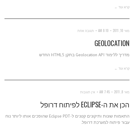
קרא עוד ←
מאי 10, 2011
8:10 AM
תגובה אחת
GEOLOCATION
מדריך ללימוד Geolocation API בתקן HTML5 החדש
קרא עוד ←
מאי 8, 2011
7:45 AM
אין תגובות
הכן את ה-ECLIPSE לפיתוח דרופל
התאמות שונות ותיקונים קטנים ל-Eclipse PDT שהופכים אותו ליותר נוח
עבור פיתוח למערכת דרופל.