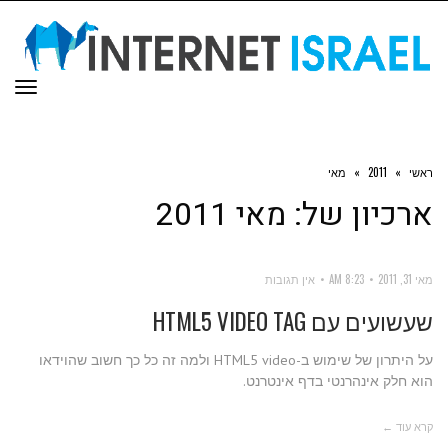
תפר
ראשי
»
2011
»
מאי
ארכיון של:
מאי 2011
מאי 31, 2011
8:23 AM
אין תגובות
שעשועים עם HTML5 VIDEO TAG
על היתרון של שימוש ב-HTML5 video ולמה זה כל כך חשוב שהוידאו
הוא חלק אינהרנטי בדף אינטרנט.
קרא עוד ←