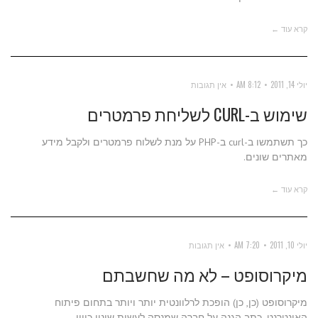
קרא עוד ←
יולי 14, 2011
8:12 AM
אין תגובות
שימוש ב-CURL לשליחת פרמטרים
כך תשתמשו ב-curl ב-PHP על מנת לשלוח פרמטרים ולקבל מידע
מאתרים שונים.
קרא עוד ←
יולי 10, 2011
7:20 AM
אין תגובות
מיקרוסופט – לא מה שחשבתם
מיקרוסופט (כן, כן) הופכת לרלוונטית יותר ויותר בתחום פיתוח
האינטרנט. כתב הגנה על חברה שמנסה לעשות שינוי כיוון.