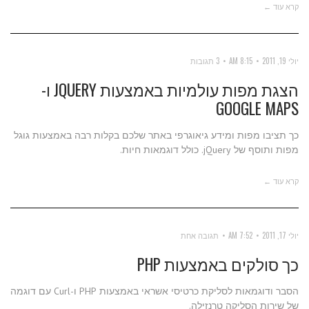
קרא עוד ←
יולי 19, 2011
8:15 AM
3 תגובות
הצגת מפות עולמיות באמצעות JQUERY ו-
GOOGLE MAPS
כך תציבו מפות ומידע גיאוגרפי באתר שלכם בקלות רבה באמצעות גוגל
מפות ותוסף של jQuery. כולל דוגמאות חיות.
קרא עוד ←
יולי 17, 2011
7:52 AM
תגובה אחת
כך סולקים באמצעות PHP
הסבר ודוגמאות לסליקת כרטיסי אשראי באמצעות PHP ו-Curl עם דוגמה
של שירות הסליקה טרנזילה.