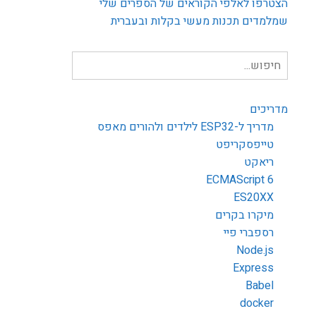
הצטרפו לאלפי הקוראים של הספרים שלי
שמלמדים תכנות מעשי בקלות ובעברית
חיפוש
עבור:
מדריכים
מדריך ל-ESP32 לילדים ולהורים מאפס
טייפסקריפט
ריאקט
ECMAScript 6
ES20XX
מיקרו בקרים
רספברי פיי
Node.js
Express
Babel
docker