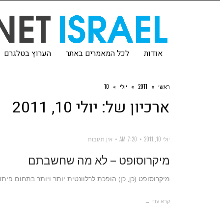
אודות
לכל המאמרים באתר
הערוץ בטלגרם
ראשי
»
2011
»
יולי
»
10
ארכיון של:
יולי 10, 2011
יולי 10, 2011
7:20 AM
אין תגובות
מיקרוסופט – לא מה שחשבתם
מיקרוסופט (כן, כן) הופכת לרלוונטית יותר ויותר בתחום פית
קרא עוד ←