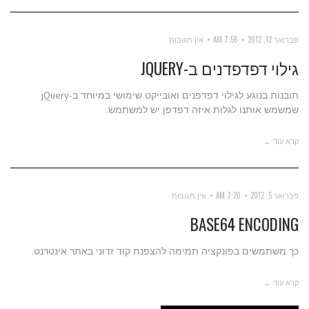
פברואר 12, 2012
7:56 AM
אין תגובות
גילוי דפדפדנים ב-JQUERY
תובנות בנוגע לגילוי דפדפנים ואובייקט שימושי במיוחד ב-jQuery
שמשמש אותנו לגלות איזה דפדפן יש למשתמש.
קרא עוד ←
פברואר 5, 2012
7:20 AM
אין תגובות
BASE64 ENCODING
כך משתמשים בפונקציה תמימה להצפנת קוד זדוני באתר אינטרנט.
קרא עוד ←