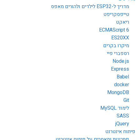
מדריך ל-ESP32 לילדים ולהורים מאפס
טייפסקריפט
ריאקט
ECMAScript 6
ES20XX
מיקרו בקרים
רספברי פיי
Node.js
Express
Babel
docker
MongoDB
Git
לימוד MySQL
SASS
jQuery
פיתוח אינטרנט
פתרונות ומאמרים על פיתוח אינטרנט