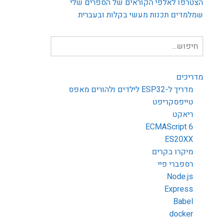
הצטרפו לאלפי הקוראים של הספרים שלי
שמלמדים תכנות מעשי בקלות ובעברית
חיפוש
עבור:
מדריכים
מדריך ל-ESP32 לילדים ולהורים מאפס
טייפסקריפט
ריאקט
ECMAScript 6
ES20XX
מיקרו בקרים
רספברי פיי
Node.js
Express
Babel
docker