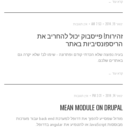
קרא עוד ←
ינואר 19, 2014
7:53 AM
אין תגובות
זהירות! פייסבוק יכול להחריב את
הריספונסיביות באתר
בעיה נפוצה שלא הכרתי קודם ופתרונה - שימו לב! שלא יקרה גם
באתרים שלכם.
קרא עוד ←
ינואר 14, 2014
2:31 PM
אין תגובות
MEAN MODULE ON DRUPAL
מודול שמסייע להפוך את דרופל למערכת back end עבור מערכות
מבוססות JavaScript או להטמיע את angular בדרופל.