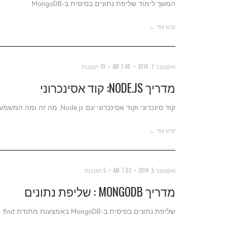
המשך לימוד שליפת נתונים בסיסית ב-MongoDB
קרא עוד ←
אוקטובר 7, 2014
7:46 AM
10 תגובות
מדריך NODE.JS: קוד אסינכרוני
קוד סינכרוני וקוד אסינכרוני עם Node.js. מה זה ומה המשמעות של זה.
קרא עוד ←
אוקטובר 5, 2014
7:03 AM
5 תגובות
מדריך MONGODB : שליפת נתונים
שליפת נתונים בסיסית ב-MongoDB באמצעות מתודת find