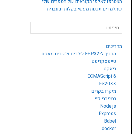
הצטרפו לאלפי הקוראים של הספרים שלי
שמלמדים תכנות מעשי בקלות ובעברית
חיפוש
עבור:
מדריכים
מדריך ל-ESP32 לילדים ולהורים מאפס
טייפסקריפט
ריאקט
ECMAScript 6
ES20XX
מיקרו בקרים
רספברי פיי
Node.js
Express
Babel
docker