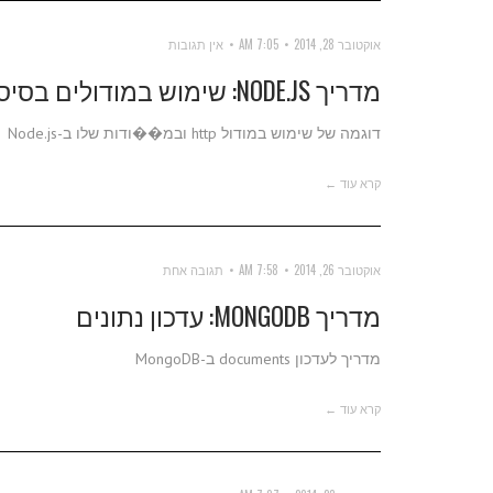
אוקטובר 28, 2014
7:05 AM
אין תגובות
מדריך NODE.JS: שימוש במודולים בסיסיים
דוגמה של שימוש במודול http ובמ��ודות שלו ב-Node.js
קרא עוד ←
אוקטובר 26, 2014
7:58 AM
תגובה אחת
מדריך MONGODB: עדכון נתונים
מדריך לעדכון documents ב-MongoDB
קרא עוד ←