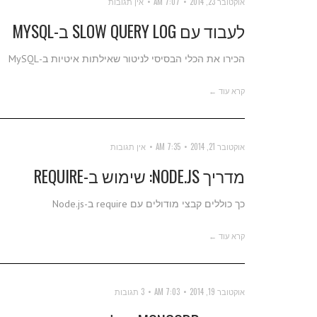
אוקטובר 23, 2014
7:07 AM
אין תגובות
לעבוד עם SLOW QUERY LOG ב-MYSQL
הכירו את הכלי הבסיסי לניטור שאילתות איטיות ב-MySQL
קרא עוד ←
אוקטובר 21, 2014
7:35 AM
אין תגובות
מדריך NODE.JS: שימוש ב-REQUIRE
כך כוללים קבצי מודולים עם require ב-Node.js
קרא עוד ←
אוקטובר 19, 2014
7:03 AM
3 תגובות