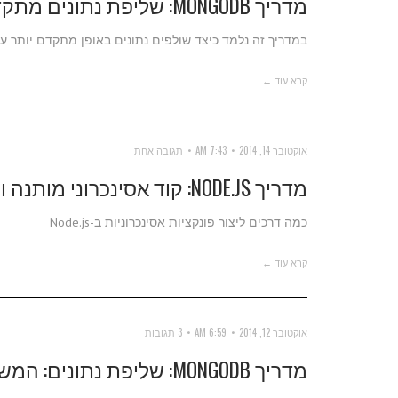
מדריך MONGODB: שליפת נתונים מתקדמת
במדריך זה נלמד כיצד שולפים נתונים באופן מתקדם יותר עם MongoDB תוך כדי שימוש במיון, הגבלה ו-jection
קרא עוד ←
אוקטובר 14, 2014
7:43 AM
תגובה אחת
מדריך NODE.JS: קוד אסינכרוני מותנה ומקבילי
כמה דרכים ליצור פונקציות אסינכרוניות ב-Node.js
קרא עוד ←
אוקטובר 12, 2014
6:59 AM
3 תגובות
מדריך MONGODB: שליפת נתונים: המשך