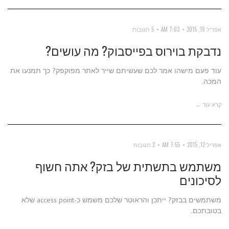
אפריל 19, 2015
7:03 AM
5 תגובות
נדבקת בוירוס בפייסבוק? מה עושים?
עוד פעם מישהו אמר לכם שעשיתם שייר לאתר מפוקפק? כך תמנעו את
המכה.
קרא עוד ←
אפריל 12, 2015
7:55 AM
2 תגובות
משתמש בתשתית של בזק? אתה חשוף
לסיכונים
משתמשים בבזק? ייתכן והראוטר שלכם משמש כ-access point שלא
בטובתכם.