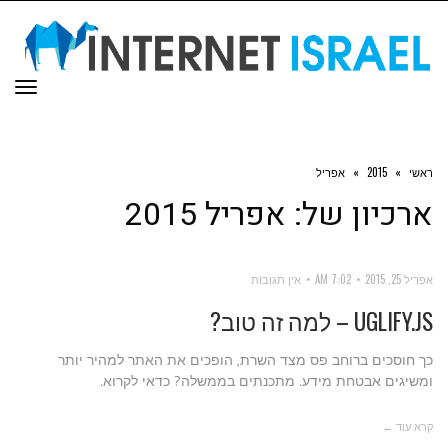
תפר
ראשי
»
2015
»
אפריל
ארכיון של:
אפריל 2015
אפריל 25, 2015
7:02 AM
אין תגובות
UGLIFY.JS – למה זה טוב?
כך חוסכים ברוחב פס מצד השרת, הופכים את האתר למהיר יותר
ומשיגים אבטחת מידע. מתכנתים בממשלה? כדאי לקרוא.
קרא עוד ←