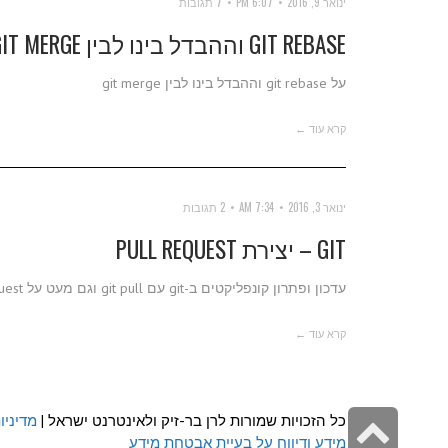
ינואר 9, 2016
6:07 PM
7 תגובות
GIT REBASE וההבדל בינו לבין GIT MERGE
על git rebase וההבדל בינו לבין git merge
קרא עוד ←
ינואר 3, 2016
7:34 AM
2 תגובות
GIT – יצירת PULL REQUEST
עדכון ופתרון קונפליקטים ב-git עם git pull וגם מעט על pull request.
קרא עוד ←
גלילה
כל הזכויות שמורות לרן בר-זיק ולאינטרנט ישראל |
מדיניו
מידע ודיווח על בעיית אבטחת מידע