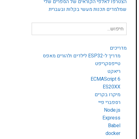
הצטרפו לאלפי הקוראים של הספרים שלי
שמלמדים תכנות מעשי בקלות ובעברית
חיפוש
עבור:
מדריכים
מדריך ל-ESP32 לילדים ולהורים מאפס
טייפסקריפט
ריאקט
ECMAScript 6
ES20XX
מיקרו בקרים
רספברי פיי
Node.js
Express
Babel
docker