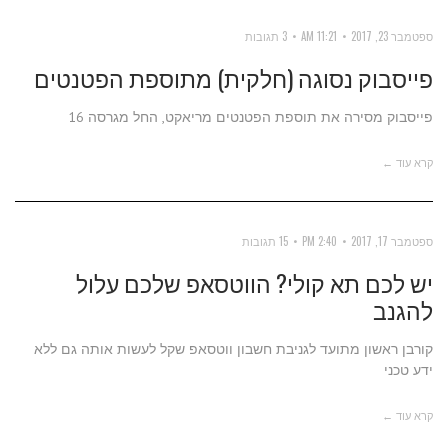
ספטמבר 23, 2017
11:21 AM
3 תגובות
פייסבוק נסוגה (חלקית) מתוספת הפטנטים
פייסבוק מסירה את תוספת הפטנטים מריאקט, החל מגרסה 16
קרא עוד ←
ספטמבר 17, 2017
2:40 PM
15 תגובות
יש לכם תא קולי? הווטסאפ שלכם עלול
להגנב
קורבן ראשון מתועד לגניבת חשבון ווטסאפ שקל לעשות אותה גם ללא
ידע טכני
קרא עוד ←