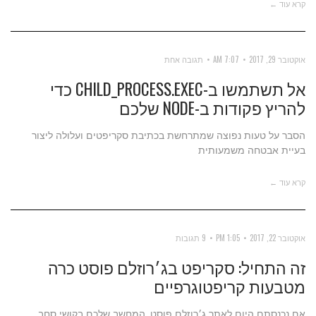
קרא עוד ←
אוקטובר 29, 2017
7:07 AM
תגובה אחת
אל תשתמשו ב-CHILD_PROCESS.EXEC כדי
להריץ פקודות ב-NODE שלכם
הסבר על טעות נפוצה שמתרחשת בכתיבת סקריפטים ועלולה ליצור
בעיית אבטחה משמעותית
קרא עוד ←
אוקטובר 22, 2017
1:05 PM
9 תגובות
זה התחיל: סקריפט בג׳רוזלם פוסט כרה
מטבעות קריפטוגרפיים
אם נכנסתם היום לאתר ג׳רוזלם פוסט, המחשב שלכם בקושי סחב.