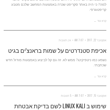
למה? כי היה באתר סקריפט שכרה באמצעות המחשב שלכם מטבע
קריפטוגרפי.
קרא עוד ←
אוקטובר 22, 2017
7:07 AM
אין תגובות
אכיפת סטנדרטים על שמות בראנצ'ים בגיט
נשמע כמו ניטפיקינג? ממש לא. זה גם קל לביצוע באמצעות מודול חדש
שכתבתי.
קרא עוד ←
אוקטובר 15, 2017
7:07 AM
5 תגובות
שימוש ב LINUX KALI לשם בדיקת אבטחת