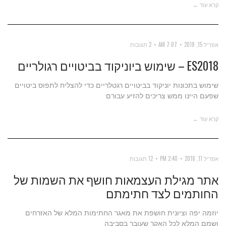
קרא עוד ←
אפריל 15, 2018
7:07 AM
2 תגובות
ES2018 – שימוש ביוניקוד בביטויים רגולריים
שימוש בתכונות יוניקוד בביטויים רגטלריים כדי להצליח לתפוס ביטויים
שפעם היינו ממש צריכים להזיע עבורם
קרא עוד ←
אפריל 11, 2018
2:40 PM
12 תגובות
אתר מגילת העצמאות חושף את השמות של
החותמים לצד חתימתם
יוזמה יפה וציונית חושפת את מאגר החתימות המלא של האזרחים
ושמם המלא לכל האקר שעובר בסביבה